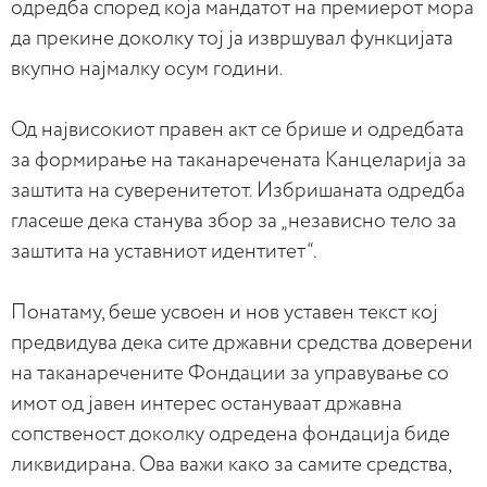
одредба според која мандатот на премиерот мора
да прекине доколку тој ја извршувал функцијата
вкупно најмалку осум години.
Од највисокиот правен акт се брише и одредбата
за формирање на таканаречената Канцеларија за
заштита на суверенитетот. Избришаната одредба
гласеше дека станува збор за „независно тело за
заштита на уставниот идентитет“.
Понатаму, беше усвоен и нов уставен текст кој
предвидува дека сите државни средства доверени
на таканаречените Фондации за управување со
имот од јавен интерес остануваат државна
сопственост доколку одредена фондација биде
ликвидирана. Ова важи како за самите средства,