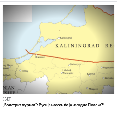
СВЕТ
„Волстрит журнал“: Русија наесен ќе ја нападне Полска?!