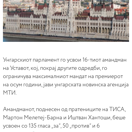
Унгарскиот парламент го усвои 16-тиот амандман
на Уставот, кој, покрај другите одредби, го
ограничува максималниот мандат на премиерот
на осум години, јави унгарската новинска агенција
МТИ.
Амандманот, поднесен од пратениците на ТИСА,
Мартон Мелетеј-Барна и Иштван Хантоши, беше
усвоен со 135 гласа „за“, 50 „против“ и 6