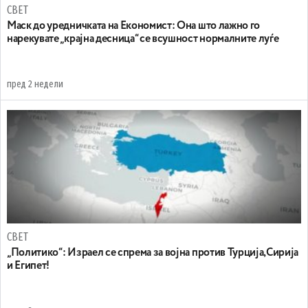
СВЕТ
Маск до уредничката на Економист: Она што лажно го
нарекувате „крајна десница“ се всушност нормалните луѓе
пред 2 недели
СВЕТ
„Политико“: Израел се спрема за војна против Турција,Сирија
и Египет!