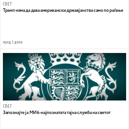
СВЕТ
Трамп нема да дава американски државјанства само по раѓање
пред 3 дена
СВЕТ
Запознајте ја МИ6-најпознатата тајна служба на светот