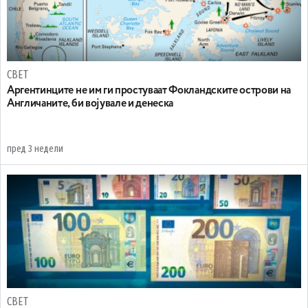
СВЕТ
Аргентинците не им ги простуваат Фокландските острови на
Англичаните, би војувале и денеска
пред 3 недели
СВЕТ