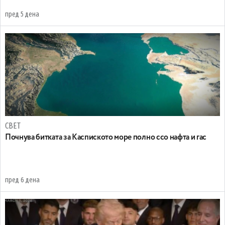
пред 5 дена
СВЕТ
Почнува битката за Каспиското море полно ссо нафта и гас
пред 6 дена