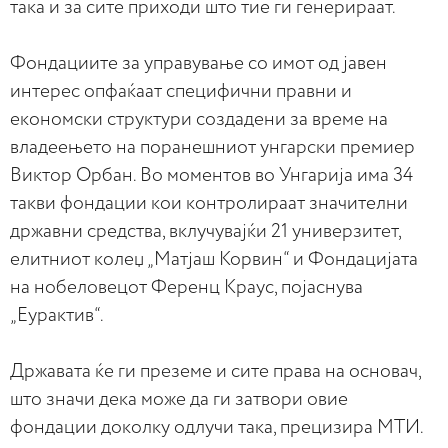
така и за сите приходи што тие ги генерираат.
Фондациите за управување со имот од јавен
интерес опфаќаат специфични правни и
економски структури создадени за време на
владеењето на поранешниот унгарски премиер
Виктор Орбан. Во моментов во Унгарија има 34
такви фондации кои контролираат значителни
државни средства, вклучувајќи 21 универзитет,
елитниот колеџ „Матјаш Корвин“ и Фондацијата
на нобеловецот Ференц Краус, појаснува
„Еурактив“.
Државата ќе ги преземе и сите права на основач,
што значи дека може да ги затвори овие
фондации доколку одлучи така, прецизира МТИ.