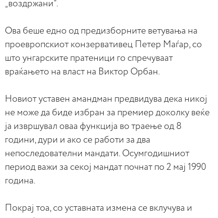
„воздржани“.
Ова беше едно од предизборните ветувања на
проевропскиот конзервативец Петер Маѓар, со
што унгарските пратеници го спречуваат
враќањето на власт на Виктор Орбан.
Новиот уставен амандман предвидува дека никој
не може да биде избран за премиер доколку веќе
ја извршувал оваа функција во траење од 8
години, дури и ако се работи за два
непоследователни мандати. Осумгодишниот
период важи за секој мандат почнат по 2 мај 1990
година.
Покрај тоа, со уставната измена се вклучува и