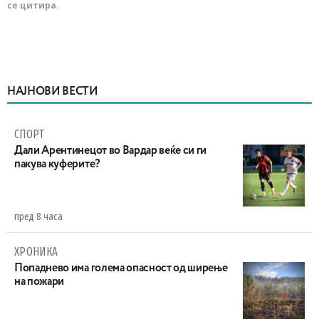
се цитира.
НАЈНОВИ ВЕСТИ
СПОРТ
Дали Арентинецот во Вардар веќе си ги
пакува куферите?
пред 8 часа
ХРОНИКА
Попаднево има голема опасност од ширење
на пожари