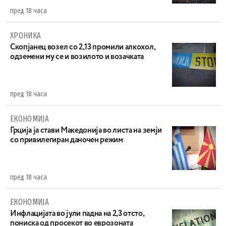
пред 18 часа
ХРОНИКА
Скопјанец возел со 2,13 промили алкохол,
одземени му се и возилото и возачката
пред 18 часа
ЕКОНОМИЈА
Грција ја стави Македонија во листа на земји
со привилегиран даночен режим
пред 18 часа
ЕКОНОМИЈА
Инфлацијата во јули падна на 2,3 отсто,
пониска од просекот во еврозоната