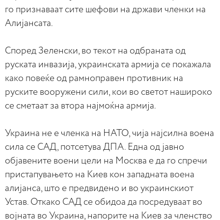
го признаваат сите шефови на држави членки на
Алијансата.
Според Зеленски, во текот на одбраната од
руската инвазија, украинската армија се покажала
како повеќе од рамноправен противник на
руските вооружени сили, кои во светот нашироко
се сметаат за втора најмоќна армија.
Украина не е членка на НАТО, чија најсилна воена
сила се САД, потсетува ДПА. Една од јавно
објавените воени цели на Москва е да го спречи
пристапувањето на Киев кон западната воена
алијанса, што е предвидено и во украинскиот
Устав. Откако САД се обидоа да посредуваат во
војната во Украина, напорите на Киев за членство