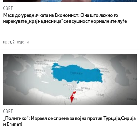
СВЕТ
Маск до уредничката на Економист: Она што лажно го
нарекувате „крајна десница“ се всушност нормалните луѓе
пред 2 недели
СВЕТ
„Политико“: Израел се спрема за војна против Турција,Сирија
и Египет!