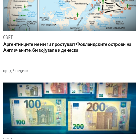
СВЕТ
Аргентинците не им ги простуваат Фокландските острови на
Англичаните, би војувале и денеска
пред 3 недели