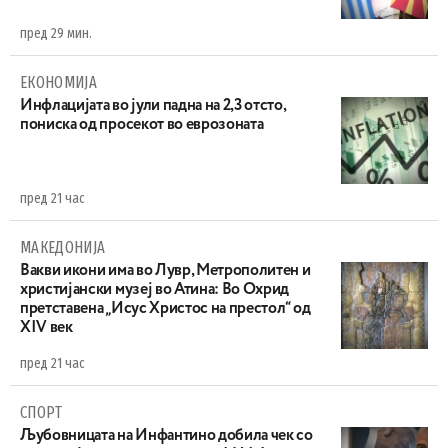
пред 29 мин.
ЕКОНОМИЈА
Инфлацијата во јули падна на 2,3 отсто,
пониска од просекот во еврозоната
пред 21 час
МАКЕДОНИЈА
Вакви икони има во Лувр, Метрополитен и
христијански музеј во Атина: Во Охрид
претставена „Исус Христос на престол“ од
XIV век
пред 21 час
СПОРТ
Љубовницата на Инфантино добила чек со