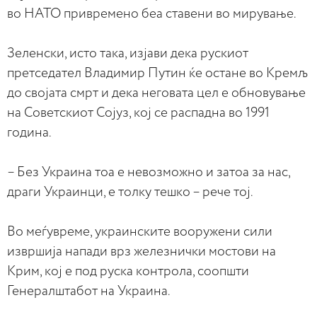
во НАТО привремено беа ставени во мирување.
Зеленски, исто така, изјави дека рускиот
претседател Владимир Путин ќе остане во Кремљ
до својата смрт и дека неговата цел е обновување
на Советскиот Сојуз, кој се распадна во 1991
година.
– Без Украина тоа е невозможно и затоа за нас,
драги Украинци, е толку тешко – рече тој.
Во меѓувреме, украинските вооружени сили
извршија напади врз железнички мостови на
Крим, кој е под руска контрола, соопшти
Генералштабот на Украина.