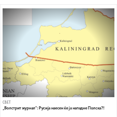
СВЕТ
„Волстрит журнал“: Русија наесен ќе ја нападне Полска?!