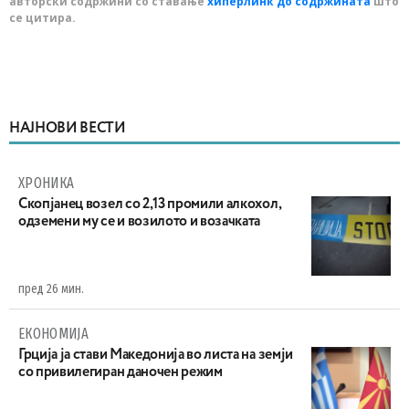
авторски содржини со ставање
хиперлинк до содржината
што
се цитира.
НАЈНОВИ ВЕСТИ
ХРОНИКА
Скопјанец возел со 2,13 промили алкохол,
одземени му се и возилото и возачката
пред 26 мин.
ЕКОНОМИЈА
Грција ја стави Македонија во листа на земји
со привилегиран даночен режим