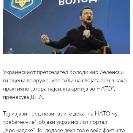
Украинскиот претседател Володимир Зеленски
ги оцени вооружените сили на својата земја како
практично „втора најсилна армија во НАТО“,
пренесува ДПА.
Тој изјави пред новинарите дека „на НАТО му
требаме ние“, објави украинскиот портал
„Хромадске“. Тој додаде дека тоа е веќе факт што