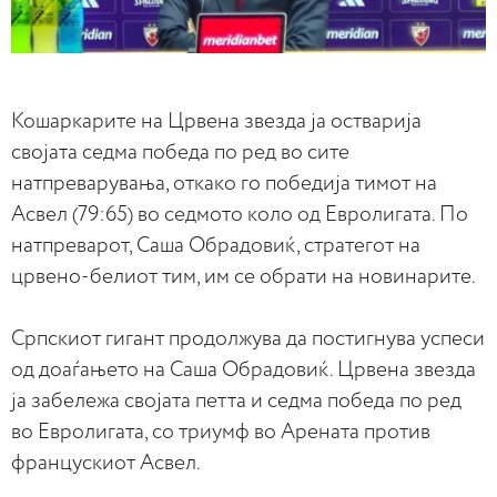
Кошаркарите на Црвена звезда ја остварија
својата седма победа по ред во сите
натпреварувања, откако го победија тимот на
Асвел (79:65) во седмото коло од Евролигата. По
натпреварот, Саша Обрадовиќ, стратегот на
црвено-белиот тим, им се обрати на новинарите.
Српскиот гигант продолжува да постигнува успеси
од доаѓањето на Саша Обрадовиќ. Црвена звезда
ја забележа својата петта и седма победа по ред
во Евролигата, со триумф во Арената против
францускиот Асвел.