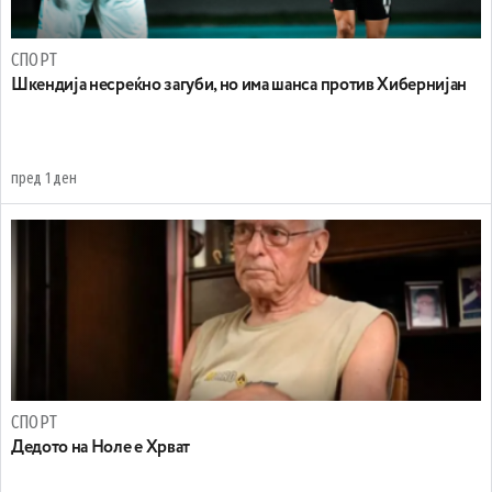
СПОРТ
Шкендија несреќно загуби, но има шанса против Хибернијан
пред 1 ден
СПОРТ
Дедото на Ноле е Хрват