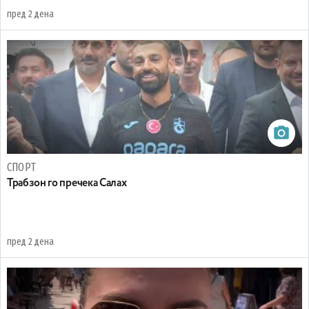
пред 2 дена
СПОРТ
Трабзон го пречека Салах
пред 2 дена