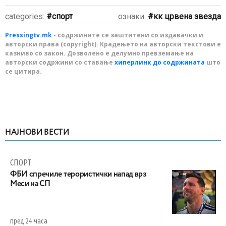
categories:
спорт
ознаки:
кк црвена звезда
Pressingtv.mk
- содржините се заштитени со издавачки и
авторски права (copyright). Крадењето на авторски текстови е
казниво со закон. Дозволено е делумно превземање на
авторски содржини со ставање
хиперлинк до содржината
што
се цитира.
НАЈНОВИ ВЕСТИ
СПОРТ
ФБИ спречиле терористички напад врз
Меси на СП
пред 24 часа