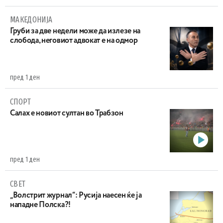
МАКЕДОНИЈА
Груби за две недели може да излезе на
слобода, неговиот адвокат е на одмор
пред 1 ден
СПОРТ
Салах е новиот султан во Трабзон
пред 1 ден
СВЕТ
„Волстрит журнал“: Русија наесен ќе ја
нападне Полска?!