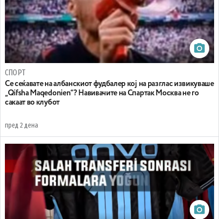
СПОРТ
Се сеќавате на албанскиот фудбалер кој на разглас извикуваше
„Qifsha Maqedonien“? Навивачите на Спартак Москва не го
сакаат во клубот
пред 2 дена