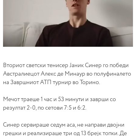
Вториот светски тенисер Јаник Синер го победи
Австралиецот Алекс де Минаур во полуфиналето
на Завршниот АТП турнир во Торино.
Мечот траеше 1 час и 53 минути и заврши со
резултат 2-0, по сетови 7:5 и 6:2.
Синер сервираше седум аса, не направи двојни
грешки и реализираше три од 13 брејк топки. Де