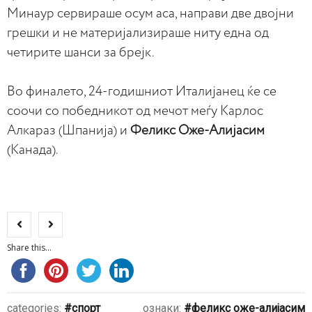
Минаур сервираше осум аса, направи две двојни
грешки и не материјализираше ниту една од
четирите шанси за брејк.
Во финалето, 24-годишниот Италијанец ќе се
соочи со победникот од мечот меѓу Карлос
Алкараз (Шпанија) и
Феликс Оже-Алијасим
(Канада).
Share this...
categories:
спорт
ознаки:
феликс оже-алијасим