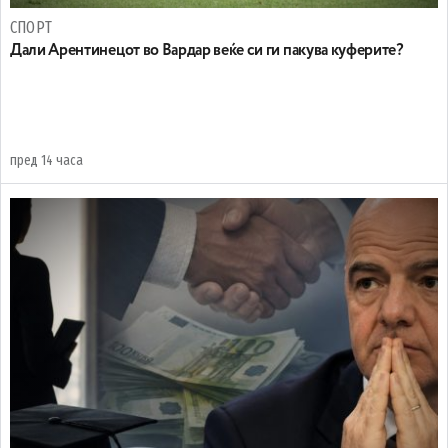
СПОРТ
Дали Арентинецот во Вардар веќе си ги пакува куферите?
пред 14 часа