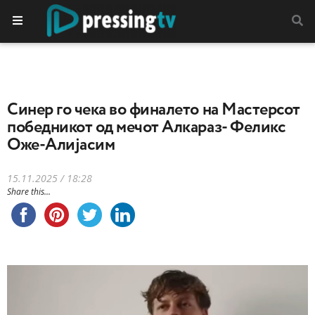
Синер го чека во финалето на Мастерсот
победникот од мечот Алкараз- Феликс
Оже-Алијасим
15.11.2025 / 18:28
Share this...