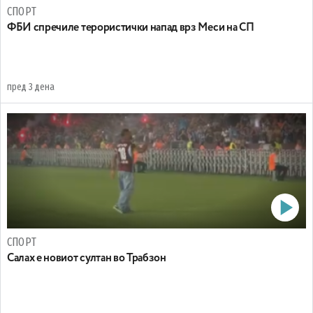
СПОРТ
ФБИ спречиле терористички напад врз Меси на СП
пред 3 дена
СПОРТ
Салах е новиот султан во Трабзон