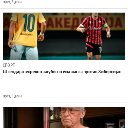
пред 3 дена
СПОРТ
Шкендија несреќно загуби, но има шанса против Хибернијан
пред 3 дена