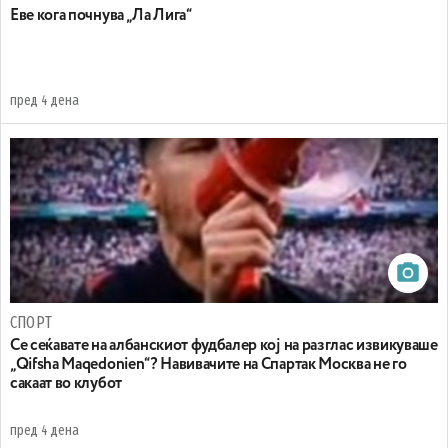
Еве кога почнува „Ла Лига“
пред 4 дена
СПОРТ
Се сеќавате на албанскиот фудбалер кој на разглас извикуваше
„Qifsha Maqedonien“? Навивачите на Спартак Москва не го
сакаат во клубот
пред 4 дена