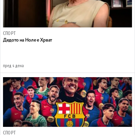
СПОРТ
Дедото на Ноле е Хрват
пред 4 дена
СПОРТ