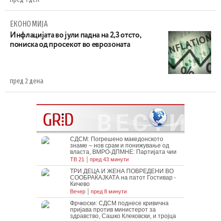
ЕКОНОМИЈА
Инфлацијата во јули падна на 2,3 отсто,
пониска од просекот во еврозоната
пред 2 дена