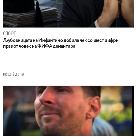
СПОРТ
Љубовницата на Инфантино добила чек со шест цифри,
првиот човек на ФИФА демантира
пред 2 дена