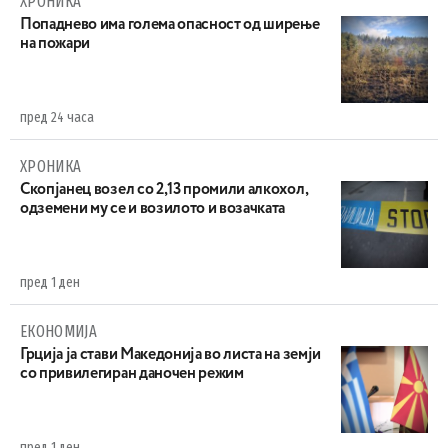
ХРОНИКА
Попаднево има голема опасност од ширење
на пожари
пред 24 часа
ХРОНИКА
Скопјанец возел со 2,13 промили алкохол,
одземени му се и возилото и возачката
пред 1 ден
ЕКОНОМИЈА
Грција ја стави Македонија во листа на земји
со привилегиран даночен режим
пред 1 ден