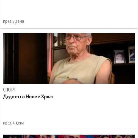
пред 3 дена
СПОРТ
Дедото на Ноле е Хрват
пред 4 дена