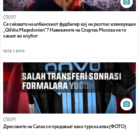
СПОРТ
Се сеќавате на албанскиот фудбалер кој на разглас извикуваше
„Qifsha Maqedonien“? Навивачите на Спартак Москва не го
сакаат во клубот
пред 4 дена
СПОРТ
Дресовите на Салах се продаваат како турска алва (ФОТО)