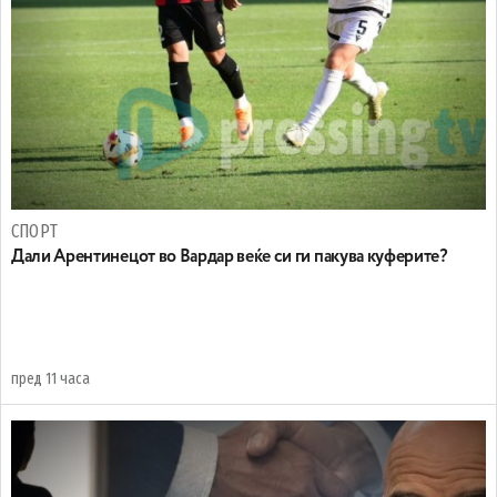
СПОРТ
Дали Арентинецот во Вардар веќе си ги пакува куферите?
пред 11 часа