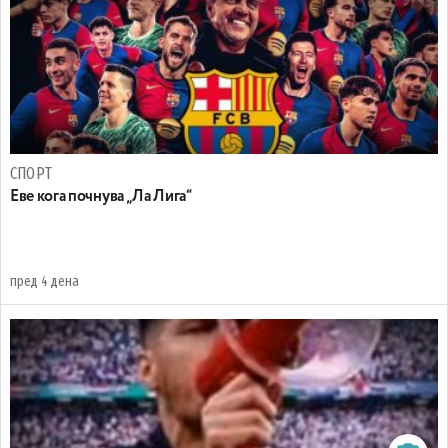
СПОРТ
Еве кога почнува „Ла Лига“
пред 4 дена