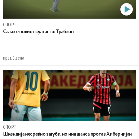
СПОРТ
Салах е новиот султан во Трабзон
пред 3 дена
СПОРТ
Шкендија несреќно загуби, но има шанса против Хибернијан