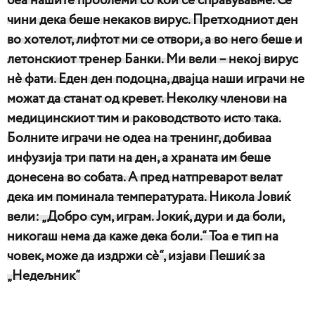
беа нашите проблеми со кои се справувавме. Се
чини дека беше некаков вирус. Претходниот ден
во хотелот, лифтот ми се отвори, а во него беше и
летонскиот тренер Банки. Ми вели – некој вирус
нè фати. Еден ден подоцна, двајца наши играчи не
можат да станат од кревет. Неколку членови на
медицинскиот тим и раководството исто така.
Болните играчи не одеа на тренинг, добиваа
инфузија три пати на ден, а храната им беше
донесена во собата. А пред натпреварот велат
дека им поминала температурата. Никола Јовиќ
вели: „Добро сум, играм. Јокиќ, дури и да боли,
никогаш нема да каже дека боли.“ Тоа е тип на
човек, може да издржи сè“, изјави Пешиќ за
„Недељник“