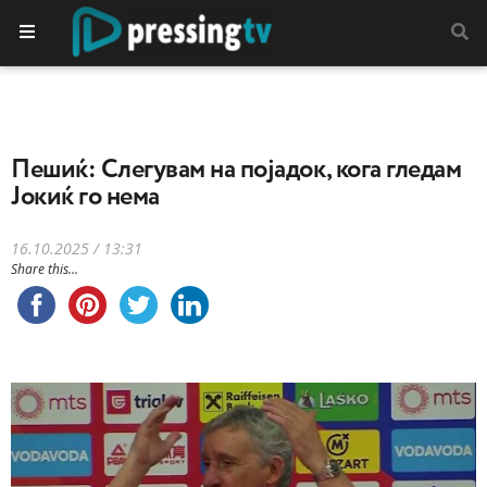
Пешиќ: Слегувам на појадок, кога гледам
Јокиќ го нема
16.10.2025 / 13:31
Share this...