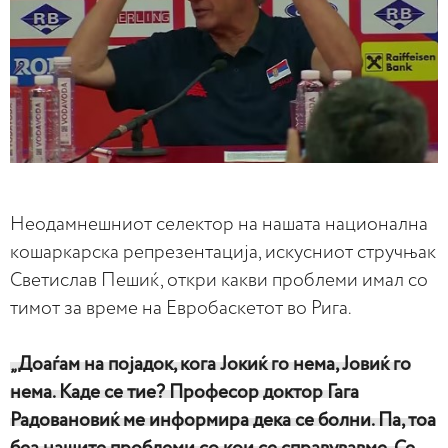
Неодамнешниот селектор на нашата национална
кошаркарска репрезентација, искусниот стручњак
Светислав Пешиќ, откри какви проблеми имал со
тимот за време на Евробаскетот во Рига.
„Доаѓам на појадок, кога Јокиќ гo нема, Јовиќ го
нема. Каде се тие? Професор доктор Гага
Радовановиќ ме информира дека се болни. Па, тоа