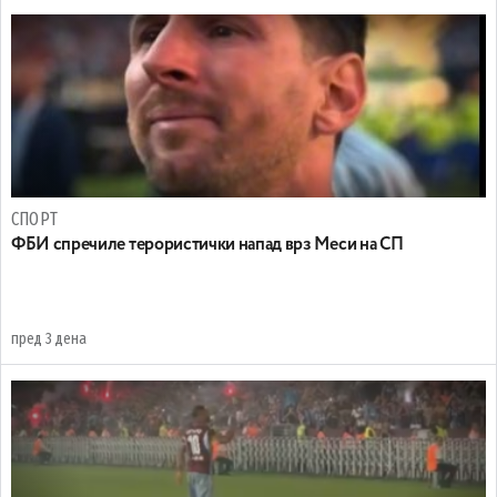
СПОРТ
ФБИ спречиле терористички напад врз Меси на СП
пред 3 дена