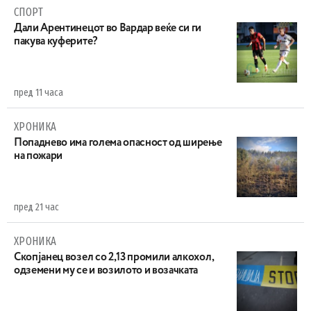
СПОРТ
Дали Арентинецот во Вардар веќе си ги
пакува куферите?
пред 11 часа
ХРОНИКА
Попаднево има голема опасност од ширење
на пожари
пред 21 час
ХРОНИКА
Скопјанец возел со 2,13 промили алкохол,
одземени му се и возилото и возачката