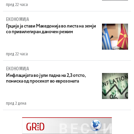
пред 22 часа
ЕКОНОМИЈА
Грција ја стави Македонија во листа на земји
со привилегиран даночен режим
пред 22 часа
ЕКОНОМИЈА
Инфлацијата во јули падна на 2,3 отсто,
пониска од просекот во еврозоната
пред 2 дена