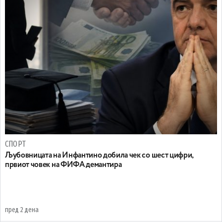
СПОРТ
Љубовницата на Инфантино добила чек со шест цифри,
првиот човек на ФИФА демантира
пред 2 дена