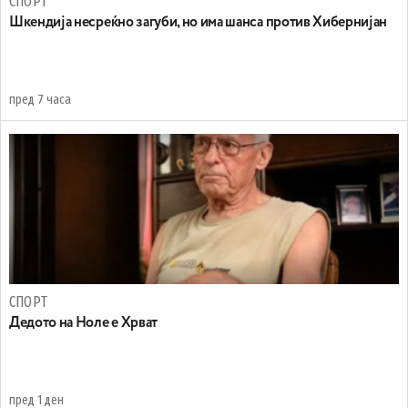
СПОРТ
Шкендија несреќно загуби, но има шанса против Хибернијан
пред 7 часа
СПОРТ
Дедото на Ноле е Хрват
пред 1 ден