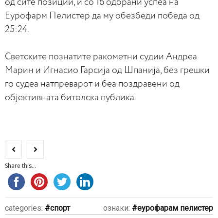
од сите позиции, и со 16 одбрани успеа на
Еурофарм Пелистер да му обезбеди победа од
25:24.
Светските познатите ракометни судии Андреа
Марин и Игнасио Гарсија од Шпанија, без грешки
го судеа натпреварот и беа поздравени од
објективната битолска публика.
Share this...
categories:
спорт
ознаки:
еурофарам пелистер