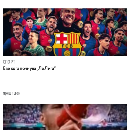
СПОРТ
Еве кога почнува „Ла Лига“
пред 1 ден