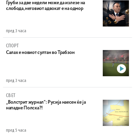
Груби за две недели може да излезе на
слобода, неговиот адвокат е на одмор
пред 3 часа
СПОРТ
Салах е новиот султан во Трабзон
пред 3 часа
СВЕТ
„Волстрит журнал“: Русија наесен ќе ја
нападне Полска?!
пред 5 часа