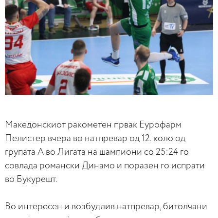
Македонскиот ракометен првак Еурофарм
Пелистер вчерa во натпревар од 12. коло од
групата А во Лигата на шампиони со 25:24 го
совлада романски Динамо и поразен го испрати
во Букурешт.
Во интересен и возбудлив натпревар, битолчани