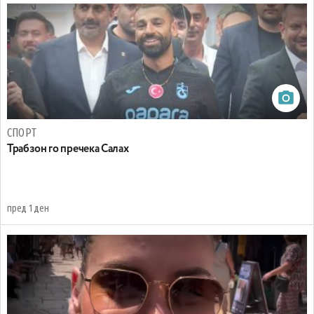
СПОРТ
Трабзон го пречека Салах
пред 1 ден