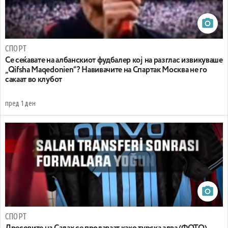
СПОРТ
Се сеќавате на албанскиот фудбалер кој на разглас извикуваше
„Qifsha Maqedonien“? Навивачите на Спартак Москва не го
сакаат во клубот
пред 1 ден
СПОРТ