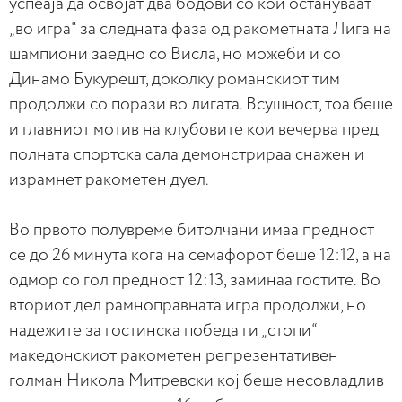
успеаја да освојат два бодови со кои остануваат
„во игра“ за следната фаза од ракометната Лига на
шампиони заедно со Висла, но можеби и со
Динамо Букурешт, доколку романскиот тим
продолжи со порази во лигата. Всушност, тоа беше
и главниот мотив на клубовите кои вечерва пред
полната спортска сала демонстрираа снажен и
израмнет ракометен дуел.
Во првото полувреме битолчани имаа предност
се до 26 минута кога на семафорот беше 12:12, а на
одмор со гол предност 12:13, заминаа гостите. Во
вториот дел рамноправната игра продолжи, но
надежите за гостинска победа ги „стопи“
македонскиот ракометен репрезентативен
голман Никола Митревски кој беше несовладлив