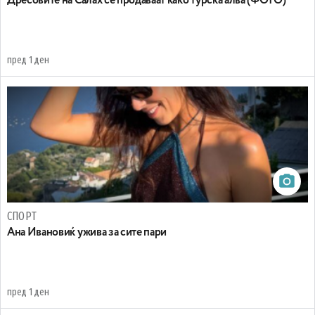
Дресовите на Салах се продаваат како турска алва (ФОТО)
пред 1 ден
СПОРТ
Ана Ивановиќ ужива за сите пари
пред 1 ден