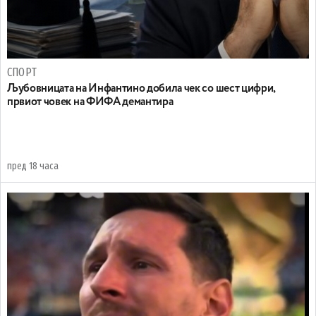
СПОРТ
Љубовницата на Инфантино добила чек со шест цифри,
првиот човек на ФИФА демантира
пред 18 часа