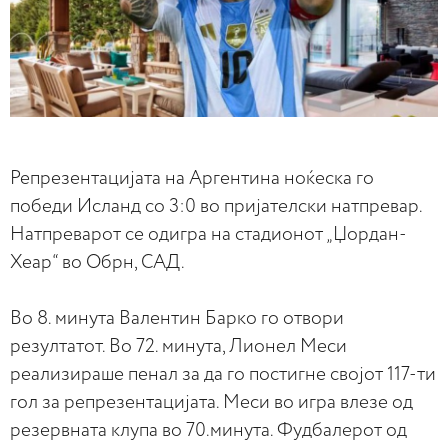
Репрезентацијата на Аргентина ноќеска го
победи Исланд со 3:0 во пријателски натпревар.
Натпреварот се одигра на стадионот „Џордан-
Хеар“ во Обрн, САД.
Во 8. минута Валентин Барко го отвори
резултатот. Во 72. минута, Лионел Меси
реализираше пенал за да го постигне својот 117-ти
гол за репрезентацијата. Меси во игра влезе од
резервната клупа во 70.минута. Фудбалерот од