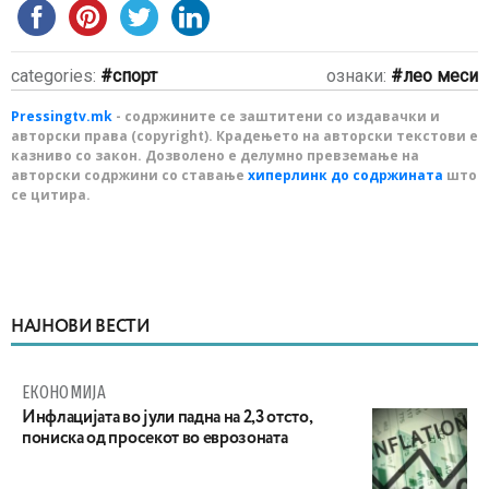
categories:
спорт
ознаки:
лео меси
Pressingtv.mk
- содржините се заштитени со издавачки и
авторски права (copyright). Крадењето на авторски текстови е
казниво со закон. Дозволено е делумно превземање на
авторски содржини со ставање
хиперлинк до содржината
што
се цитира.
НАЈНОВИ ВЕСТИ
ЕКОНОМИЈА
Инфлацијата во јули падна на 2,3 отсто,
пониска од просекот во еврозоната