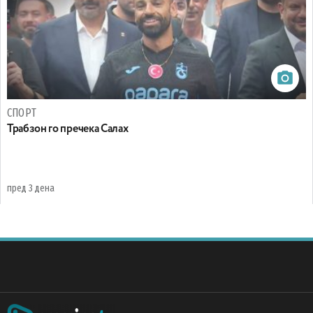
СПОРТ
Трабзон го пречека Салах
пред 3 дена