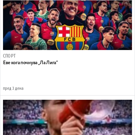
СПОРТ
Еве кога почнува „Ла Лига“
пред 3 дена