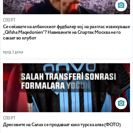
СПОРТ
Се сеќавате на албанскиот фудбалер кој на разглас извикуваше
„Qifsha Maqedonien“? Навивачите на Спартак Москва не го
сакаат во клубот
пред 3 дена
СПОРТ
Дресовите на Салах се продаваат како турска алва (ФОТО)