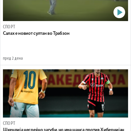
СПОРТ
Салах е новиот султан во Трабзон
пред 2 дена
СПОРТ
Шкендија несреќно загуби, но има шанса против Хибернијан