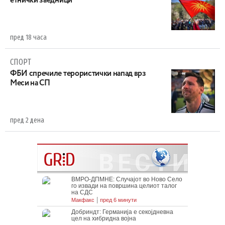
етнички заедници
пред 18 часа
СПОРТ
ФБИ спречиле терористички напад врз
Меси на СП
пред 2 дена