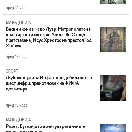
пред 18 часа
МАКЕДОНИЈА
Вакви икони има во Лувр, Метрополитен и
христијански музеј во Атина: Во Охрид
претставена „Исус Христос на престол“ од
XIV век
пред 18 часа
СПОРТ
Љубовницата на Инфантино добила чек со
шест цифри, првиот човек на ФИФА
демантира
пред 18 часа
МАКЕДОНИЈА
Радев: Бугарија ги почитува различните