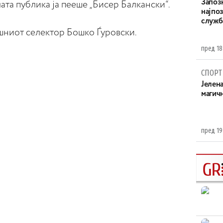
Запоз
ата публика ја пееше „Бисер Балкански“.
најпоз
служба
шниот селектор Бошко Ѓуровски.
пред 18
СПОРТ
Јелен
магич
пред 19