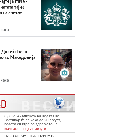
најте ја МИ6-
натата тајна
 на светот
 часа
а Докиќ: Беше
но во Македонија
 часа