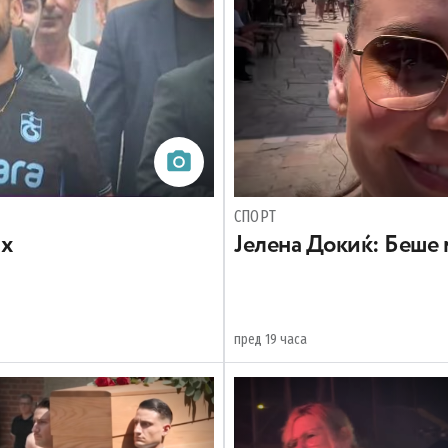
СПОРТ
ах
Јелена Докиќ: Беше 
пред 19 часа