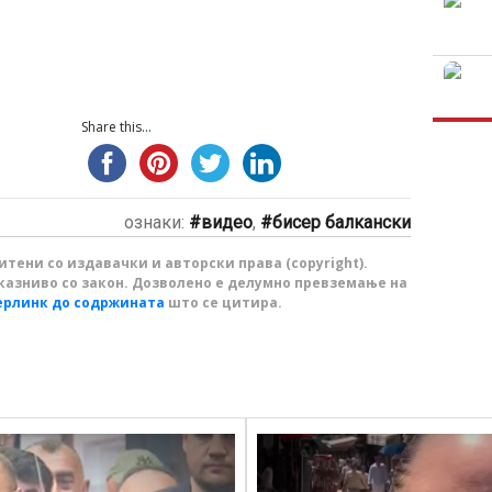
Share this...
ознаки:
видео
,
бисер балкански
тени со издавачки и авторски права (copyright).
казниво со закон. Дозволено е делумно превземање на
ерлинк до содржината
што се цитира.