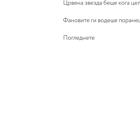
Црвена звезда беше кога цел
Фановите ги водеше поране
Погледнете