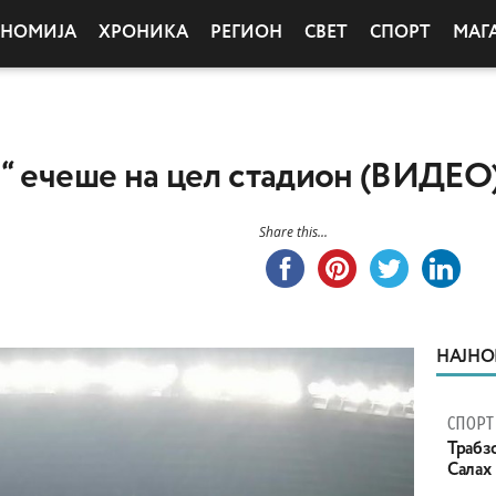
ОНОМИЈА
ХРОНИКА
РЕГИОН
СВЕТ
СПОРТ
МАГ
“ ечеше на цел стадион (ВИДЕО
Share this...
НАЈНО
СПОРТ
Трабзо
Салах