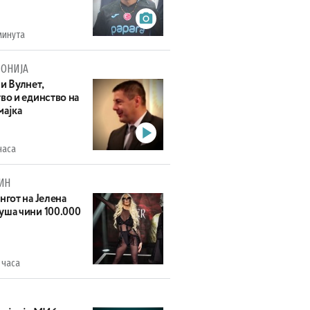
минута
ОНИЈА
и Вулнет,
во и единство на
мајка
часа
ИН
нгот на Јелена
уша чини 100.000
 часа