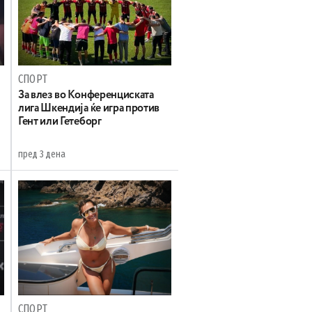
СПОРТ
За влез во Конференциската
лига Шкендија ќе игра против
Гент или Гетеборг
пред 3 дена
СПОРТ