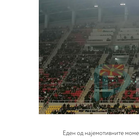
Еден од најемотивните моме