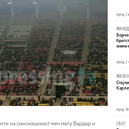
пред 1 
МАКЕД
Борче 
братст
жими 
пред 2 
МАГАЗ
Стајли
Карле
пред 18
нти на синоќешниот меч меѓу Вардар и
СВЕТ