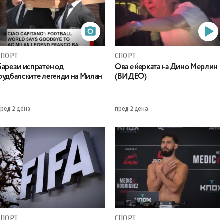
СПОРТ
СПОРТ
Барези испратен од
Oва е ќерката на Дино Мерлин
фудбалските легенди на Милан
(ВИДЕО)
пред 2 дена
пред 2 дена
СПОРТ
СПОРТ