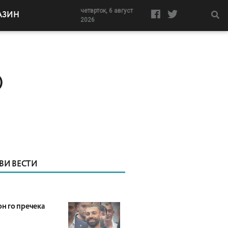
четврток, 6 август
АЗИН
2026
)
ВИ ВЕСТИ
н го пречека