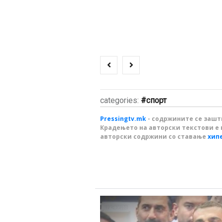
categories:
спорт
Pressingtv.mk
- содржините се зашти
Крадењето на авторски текстови е 
авторски содржини со ставање
хип