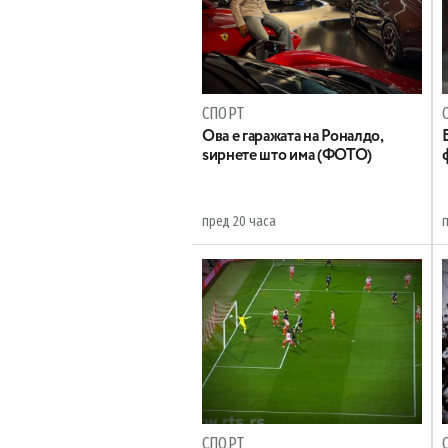
СПОРТ
Ова е гаражата на Роналдо,
ѕирнете што има (ФОТО)
пред 20 часа
СПОРТ