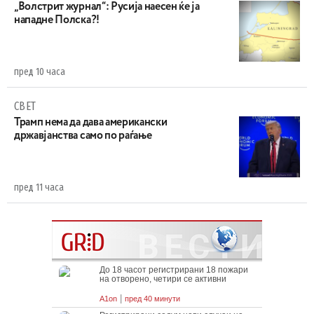
„Волстрит журнал“: Русија наесен ќе ја
нападне Полска?!
пред 10 часа
СВЕТ
Трамп нема да дава американски
државјанства само по раѓање
пред 11 часа