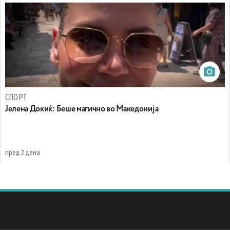
СПОРТ
Јелена Докиќ: Беше магично во Македонија
пред 2 дена