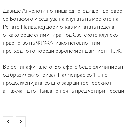
Давиде Анчелоти потпиша едногодишен договор
со Ботафого и седнува на клупата на местото на
Ренато Паива, кој доби отказ минатата недела
откако беше елиминиран од Светското клупско
првенство на ФИФА, иако неговиот тим
претходно го победи европскиот шампион ПСЖ.
Во осминафиналето, Ботафого беше елиминиран
од бразилскиот ривал Палмеирас со 1-0 по
продолженијата, со што заврши тренерскиот
ангажман што Паива го почна пред четири месеци