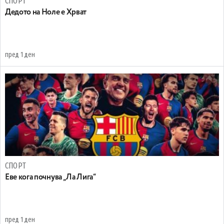
СПОРТ
Дедото на Ноле е Хрват
пред 1 ден
СПОРТ
Еве кога почнува „Ла Лига“
пред 1 ден