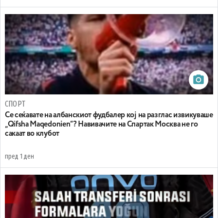
СПОРТ
Се сеќавате на албанскиот фудбалер кој на разглас извикуваше
„Qifsha Maqedonien“? Навивачите на Спартак Москва не го
сакаат во клубот
пред 1 ден