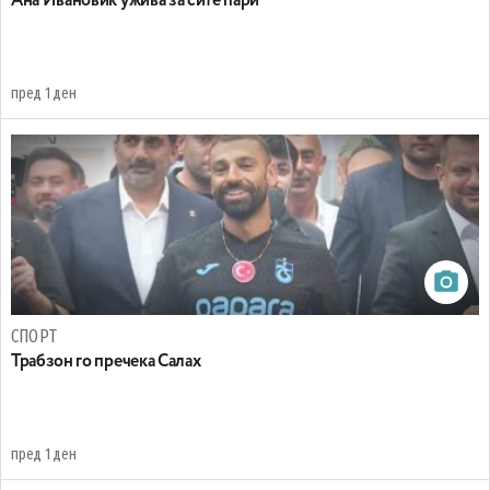
Ана Ивановиќ ужива за сите пари
пред 1 ден
СПОРТ
Трабзон го пречека Салах
пред 1 ден