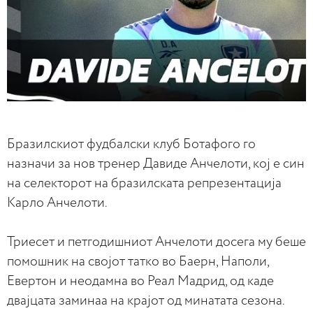
Бразилскиот фудбалски клуб Ботафого го
назначи за нов тренер Давиде Анчелоти, кој е син
на селекторот на бразилската репрезентација
Карло Анчелоти.
Триесет и петгодишниот Анчелоти досега му беше
помошник на својот татко во Баерн, Наполи,
Евертон и неодамна во Реал Мадрид, од каде
двајцата заминаа на крајот од минатата сезона.