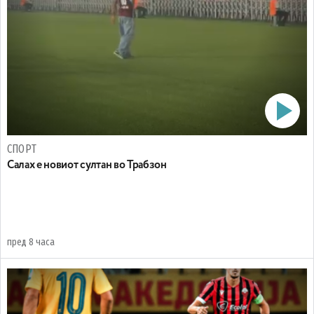
СПОРТ
Салах е новиот султан во Трабзон
пред 8 часа