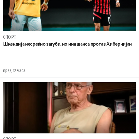
СПОРТ
Шкендија несреќно загуби, но има шанса против Хибернијан
пред 12 часа