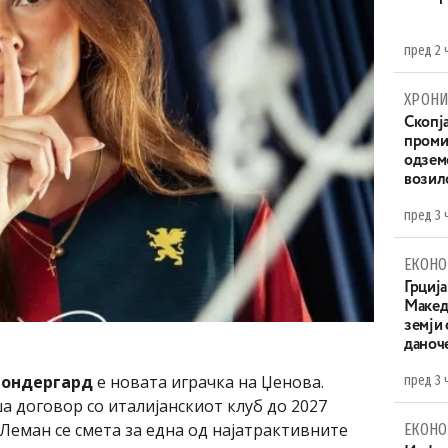
пред 2 
ХРОНИ
Скопја
проми
одземе
возило
пред 3 
ЕКОНО
Грција
Македо
земји
даноч
Сондергард
е новата играчка на Џенова.
пред 3 
 договор со италијанскиот клуб до 2027
 Леман се смета за една од најатрактивните
ЕКОНО