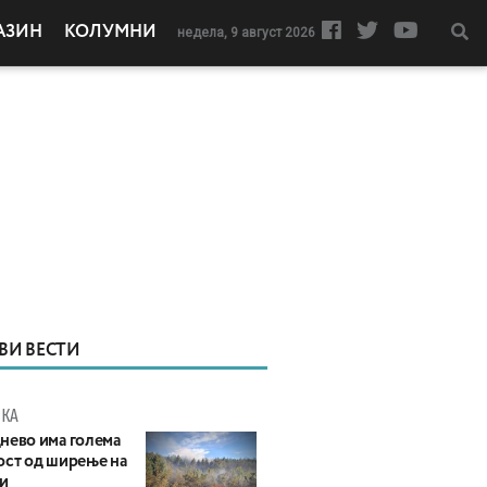
АЗИН
КОЛУМНИ
недела, 9 август 2026
ВИ ВЕСТИ
КА
нево има голема
ост од ширење на
и