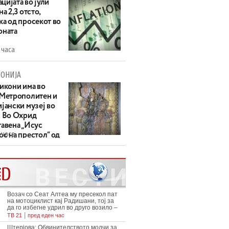
цијата во јули
на 2,3 отсто,
ка од просекот во
оната
 часа
ОНИЈА
 икони има во
 Метрополитен и
јански музеј во
: Во Охрид
тавена „Исус
 часа
с на престол“ од
ек