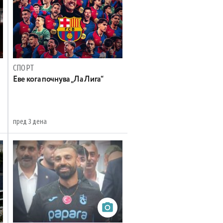
СПОРТ
Еве кога почнува „Ла Лига“
пред 3 дена