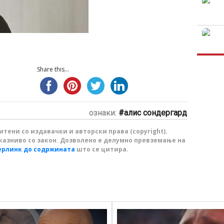
Share this...
ознаки:
алис сондергард
тени со издавачки и авторски права (copyright).
казниво со закон. Дозволено е делумно превземање на
ерлинк до содржината
што се цитира.