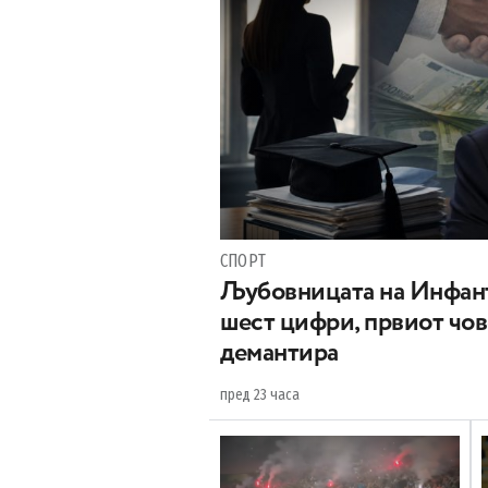
СПОРТ
Љубовницата на Инфант
шест цифри, првиот чо
демантира
пред 23 часа