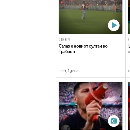
СПОРТ
Салах е новиот султан во
Трабзон
пред 2 дена