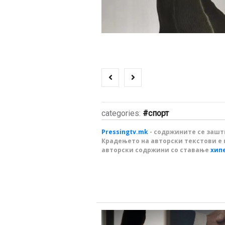
categories:
спорт
Pressingtv.mk
- содржините се зашти
Крадењето на авторски текстови е 
авторски содржини со ставање
хип