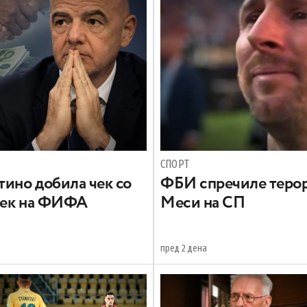
СПОРТ
ино добила чек со
ФБИ спречиле терор
век на ФИФА
Меси на СП
пред 2 дена