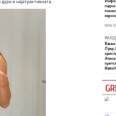
 дури и најатрактивната.
Инфла
падна 
понис
евроз
пред 23
МАКЕД
Вакви
Лувр,
христи
Атина
претс
пред 23
Христо
XIV в