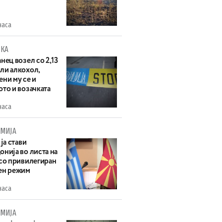
часа
КА
нец возел со 2,13
ли алкохол,
ни му се и
то и возачката
часа
МИЈА
 ја стави
нија во листа на
 со привилегиран
ен режим
часа
МИЈА