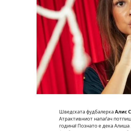
Шведската фудбалерка
Алис 
Атрактивниот напаѓач потпиша
година! Познато е дека Алиша