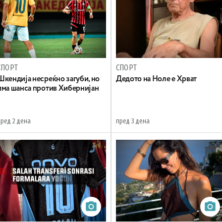
СПОРТ
СПОРТ
Шкендија несреќно загуби, но
Дедото на Ноле е Хрват
има шанса против Хибернијан
пред 2 дена
пред 3 дена