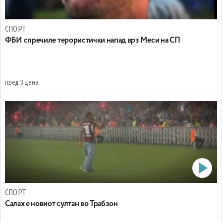
СПОРТ
ФБИ спречиле терористички напад врз Меси на СП
пред 3 дена
СПОРТ
Салах е новиот султан во Трабзон