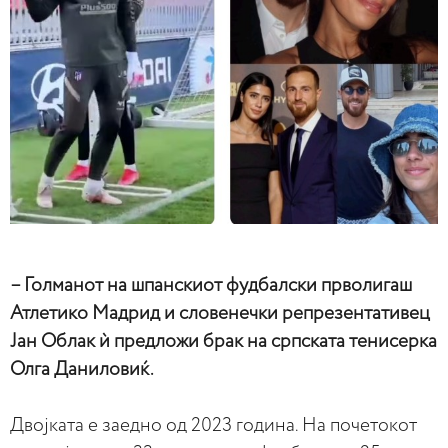
– Голманот на шпанскиот фудбалски прволигаш
Атлетико Мадрид и словенечки репрезентативец
Јан Облак ѝ предложи брак на српската тенисерка
Олга Даниловиќ.
Двојката е заедно од 2023 година. На почетокот