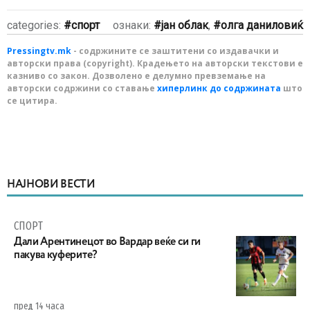
categories:
спорт
ознаки:
јан облак
,
олга даниловиќ
Pressingtv.mk
- содржините се заштитени со издавачки и
авторски права (copyright). Крадењето на авторски текстови е
казниво со закон. Дозволено е делумно превземање на
авторски содржини со ставање
хиперлинк до содржината
што
се цитира.
НАЈНОВИ ВЕСТИ
СПОРТ
Дали Арентинецот во Вардар веќе си ги
пакува куферите?
пред 14 часа