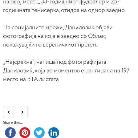
на овој месец, 33-годишниот фудбалер и 25-
годишната тенисерка, отидоа на одмор заедно.
На социјалните мрежи, Даниловиќ објави
фотографија на која е заедно со Облак,
покажувајќи го вереничкиот прстен.
„Најсреќна“, напиша под фотографијата
Даниловиќ, која во моментов е рангирана на 197
место на ВТА листата
Share this...