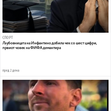
СПОРТ
Љубовницата на Инфантино добила чек со шест цифри,
првиот човек на ФИФА демантира
пред 2 дена