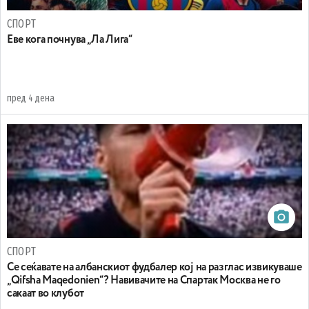
СПОРТ
Еве кога почнува „Ла Лига“
пред 4 дена
СПОРТ
Се сеќавате на албанскиот фудбалер кој на разглас извикуваше
„Qifsha Maqedonien“? Навивачите на Спартак Москва не го
сакаат во клубот