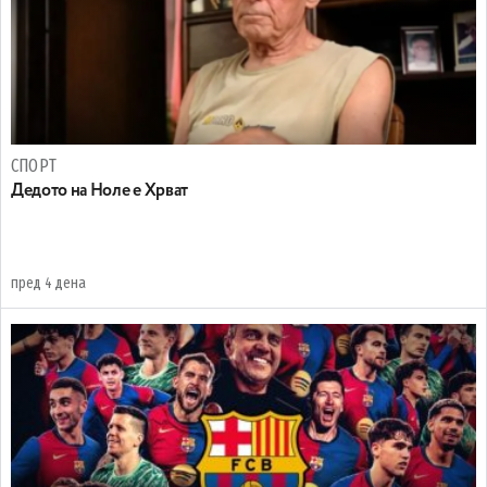
СПОРТ
Дедото на Ноле е Хрват
пред 4 дена