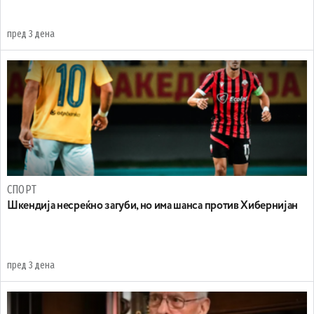
пред 3 дена
СПОРТ
Шкендија несреќно загуби, но има шанса против Хибернијан
пред 3 дена