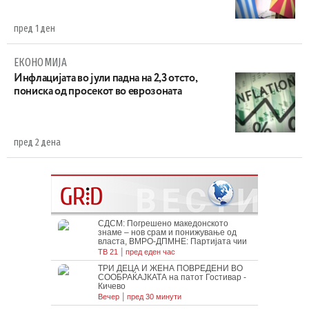
пред 1 ден
ЕКОНОМИЈА
Инфлацијата во јули падна на 2,3 отсто,
пониска од просекот во еврозоната
пред 2 дена