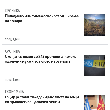
ХРОНИКА
Попаднево има голема опасност од ширење
на пожари
пред 1 ден
ХРОНИКА
Скопјанец возел со 2,13 промили алкохол,
одземени му се и возилото и возачката
пред 1 ден
ЕКОНОМИЈА
Грција ја стави Македонија во листа на земји
со привилегиран даночен режим