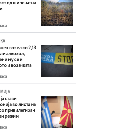
ост од ширење на
и
часа
КА
нец возел со 2,13
ли алкохол,
ни му се и
то и возачката
часа
МИЈА
 ја стави
нија во листа на
 со привилегиран
ен режим
часа