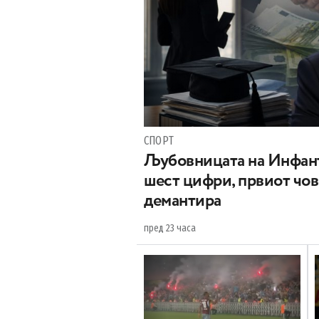
СПОРТ
Љубовницата на Инфант
шест цифри, првиот чо
демантира
пред 23 часа