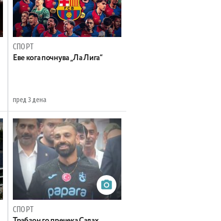
СПОРТ
Еве кога почнува „Ла Лига“
пред 3 дена
СПОРТ