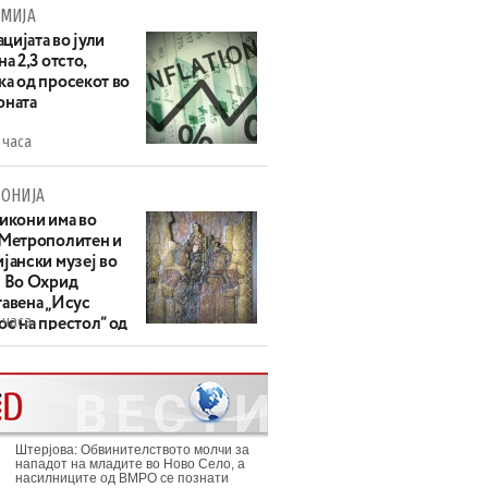
МИЈА
цијата во јули
на 2,3 отсто,
ка од просекот во
оната
 часа
ОНИЈА
 икони има во
 Метрополитен и
јански музеј во
: Во Охрид
тавена „Исус
 часа
с на престол“ од
ек