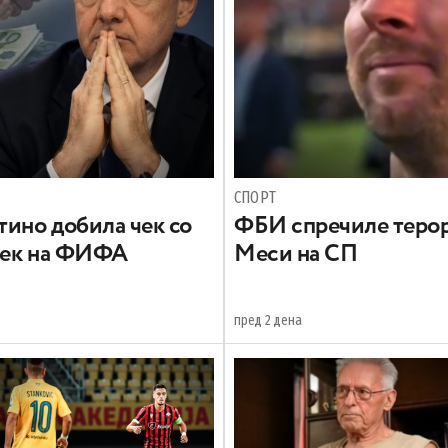
СПОРТ
ино добила чек со
ФБИ спречиле терор
век на ФИФА
Меси на СП
пред 2 дена