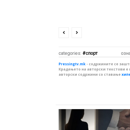
categories:
спорт
озн
Pressingtv.mk
- содржините се зашти
Крадењето на авторски текстови е 
авторски содржини со ставање
хип