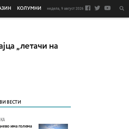
АЗИН
КОЛУМНИ
недела, 9 август 2026
јца „летачи на
ВИ ВЕСТИ
КА
нево има голема