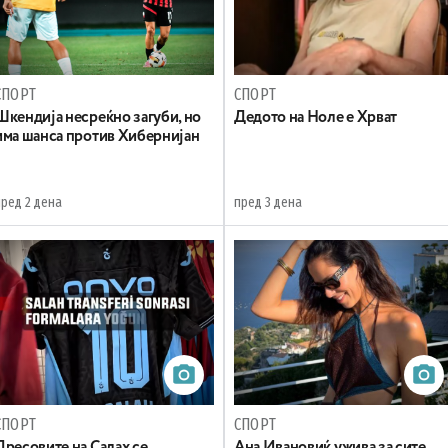
СПОРТ
СПОРТ
Шкендија несреќно загуби, но
Дедото на Ноле е Хрват
има шанса против Хибернијан
пред 2 дена
пред 3 дена
СПОРТ
СПОРТ