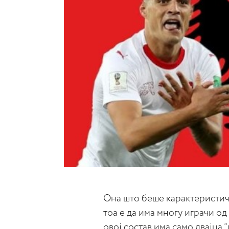
Она што беше карактеристичн
тоа е да има многу играчи од
овој состав има само двајца 