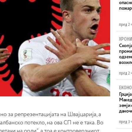
опасн
пожар
пред 2 
ХРОНИ
Скопја
проми
одземе
возило
пред 2 
ЕКОНО
Грција
Македо
земји
даноч
о за репрезентацијата на Швајцарија, а
пред 3 
 албанско потекло, на ова СП не е така. Во
“летачи на орли“, а тоа е контроверзниот