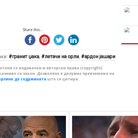
Share this...
аки:
гранит џака
,
летачи на орли
,
ардон јашари
тени со издавачки и авторски права (copyright).
казниво со закон. Дозволено е делумно превземање на
ерлинк до содржината
што се цитира.