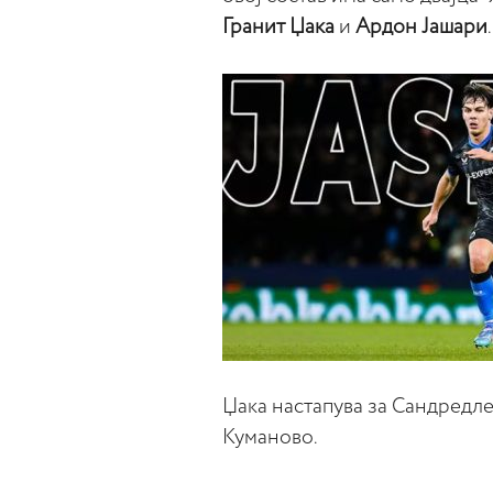
Гранит Џака
и
Ардон Јашари
.
Џака настапува за Сандредле
Куманово.