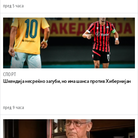
пред 5 часа
СПОРТ
Шкендија несреќно загуби, но има шанса против Хибернијан
пред 9 часа