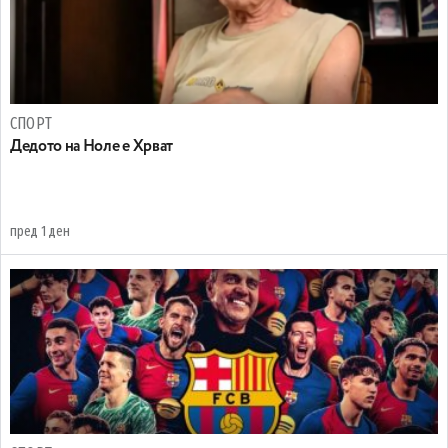
СПОРТ
Дедото на Ноле е Хрват
пред 1 ден