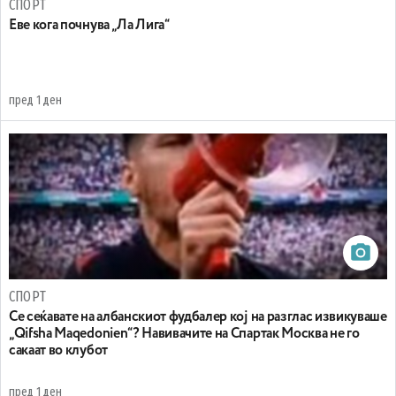
СПОРТ
Еве кога почнува „Ла Лига“
пред 1 ден
СПОРТ
Се сеќавате на албанскиот фудбалер кој на разглас извикуваше
„Qifsha Maqedonien“? Навивачите на Спартак Москва не го
сакаат во клубот
пред 1 ден