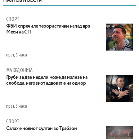
НАЈНОВИ ВЕСТИ
СПОРТ
ФБИ спречиле терористички напад врз
Меси на СП
пред 3 часа
МАКЕДОНИЈА
Груби за две недели може да излезе на
слобода, неговиот адвокат е на одмор
пред 5 часа
СПОРТ
Салах е новиот султан во Трабзон