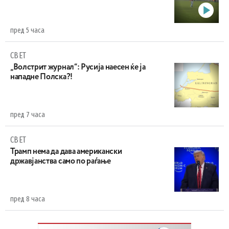
пред 5 часа
СВЕТ
„Волстрит журнал“: Русија наесен ќе ја
нападне Полска?!
пред 7 часа
СВЕТ
Трамп нема да дава американски
државјанства само по раѓање
пред 8 часа