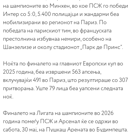
на шампионите во Минхен, во кое ПСЖ го победи
Интер со 5:0, 5.400 полицајци и жандарми беа
мобилизирани во регионот на Париз. По
победата на парискиот тим, во француската
престолнина избувнаа немири, особено на
Шанзелизе и околу стадионот „Парк де Принс“.
Ноќта по финалето на главниот Европски куп во
2025 година, беа извршени 563 апсења,
вклучувајќи 491 во Париз, што резултираше со 307
притворања. Уште 79 лица беа уапсени следната
ноќ.
Финалето на Лигата на шампионите во 2026
година помеѓу ПСЖ и Арсенал ќе се одржи во
сабота, 30 мај, на Пушкаш Арената во Будимпешта.