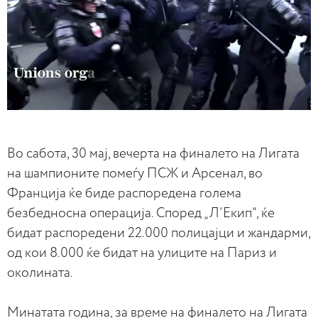
Во сабота, 30 мај, вечерта на финалето на Лигата
на шампионите помеѓу ПСЖ и Арсенал, во
Франција ќе биде распоредена голема
безбедносна операција. Според „Л’Екип“, ќе
бидат распоредени 22.000 полицајци и жандарми,
од кои 8.000 ќе бидат на улиците на Париз и
околината.
Минатата година, за време на финалето на Лигата