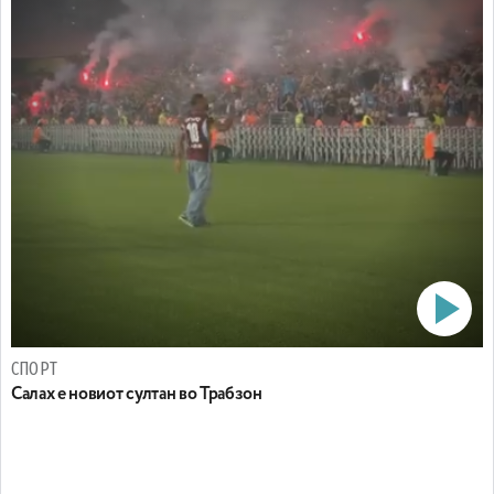
СПОРТ
Салах е новиот султан во Трабзон