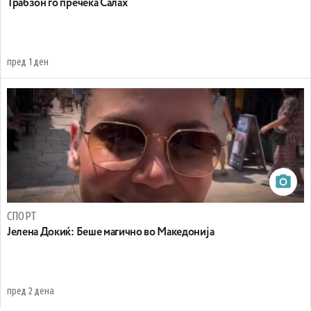
Трабзон го пречека Салах
пред 1 ден
СПОРТ
Јелена Докиќ: Беше магично во Македонија
пред 2 дена