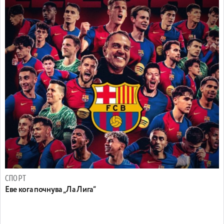
СПОРТ
Еве кога почнува „Ла Лига“