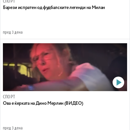
СПОРТ
Барези испратен од фудбалските легенди на Милан
пред 3 дена
СПОРТ
Oва е ќерката на Дино Мерлин (ВИДЕО)
пред 3 дена