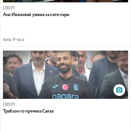
СПОРТ
Ана Ивановиќ ужива за сите пари
пред 19 часа
СПОРТ
Трабзон го пречека Салах