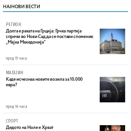
НАЈНОВИ ВЕСТИ
РЕГИОН
Долга е раката на Грција: Грчка партија
спречи во Нови Сад да се постави споменик
„Мајка Македонија“
пред 15 часа
МАГАЗИН
Каде исчезнаа новите возила за 10.000
евра?
пред 16 часа
СПОРТ
Дедото на Ноле е Хрват