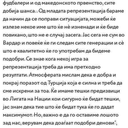
фудбалери и од македонското првенство, сите
добија шанса.. Од младата репрезентација бараме
да начин да се поправи ситуацијата, можеби ќе
излезе некое име што ќе нѐ изненади и ќе биде
повикано, што не е случај засега. Јас сега не сум во
Вардар и повеќе ќе ги следам сите генерации и сѐ
што е квалитетно ќе го употребам да бидеме
подобри. Се знае кога некој игра за
репрезентација треба да има претходно
резултати. Атмосферата мислам дека е добра и
покрај поразот од Турција која е силна и треба да
сме искрени за тоа. Ќе имаме тешки предизвици
во Лигата на Нации кои сигурно ќе бидат тешки,
јас знам дека тие што ќе бидат тука ќе го дадат
максимумот. Но, важно е да го оставиме лошото
зад нас, верувам дека доаѓаат подобри денови“,