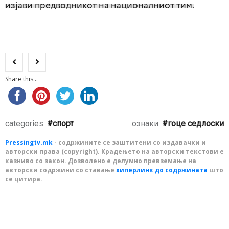
изјави предводникот на националниот тим.
Share this...
categories:
спорт
ознаки:
гоце седлоски
Pressingtv.mk
- содржините се заштитени со издавачки и
авторски права (copyright). Крадењето на авторски текстови е
казниво со закон. Дозволено е делумно превземање на
авторски содржини со ставање
хиперлинк до содржината
што
се цитира.