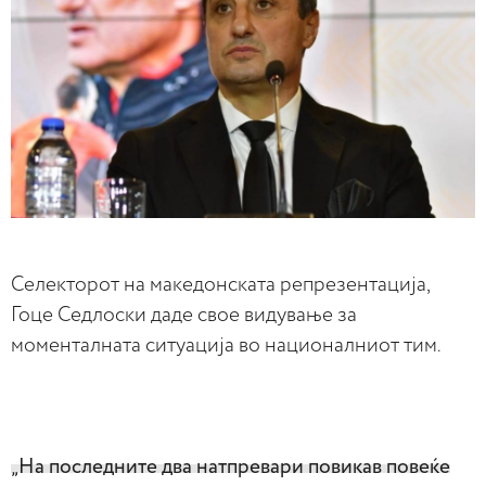
Селекторот на македонската репрезентација,
Гоце Седлоски даде свое видување за
моменталната ситуација во националниот тим.
„На последните два натпревари повикав повеќе