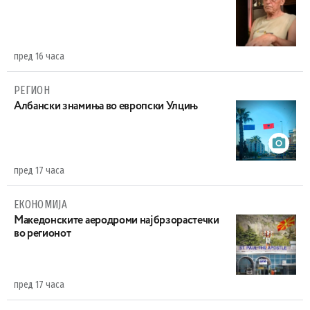
пред 16 часа
РЕГИОН
Aлбански знамиња во европски Улцињ
пред 17 часа
ЕКОНОМИЈА
Maкедонските аеродроми најбрзорастечки
во регионот
пред 17 часа