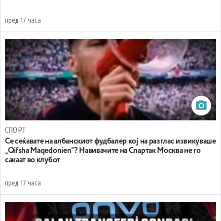
пред 17 часа
СПОРТ
Се сеќавате на албанскиот фудбалер кој на разглас извикуваше
„Qifsha Maqedonien“? Навивачите на Спартак Москва не го
сакаат во клубот
пред 17 часа