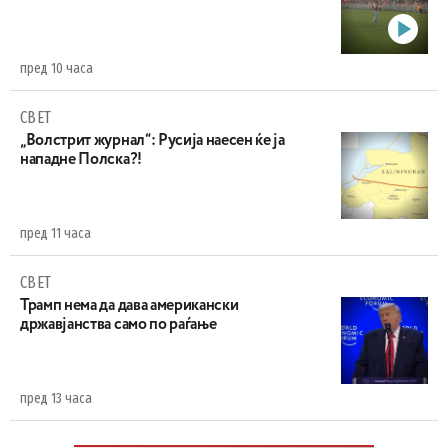
пред 10 часа
СВЕТ
„Волстрит журнал“: Русија наесен ќе ја
нападне Полска?!
пред 11 часа
СВЕТ
Трамп нема да дава американски
државјанства само по раѓање
пред 13 часа