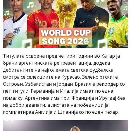
Титулата освоена пред четири години во Катар ја
брани аргентинската репрезентација, додека
дебитантите на најголемата светска фудбалска
смотра се селекциите на Курасао, Зелено’ртските
Острови, Узбекистан и Јордан. Бразил е рекордер со
пет титули, Германија и Италија имаат по една
помалку, Аргентина има три, Франција и Уругвај беа
најдобри двапати, а листата на победници ја
комплетираа Англија и Шпанија со по еден пехар.