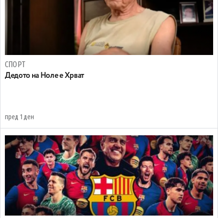
СПОРТ
Дедото на Ноле е Хрват
пред 1 ден