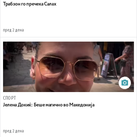
Трабзон го пречека Салах
пред 2 дена
СПОРТ
Јелена Докиќ: Беше магично во Македонија
пред 2 дена