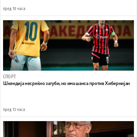
пред 10 часа
СПОРТ
Шкендија несреќно загуби, но има шанса против Хибернијан
пред 13 часа