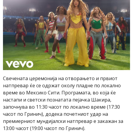
Свечената церемонија на отворањето и првиот
натпревар ќе се одржат околу пладне по локално
време во Мексико Сити. Програмата, во која ќе
настапи и светски познатата пејачка Шакира,
започнува во 11:30 часот по локално време (17:30
часот по Гринич), додека почетниот удар на
премиерниот мундијалски натпревар е закажан за
13:00 часот (19:00 часот по Гринич).