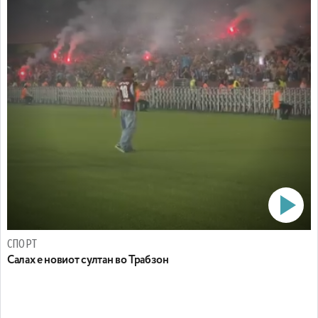
СПОРТ
Салах е новиот султан во Трабзон