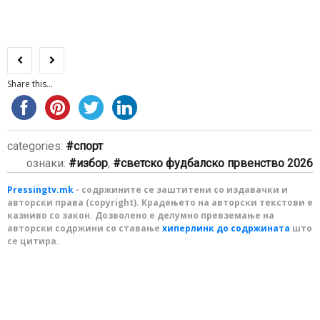
Share this...
categories:
спорт
ознаки:
избор
,
светско фудбалско првенство 2026
Pressingtv.mk
- содржините се заштитени со издавачки и
авторски права (copyright). Крадењето на авторски текстови е
казниво со закон. Дозволено е делумно превземање на
авторски содржини со ставање
хиперлинк до содржината
што
се цитира.