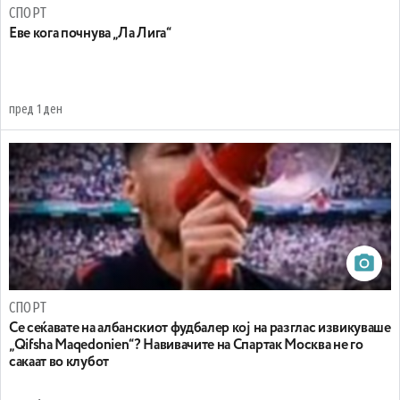
СПОРТ
Еве кога почнува „Ла Лига“
пред 1 ден
СПОРТ
Се сеќавате на албанскиот фудбалер кој на разглас извикуваше
„Qifsha Maqedonien“? Навивачите на Спартак Москва не го
сакаат во клубот