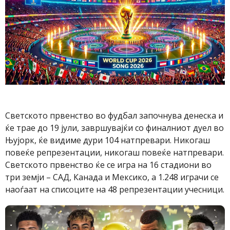
Светскотo првенство во фудбал започнува денеска и
ќе трае до 19 јули, завршувајќи со финалниот дуел во
Њујорк, ќе видиме дури 104 натпревари. Никогаш
повеќе репрезентации, никогаш повеќе натпревари.
Светското првенство ќе се игра на 16 стадиони во
три земји – САД, Канада и Мексико, а 1.248 играчи се
наоѓаат на списоците на 48 репрезентации учесници.