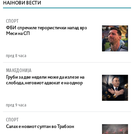
НАЈНОВИ ВЕСТИ
СПОРТ
ФБИ спречиле терористички напад врз
Меси на СП
пред 8 часа
МАКЕДОНИЈА
Груби за две недели може да излезе на
слобода, неговиот адвокат е на одмор
пред 9 часа
СПОРТ
Салах е новиот султан во Трабзон