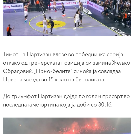
Тимот на Партизан влезе во победничка серија,
откако од тренерската позиција си замина Жељко
Обрадовиќ. „Црно-белите“ синоќа ја совладаа
Црвена ѕвезда во 15.коло на Евролигата.
До триумфот Партизан дојде по голем пресврт во
последната четвртина која ја доби со 30:16.