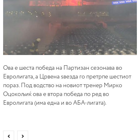
Ова е шеста победа на Партизан сезонава во
Евролигата, а Црвена ѕвезда го претрпе шестиот
пораз. Под водство на новиот тренер Мирко
Оцокољиќ ова е втора победа по ред во
Евролигата (има една и во АБА-лигата).