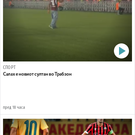
СПОРТ
Салах е новиот султан во Трабзон
пред 18 часа