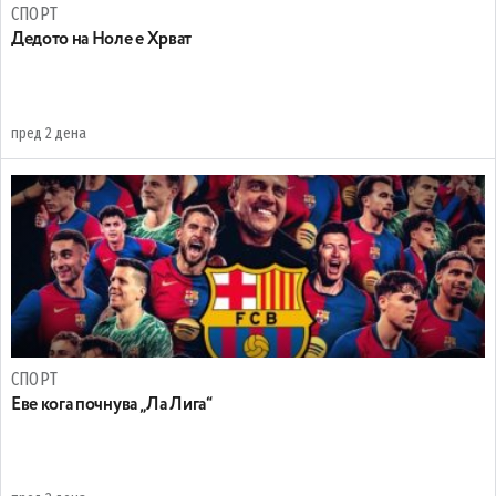
СПОРТ
Дедото на Ноле е Хрват
пред 2 дена
СПОРТ
Еве кога почнува „Ла Лига“