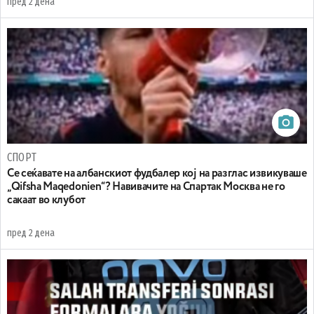
пред 2 дена
СПОРТ
Се сеќавате на албанскиот фудбалер кој на разглас извикуваше
„Qifsha Maqedonien“? Навивачите на Спартак Москва не го
сакаат во клубот
пред 2 дена