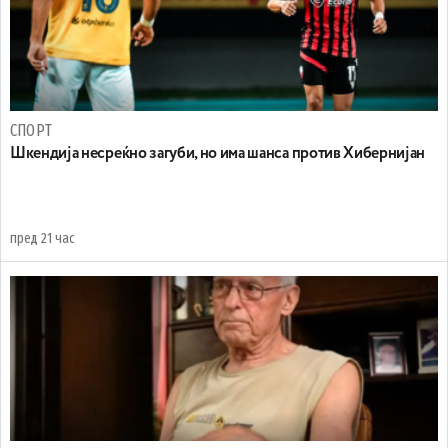
СПОРТ
Шкендија несреќно загуби, но има шанса против Хибернијан
пред 21 час