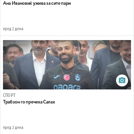
Ана Ивановиќ ужива за сите пари
пред 2 дена
СПОРТ
Трабзон го пречека Салах
пред 2 дена