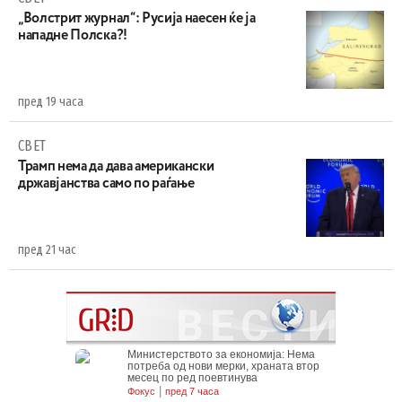
„Волстрит журнал“: Русија наесен ќе ја
нападне Полска?!
пред 19 часа
СВЕТ
Трамп нема да дава американски
државјанства само по раѓање
пред 21 час