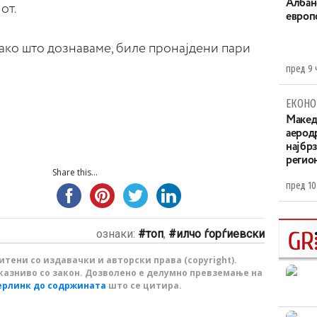
Aлбан
от.
европ
како што дознаваме, биле пронајдени пари
пред 9 
ЕКОНО
Maкед
аерод
најбр
регио
Share this...
пред 10
ознаки:
топ
,
илчо ѓорѓиевски
тени со издавачки и авторски права (copyright).
казниво со закон. Дозволено е делумно превземање на
ерлинк до содржината
што се цитира.