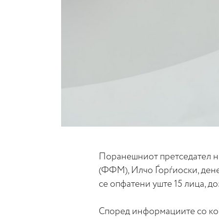
Поранешниот претседател н
(ФФМ), Илчо Ѓорѓиоски, дене
се опфатени уште 15 лица, д
Според информациите со кои 