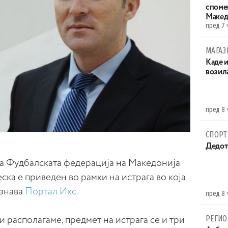
споме
Макед
пред 7 
МАГАЗ
Каде 
возила
пред 8 
СПОРТ
Дедот
а Фудбалската федерација на Македонија
ска е приведен во рамки на истрага во која
ознава
Портал Икс.
пред 8 
РЕГИО
располагаме, предмет на истрага се и три