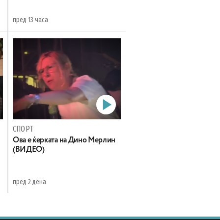
пред 13 часа
СПОРТ
Oва е ќерката на Дино Мерлин
н
(ВИДЕО)
пред 2 дена