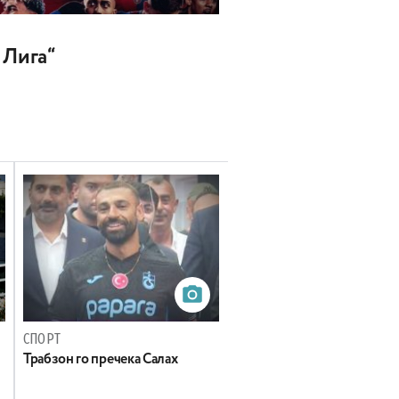
 Лига“
СПОРТ
Трабзон го пречека Салах