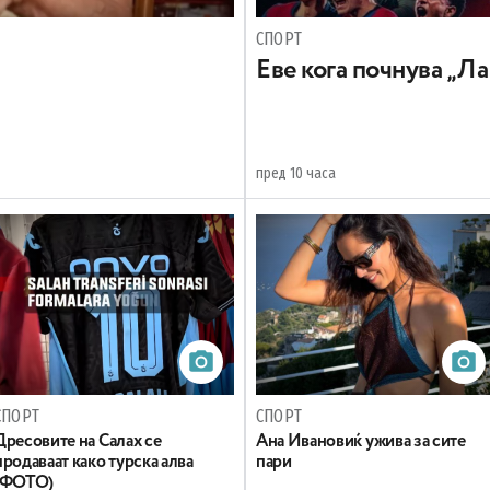
СПОРТ
Еве кога почнува „Ла
пред 10 часа
СПОРТ
СПОРТ
Дресовите на Салах се
Ана Ивановиќ ужива за сите
продаваат како турска алва
пари
(ФОТО)