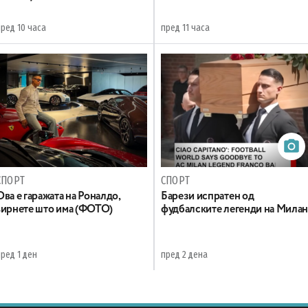
пред 10 часа
пред 11 часа
СПОРТ
СПОРТ
Ова е гаражата на Роналдо,
Барези испратен од
ѕирнете што има (ФОТО)
фудбалските легенди на Мила
ред 1 ден
пред 2 дена