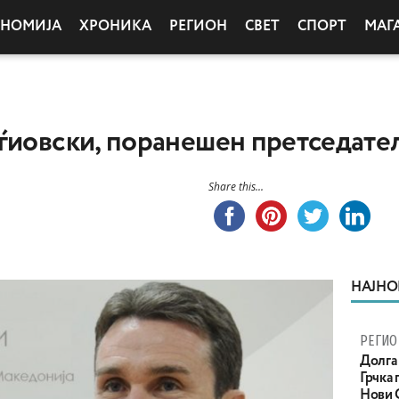
ОНОМИЈА
ХРОНИКА
РЕГИОН
СВЕТ
СПОРТ
МАГ
рѓиовски, поранешен претседат
Share this...
НАЈНО
РЕГИО
Долга 
Грчка 
Нови С