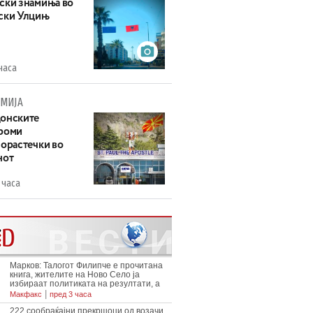
ски знамиња во
ски Улцињ
часа
МИЈА
онските
роми
зорастечки во
нот
 часа