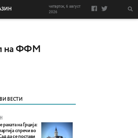
четврток, 6 август
АЗИН
2026
ел на ФФМ
ВИ ВЕСТИ
Н
е раката на Грција:
партија спречи во
ад да се постави