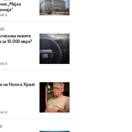
ник „Мајка
онија“
часа
ИН
исчезнаа новите
 за 10.000 евра?
часа
о на Ноле е Хрват
часа
Н