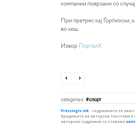
компании поврзани со случај
При претрес кај Ѓорѓиоски, 
во кеш.
Извор
ПорталX
categories:
спорт
Pressingtv.mk
- содржините се зашти
Крадењето на авторски текстови е 
авторски содржини со ставање
хип