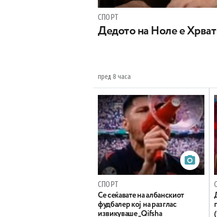
СПОРТ
Дедото на Ноле е Хрват
пред 8 часа
СПОРТ
Се сеќавате на албанскиот
фудбалер кој на разглас
извикуваше „Qifsha