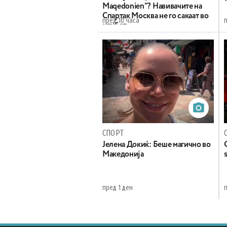
Maqedonien“? Навивачите на
Спартак Москва не го сакаат во
пред 10 часа
клубот
СПОРТ
Јелена Докиќ: Беше магично во
Македонија
пред 1 ден
п