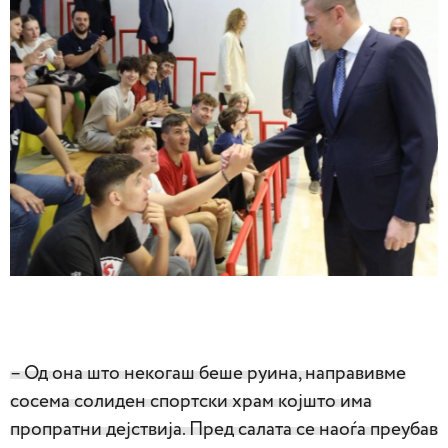
– Од она што некогаш беше руина, направивме
сосема солиден спортски храм којшто има
пропратни дејствија. Пред салата се наоѓа преубав