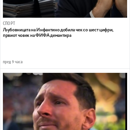
СПОРТ
Љубовницата на Инфантино добила чек со шест цифри,
првиот човек на ФИФА демантира
пред 9 часа