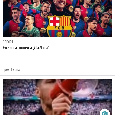
СПОРТ
Еве кога почнува „Ла Лига“
пред 3 дена