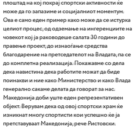
плоштад на кој покрај спортски активности ќе
може да го запазиме и социјалниот моментум.
Ова е само еден пример како може да се истурка
целиот процес, од одземање на ингеренциите на
човекот кој ја раководеше салата 30 години до
правење проект, до изнаоѓање средства
благодарение на претседателот на Владата, па се
до комплетна реализација. Покажавме со дела
дека навистина дека работите можат да биде
поинакви и ние како Министерство и како Влада
генерално сакаме делата да говорат за нас.
Македонија доби уште еден репрезентативен
објект. Верувам дека од овој спортски храм ќе
изникнат многу спортисти кои успешно ќе ја
претставуваат Македонија, рече Ристовски.