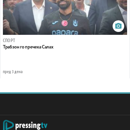
СПОРТ
Трабзон го пречека Салах
пред 3 дена