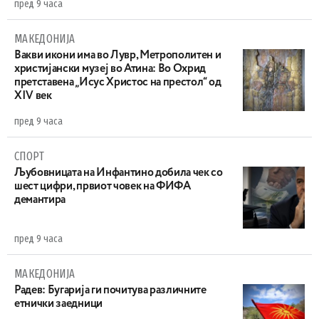
пред 9 часа
МАКЕДОНИЈА
Вакви икони има во Лувр, Метрополитен и
христијански музеј во Атина: Во Охрид
претставена „Исус Христос на престол“ од
XIV век
пред 9 часа
СПОРТ
Љубовницата на Инфантино добила чек со
шест цифри, првиот човек на ФИФА
демантира
пред 9 часа
МАКЕДОНИЈА
Радев: Бугарија ги почитува различните
етнички заедници