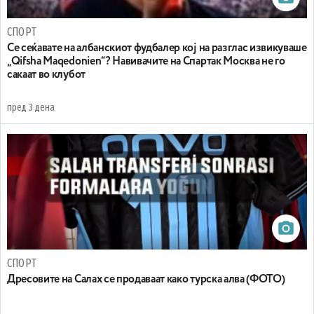
СПОРТ
Се сеќавате на албанскиот фудбалер кој на разглас извикуваше
„Qifsha Maqedonien“? Навивачите на Спартак Москва не го
сакаат во клубот
пред 3 дена
СПОРТ
Дресовите на Салах се продаваат како турска алва (ФОТО)