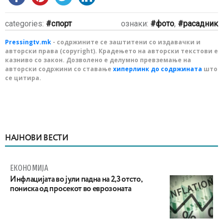
categories:
спорт
ознаки:
фото
,
расадник
Pressingtv.mk
- содржините се заштитени со издавачки и
авторски права (copyright). Крадењето на авторски текстови е
казниво со закон. Дозволено е делумно превземање на
авторски содржини со ставање
хиперлинк до содржината
што
се цитира.
НАЈНОВИ ВЕСТИ
ЕКОНОМИЈА
Инфлацијата во јули падна на 2,3 отсто,
пониска од просекот во еврозоната