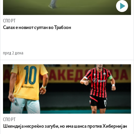
СПОРТ
Салах е новиот султан во Трабзон
пред 2 дена
СПОРТ
Шкендија несреќно загуби, но има шанса против Хибернијан