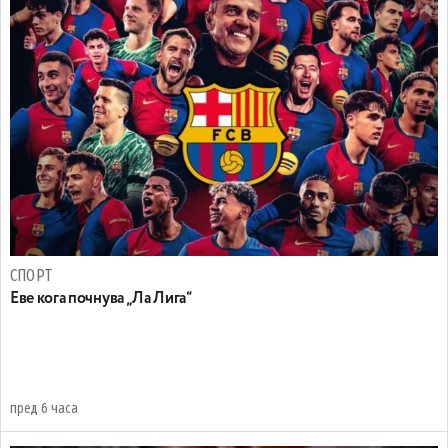
СПОРТ
Еве кога почнува „Ла Лига“
пред 6 часа