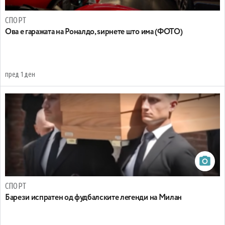
СПОРТ
Ова е гаражата на Роналдо, ѕирнете што има (ФОТО)
пред 1 ден
СПОРТ
Барези испратен од фудбалските легенди на Милан