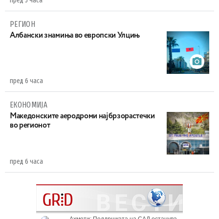
пред 5 часа
РЕГИОН
Aлбански знамиња во европски Улцињ
пред 6 часа
ЕКОНОМИЈА
Maкедонските аеродроми најбрзорастечки
во регионот
пред 6 часа