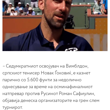
– Седумкратниот освојувач на Вимблдон,
српскиот тенисер Новак Ѓоковиќ, е казнет
парично со 5.600 фунти за недолично
однесување за време на осминафиналниот
натпревар против Русинот Роман Сафиулин,
објавија денеска организаторите на грен слем
турнирот.