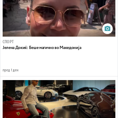
СПОРТ
Јелена Докиќ: Беше магично во Македонија
пред 1 ден