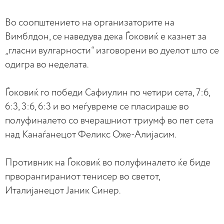
Во соопштението на организаторите на
Вимблдон, се наведува дека Ѓоковиќ е казнет за
„гласни вулгарности“ изговорени во дуелот што се
одигра во неделата.
Ѓоковиќ го победи Сафиулин по четири сета, 7:6,
6:3, 3:6, 6:3 и во меѓувреме се пласираше во
полуфиналето со вчерашниот триумф во пет сета
над Канаѓанецот Феликс Оже-Алијасим.
Противник на Ѓоковиќ во полуфиналето ќе биде
прворангираниот тенисер во светот,
Италијанецот Јаник Синер.