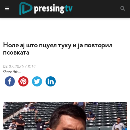
Ноле ај што пцуел туку и ја повторил
псовката
09.07.2026 / 8:14
Share this...