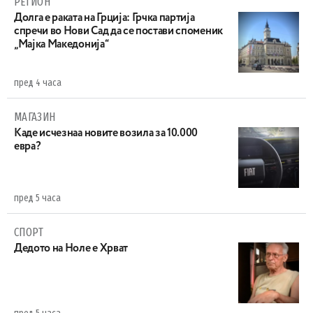
РЕГИОН
Долга е раката на Грција: Грчка партија
спречи во Нови Сад да се постави споменик
„Мајка Македонија“
пред 4 часа
МАГАЗИН
Каде исчезнаа новите возила за 10.000
евра?
пред 5 часа
СПОРТ
Дедото на Ноле е Хрват