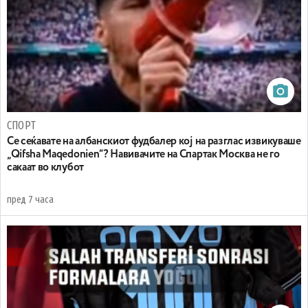
СПОРТ
Се сеќавате на албанскиот фудбалер кој на разглас извикуваше
„Qifsha Maqedonien“? Навивачите на Спартак Москва не го
сакаат во клубот
пред 7 часа