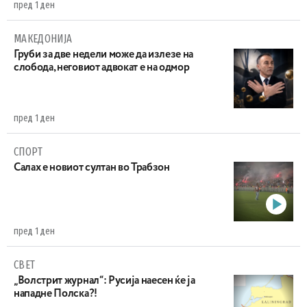
пред 1 ден
МАКЕДОНИЈА
Груби за две недели може да излезе на
слобода, неговиот адвокат е на одмор
пред 1 ден
СПОРТ
Салах е новиот султан во Трабзон
пред 1 ден
СВЕТ
„Волстрит журнал“: Русија наесен ќе ја
нападне Полска?!