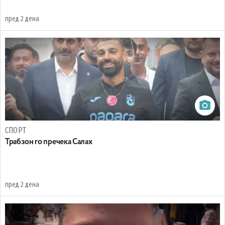
пред 2 дена
СПОРТ
Трабзон го пречека Салах
пред 2 дена