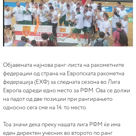
Објавената најнова ранг-листа на ракометните
федерации од страна на Европската ракометна
федерација (ЕХФ) за следната сезона во Лига
Европа одреди едно место за РФМ. Ова се должи
на падот од две позиции при рангирањето
односно сега сме на 14. то место.
Тоа значи дека преку нашата лига РФМ ќе има
еден директен учесник во второто по ранг