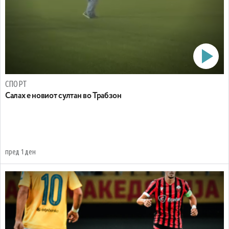
СПОРТ
Салах е новиот султан во Трабзон
пред 1 ден