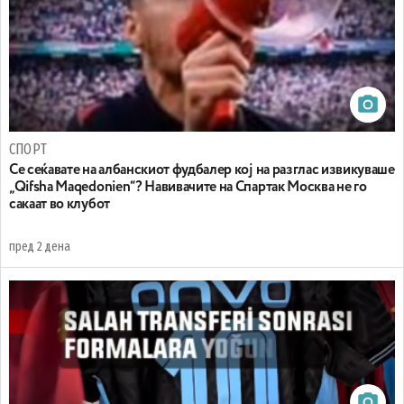
СПОРТ
Се сеќавате на албанскиот фудбалер кој на разглас извикуваше
„Qifsha Maqedonien“? Навивачите на Спартак Москва не го
сакаат во клубот
пред 2 дена