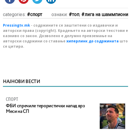
categories:
спорт
ознаки:
топ
,
лига на шаммпиони
Pressingtv.mk
- содржините се заштитени со издавачки и
авторски права (copyright). Крадењето на авторски текстови е
казниво со закон. Дозволено е делумно превземање на
авторски содржини со ставање
хиперлинк до содржината
што
се цитира.
НАЈНОВИ ВЕСТИ
СПОРТ
ФБИ спречиле терористички напад врз
Меси на СП