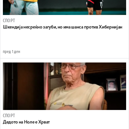
СПОРТ
Шкендија несреќно загуби, но има шанса против Хибернијан
пред 1 ден
СПОРТ
Дедото на Ноле е Хрват