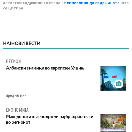
авторски содржини со ставање
хиперлинк до содржината
што
се цитира.
НАЈНОВИ ВЕСТИ
РЕГИОН
Aлбански знамиња во европски Улцињ
пред 46 мин.
ЕКОНОМИЈА
Maкедонските аеродроми најбрзорастечки
во регионот