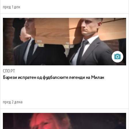
пред 1 ден
СПОРТ
Барези испратен од фудбалските легенди на Милан
пред 2 дена