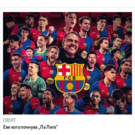
СПОРТ
Еве кога почнува „Ла Лига“