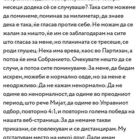
месеци додека сè се случуваше? Така сите можеме
да поминеме, поминав за милиметар, да знаев
дека е така, ќе гласав против себе. Не можам да се
жалам за ништо, ќе им се заблагодарам на сите
што гласаа за мене, но планината се тресеше, се
роди глушец. Нека има врева, хаос во Партизан, а
потоа ќе има Собранието. Очекувате нешто да се
случи, а потоа сите поминуваме. За мене, да бидам
искрен, можеби е нормално овде, но за мене е
неодржливо. Да не кажам ненормално. Да не
одиме во ненормалност, да одиме во преодниот
период, што рече Мијат, да одиме во Управниот
одбор, повторно 4:1, и повторно голема победа на
нашата веб-страница. За да немаме такви
приказни, се повлекувам и се дистанцирам. Му
отстапувам место на некој друг. Дали имам