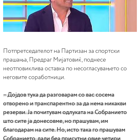
Потпретседателот на Партизан за спортски
прашања, Предраг Мијатовиќ, поднесе
неотповиклива оставка по несогласувањето со
неговите соработници.
– Дојдов тука да разговарам со вас сосема
отворено и транспарентно за да нема никакви
резерви. Ја почитувам одлуката на Собранието
што сите ја донесовме, но прашувам, им
благодарам на сите. Но, исто така го прашувам
Собранието, дали беа присутни овие четири