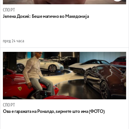
СПОРТ
Јелена Докиќ: Беше магично во Македонија
пред 24 часа
СПОРТ
Ова е гаражата на Роналдо, ѕирнете што има (ФОТО)