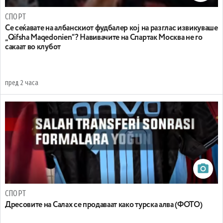
СПОРТ
Се сеќавате на албанскиот фудбалер кој на разглас извикуваше
„Qifsha Maqedonien“? Навивачите на Спартак Москва не го
сакаат во клубот
пред 2 часа
СПОРТ
Дресовите на Салах се продаваат како турска алва (ФОТО)