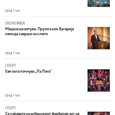
пред 1 час
ЕКОНОМИЈА
Mицкоски ветува: Пругата кон Бугарија
нема да заврши на слепо
пред 1 час
СПОРТ
Еве кога почнува „Ла Лига“
пред 1 час
СПОРТ
Се сеќавате на албанскиот фудбалер кој на