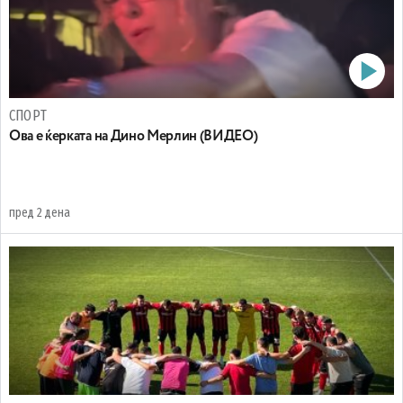
СПОРТ
Oва е ќерката на Дино Мерлин (ВИДЕО)
пред 2 дена