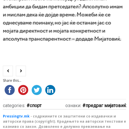
амбиции да бидам претседател? Апсолутно имам
и мислам дека ќе дојде време. Можеби ќе се
однесуваме поинаку, но јас ќе останам јас со
мојата директност и мојата конкретност и
апсолутна транспарентност – додаде Мијатовиќ.
Share this...
categories:
спорт
ознаки:
предраг мијатовиќ
Pressingtv.mk
- содржините се заштитени со издавачки и
авторски права (copyright). Крадењето на авторски текстови е
казниво со закон. Дозволено е делумно превземање на