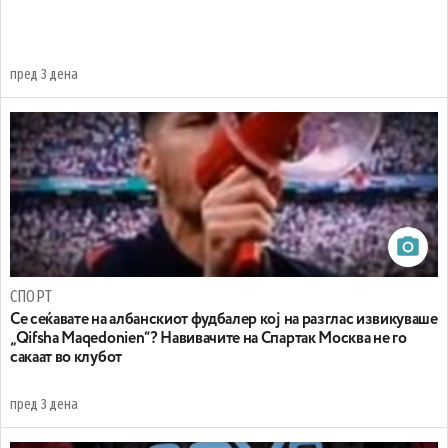
пред 3 дена
СПОРТ
Се сеќавате на албанскиот фудбалер кој на разглас извикуваше
„Qifsha Maqedonien“? Навивачите на Спартак Москва не го
сакаат во клубот
пред 3 дена