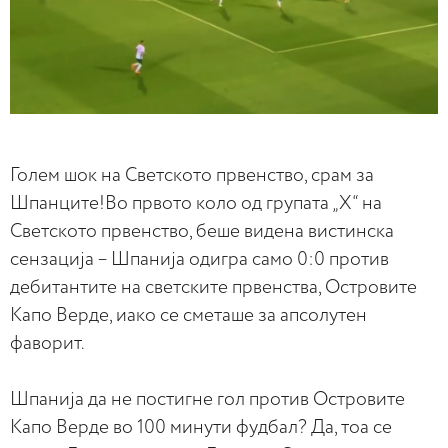
Голем шок на Светското првенство, срам за
Шпанците!Во првото коло од групата „Х“ на
Светското првенство, беше видена вистинска
сензација – Шпанија одигра само 0:0 против
дебитантите на светските првенства, Островите
Капо Верде, иако се сметаше за апсолутен
фаворит.
Шпанија да не постигне гол против Островите
Капо Верде во 100 минути фудбал? Да, тоа се