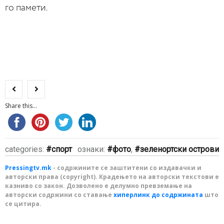
го памети.
Share this...
categories:
спорт
ознаки:
фото
,
зеленортски острови
Pressingtv.mk
- содржините се заштитени со издавачки и
авторски права (copyright). Крадењето на авторски текстови е
казниво со закон. Дозволено е делумно превземање на
авторски содржини со ставање
хиперлинк до содржината
што
се цитира.