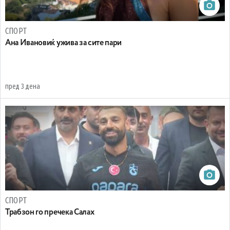
СПОРТ
Ана Ивановиќ ужива за сите пари
пред 3 дена
СПОРТ
Трабзон го пречека Салах