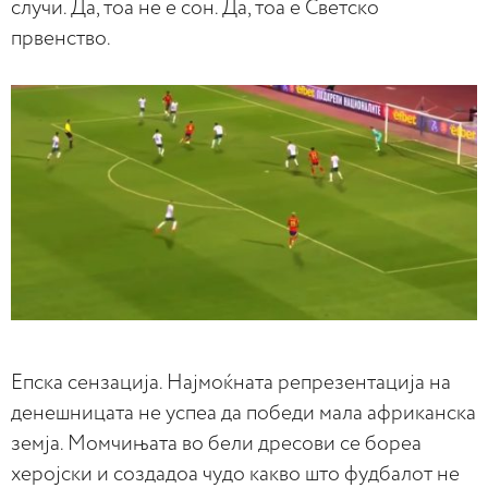
случи. Да, тоа не е сон. Да, тоа е Светско
првенство.
Епска сензација. Најмоќната репрезентација на
денешницата не успеа да победи мала африканска
земја. Момчињата во бели дресови се бореа
херојски и создадоа чудо какво што фудбалот не