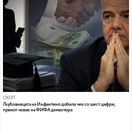
СПОРТ
Љубовницата на Инфантино добила чек со шест цифри,
првиот човек на ФИФА демантира