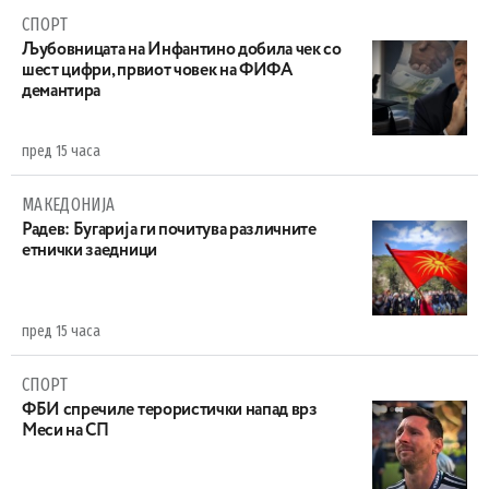
СПОРТ
Љубовницата на Инфантино добила чек со
шест цифри, првиот човек на ФИФА
демантира
пред 15 часа
МАКЕДОНИЈА
Радев: Бугарија ги почитува различните
етнички заедници
пред 15 часа
СПОРТ
ФБИ спречиле терористички напад врз
Меси на СП