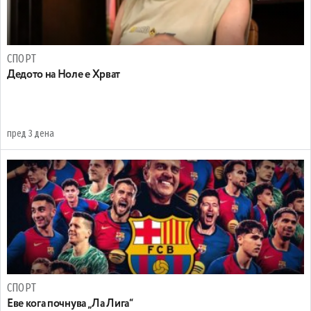
СПОРТ
Дедото на Ноле е Хрват
пред 3 дена
СПОРТ
Еве кога почнува „Ла Лига“