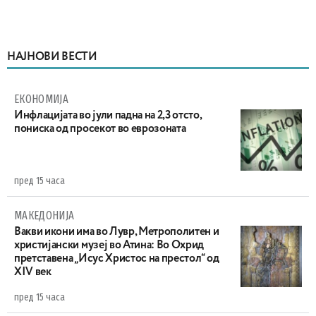
НАЈНОВИ ВЕСТИ
ЕКОНОМИЈА
Инфлацијата во јули падна на 2,3 отсто,
пониска од просекот во еврозоната
пред 15 часа
МАКЕДОНИЈА
Вакви икони има во Лувр, Метрополитен и
христијански музеј во Атина: Во Охрид
претставена „Исус Христос на престол“ од
XIV век
пред 15 часа