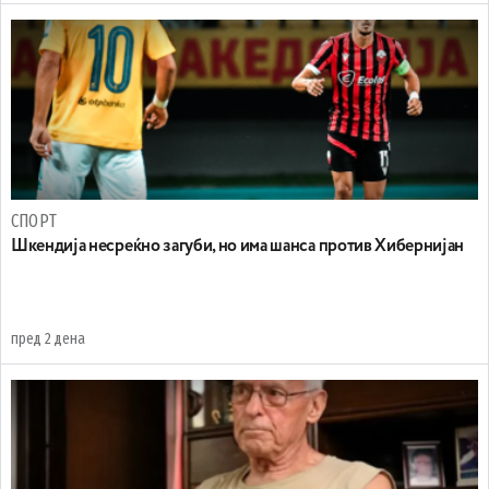
СПОРТ
Шкендија несреќно загуби, но има шанса против Хибернијан
пред 2 дена