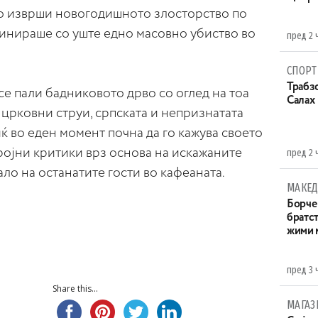
о изврши новогодишното злосторство по
минираше со уште едно масовно убиство во
пред 2 
СПОРТ
Трабзо
се пали бадниковото дрво со оглед на тоа
Салах
 црковни струи, српската и непризнатата
 во еден момент почна да го кажува своето
ојни критики врз основа на искажаните
пред 2 
ало на останатите гости во кафеаната.
МАКЕД
Борче 
братст
жими 
пред 3 
Share this...
МАГАЗ