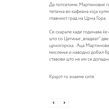
Да потсетиме, Мартиновиќ г
тепачка во кафеана која кул
главниот град на Црна Гора.
Се скарале каде годинава ќе 
што со Цетиње „владеат“ две
црногорска.. Аца Мартиновиќ
мислење и наводно добил бр
ставови што не им се допадн
Крајот го знаеме сите.