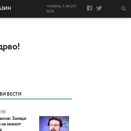
четврток, 6 август
АЗИН
2026
дрво!
ВИ ВЕСТИ
МНИ
анов: Заевци
 на новиот
с