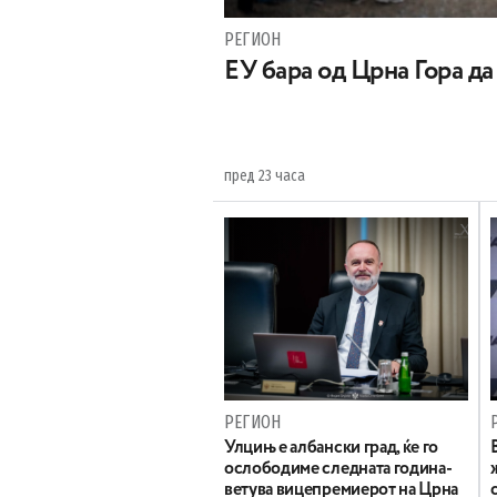
РЕГИОН
EУ бара од Црна Гора д
пред 23 часа
РЕГИОН
Улцињ е албански град, ќе го
ослободиме следната година-
ветува вицепремиерот на Црна