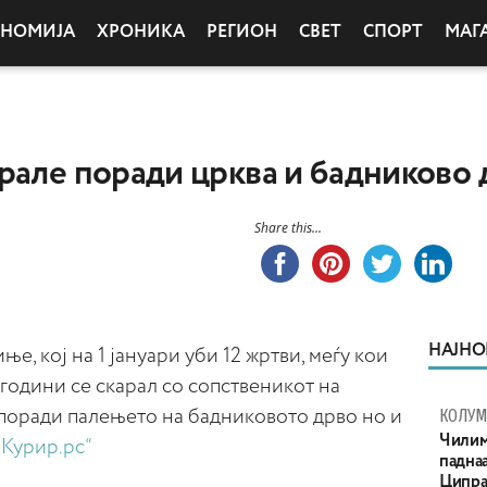
ОНОМИЈА
ХРОНИКА
РЕГИОН
СВЕТ
СПОРТ
МАГ
рале поради црква и бадниково 
Share this...
НАЈНО
е, кој на 1 јануари уби 12 жртви, меѓу кои
4 години се скарал со сопственикот на
КОЛУ
 поради палењето на бадниковото дрво но и
Чилим
„Курир.рс“
паднаа
Ципра