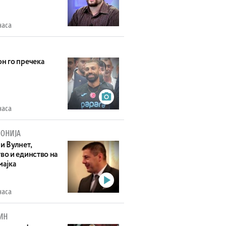
часа
н го пречека
часа
ОНИЈА
и Вулнет,
во и единство на
мајка
часа
ИН