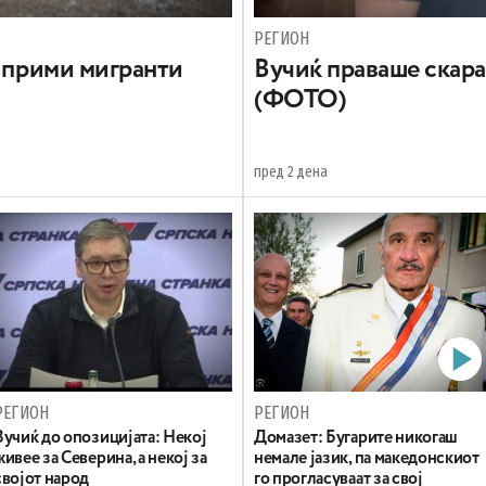
РЕГИОН
а прими мигранти
Вучиќ праваше скара 
(ФОТО)
пред 2 дена
РЕГИОН
РЕГИОН
Вучиќ до опозицијата: Некој
Домазет: Бугарите никогаш
живее за Северина, а некој за
немале јазик, па македонскиот
својот народ
го прогласуваат за свој