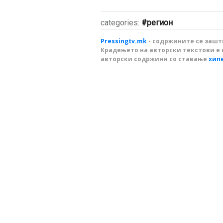
categories:
регион
Pressingtv.mk
- содржините се зашти
Крадењето на авторски текстови е 
авторски содржини со ставање
хип