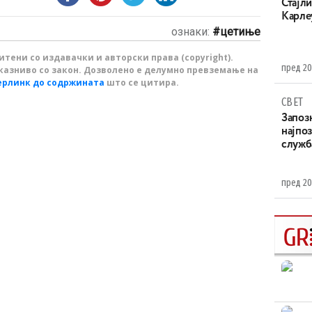
Стајли
Карле
ознаки:
цетиње
тени со издавачки и авторски права (copyright).
пред 20
казниво со закон. Дозволено е делумно превземање на
ерлинк до содржината
што се цитира.
СВЕТ
Запоз
најпоз
служба
пред 20