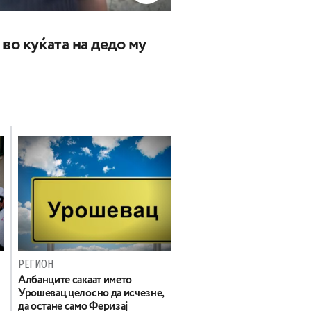
во куќата на дедо му
РЕГИОН
Aлбанците сакаат името
Урошевац целосно да исчезне,
да остане само Феризај