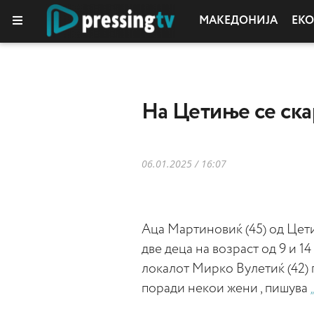
МАКЕДОНИЈА
ЕК
КОЛУМНИ
На Цетиње се ска
06.01.2025 / 16:07
Аца Мартиновиќ (45) од Цетињ
две деца на возраст од 9 и 1
локалот Мирко Вулетиќ (42)
поради некои жени , пишува