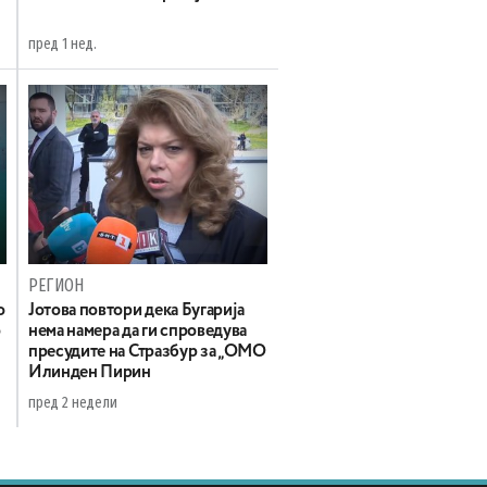
пред 1 нед.
РЕГИОН
о
Јотова повтори дека Бугарија
о
нема намера да ги спроведува
пресудите на Стразбур за „ОМО
Илинден Пирин
пред 2 недели