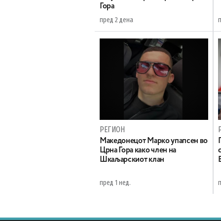
Гора
пред 2 дена
РЕГИОН
Maкедонецот Марко упапсен во
Црна Гора како член на
Шкаљарскиот клан
пред 1 нед.