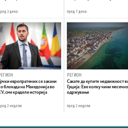
пред 3 дена
пред 7 дена
РЕГИОН
РЕГИОН
Грчки европратеник се закани
Сакате да купите недвижност в
со блокада на Македонија во
Грција: Еве колку чини месечн
ЕУ, сме краделе историја
одржување
пред 2 недели
пред 2 недели