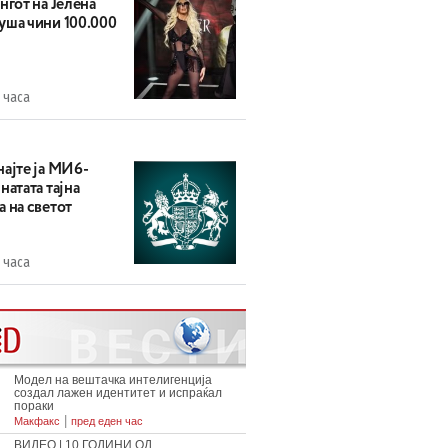
нгот на Јелена
уша чини 100.000
 часа
најте ја МИ6-
натата тајна
 на светот
 часа