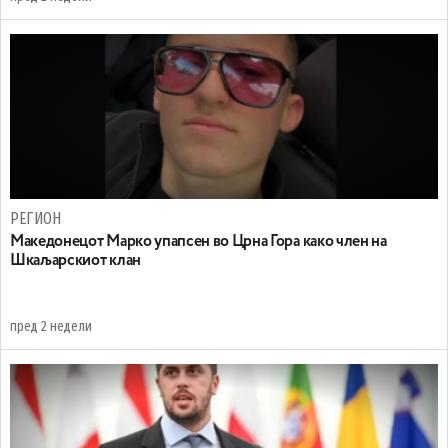
РЕГИОН
Maкедонецот Марко упапсен во Црна Гора како член на
Шкаљарскиот клан
пред 2 недели