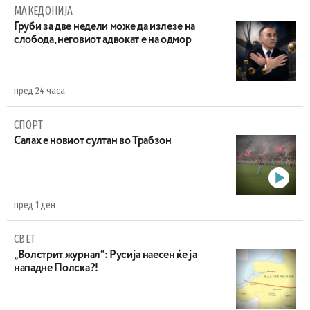
МАКЕДОНИЈА
Груби за две недели може да излезе на
слобода, неговиот адвокат е на одмор
пред 24 часа
СПОРТ
Салах е новиот султан во Трабзон
пред 1 ден
СВЕТ
„Волстрит журнал“: Русија наесен ќе ја
нападне Полска?!