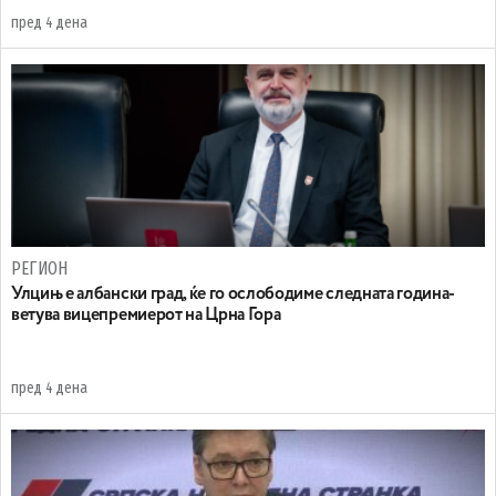
пред 4 дена
РЕГИОН
Улцињ е албански град, ќе го ослободиме следната година-
ветува вицепремиерот на Црна Гора
пред 4 дена