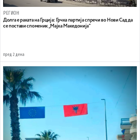
РЕГИОН
Долга е раката на Грција: Грчка партија спречи во Нови Сад да
се постави споменик „Мајка Македонија“
пред 2 дена