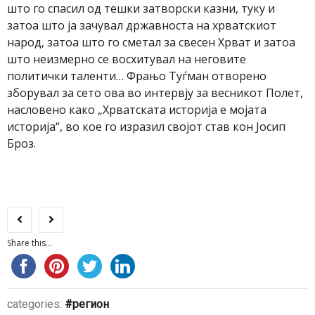
што го спасил од тешки затворски казни, туку и
затоа што ја зачувал државноста на хрватскиот
народ, затоа што го сметал за свесен Хрват и затоа
што неизмерно се восхитувал на неговите
политички таленти… Фрањо Туѓман отворено
зборувал за сето ова во интервју за весникот Полет,
насловено како „Хрватската историја е мојата
историја“, во кое го изразил својот став кон Јосип
Броз.
Share this...
categories:
регион