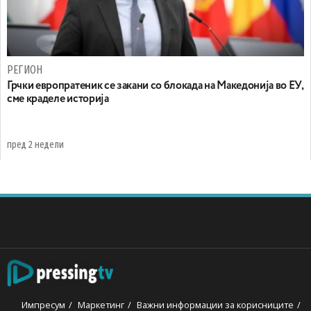
РЕГИОН
Грчки европратеник се закани со блокада на Македонија во ЕУ,
сме краделе историја
пред 2 недели
Импресум
Маркетинг
Важни информации за корисниците