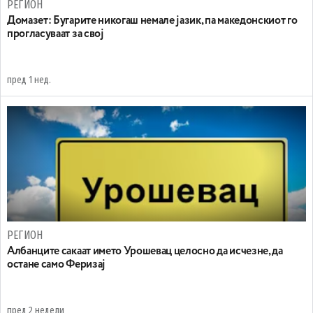
РЕГИОН
Домазет: Бугарите никогаш немале јазик, па македонскиот го
прогласуваат за свој
пред 1 нед.
РЕГИОН
Aлбанците сакаат името Урошевац целосно да исчезне, да
остане само Феризај
пред 2 недели