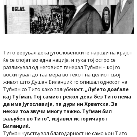
Тито верувал дека југословенските народи на крајот
ќе се спојат во една нација, и тука тој остро се
разликувал од неговиот генерал Туѓман – кој го
восхитувал до таа мера во текот на целиот свој
живот што Душан Биланџиќ го опишал односот на
Туѓман со Тито како заљубеност.
„Луѓето доаѓале
кај Туѓман. Тој самиот рекол дека без Тито нема
да има Југославија, па дури ни Хрватска. За
некои тоа звучи многу тажно. Туѓман бил
заљубен во Тито“, изјавил историчарот
Биланџиќ.
Туѓман чувствувал благодарност не само кон Тито