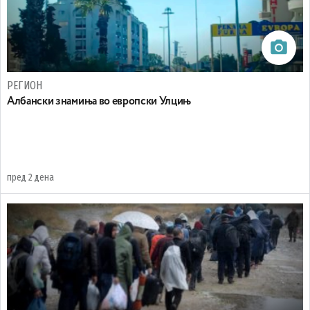
РЕГИОН
Aлбански знамиња во европски Улцињ
пред 2 дена