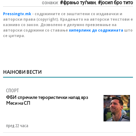
ознаки:
фрањо туѓман
,
јосип бро тито
Pressingtv.mk
- содржините се заштитени со издавачки и
авторски права (copyright). Крадењето на авторски текстови е
казниво со закон. Дозволено е делумно превземање на
авторски содржини со ставање
хиперлинк до содржината
што
се цитира.
НАЈНОВИ ВЕСТИ
СПОРТ
ФБИ спречиле терористички напад врз
Меси на СП
пред 22 часа