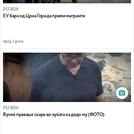
РЕГИОН
EУ бара од Црна Гора да прими мигранти
пред 3 дена
РЕГИОН
Вучиќ праваше скара во куќата на дедо му (ФОТО)