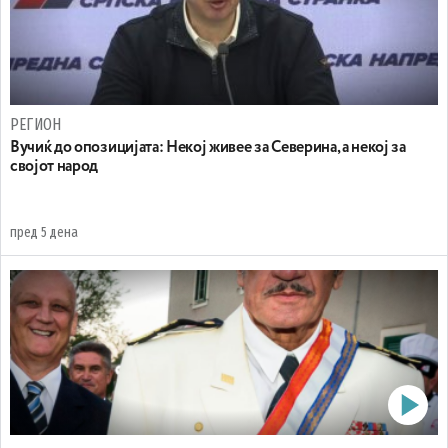
РЕГИОН
Вучиќ до опозицијата: Некој живее за Северина, а некој за
својот народ
пред 5 дена