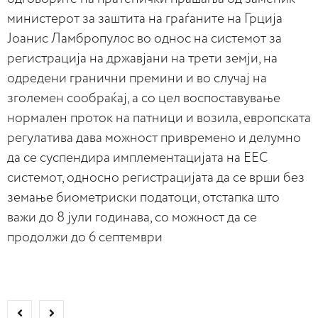
министерот за заштита на граѓаните на Грција
Јоанис Ламбропулос во однос на системот за
регистрација на државјани на трети земји, на
одредени гранични премини и во случај на
зголемен сообраќај, а со цел воспоставување
нормален проток на патници и возила, европската
регулатива дава можност привремено и делумно
да се суспендира имплементацијата на ЕЕС
системот, односно регистрацијата да се врши без
земање биометриски податоци, отстапка што
важи до 8 јули годинава, со можност да се
продолжи до 6 септември