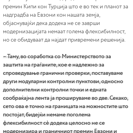
премин Кипи кон Турција што е во тек и планот за
надградба на Евзони кон нашата земја,
објаснувајќи дека додека не се заврши
модернизацијата немаат голема флексибилност,
но се обидуваат да најдат привремени решенија.
– Таму, во соработка со Министерството за
заштита на граѓаните, кое е надлежно за
спроведување гранични проверки, поставуваме
други модуларни контролни пунктови, односно
дополнителни контролни точки и едната
сообраќајна лента ја прошируваме во две. Секако,
сето ова е точно на границата на можностите што
постојат, бидејќи немаме поголема
флексибилност сè додека целосно не се
модернизира и граничниот премин Евзони и