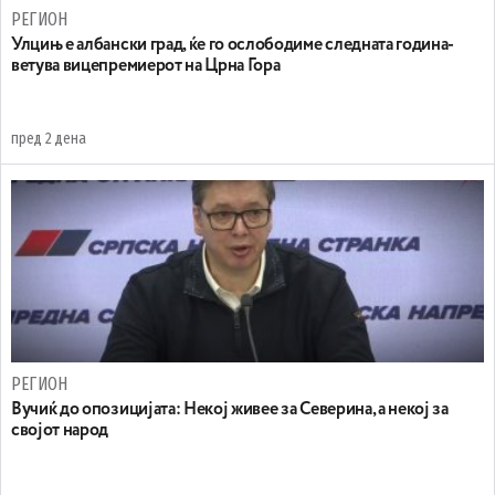
РЕГИОН
Улцињ е албански град, ќе го ослободиме следната година-
ветува вицепремиерот на Црна Гора
пред 2 дена
РЕГИОН
Вучиќ до опозицијата: Некој живее за Северина, а некој за
својот народ