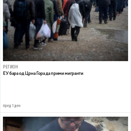
РЕГИОН
EУ бара од Црна Гора да прими мигранти
пред 1 ден