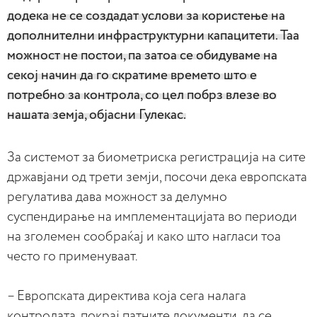
додека не се создадат услови за користење на
дополнителни инфраструктурни капацитети. Таа
можност не постои, па затоа се обидуваме на
секој начин да го скратиме времето што е
потребно за контрола, со цел побрз влезе во
нашата земја, објасни Гулекас.
За системот за биометриска регистрација на сите
државјани од трети земји, посочи дека европската
регулатива дава можност за делумно
суспендирање на имплементацијата во периоди
на зголемен сообраќај и како што нагласи тоа
често го применуваат.
– Европската директива која сега налага
контролата, покрај патните документи, да се