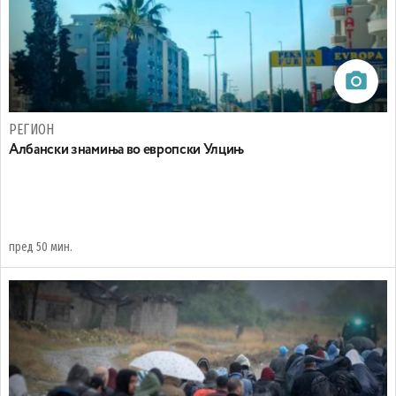
РЕГИОН
Aлбански знамиња во европски Улцињ
пред 50 мин.