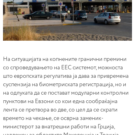
На ситуацијата на копнените гранични премини
со спроведувањето на ЕЕС системот, можноста
што европската регулатива ја дава за привремена
суспензија на биометриската регистрација, но и
на одлуката да се постават модуларни контролни
пунктови на Евзони со кои една сообраќајна
лента се претвора во две, со цел да се скрати
времето на чекање, се осврна заменик-
министерот за внатрешни работи на Грција,