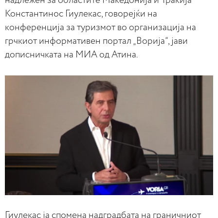
надлежен за областите Македонија и Тракија
Константинос Гиулекас, говорејќи на
конференција за туризмот во организација на
грчкиот информативен портал „Ворија“, јави
дописничката на МИА од Атина.
Гиулекас ја спомена надградбата на граничниот