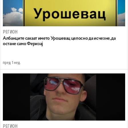
РЕГИОН
Aлбанците сакаат името Урошевац целосно да исчезне, да
остане само Феризај
пред 1 нед.
РЕГИОН