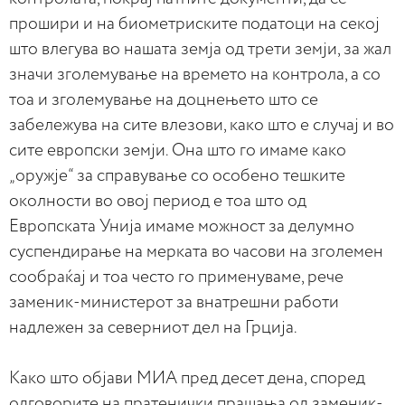
прошири и на биометриските податоци на секој
што влегува во нашата земја од трети земји, за жал
значи зголемување на времето на контрола, а со
тоа и зголемување на доцнењето што се
забележува на сите влезови, како што е случај и во
сите европски земји. Она што го имаме како
„оружје“ за справување со особено тешките
околности во овој период е тоа што од
Европската Унија имаме можност за делумно
суспендирање на мерката во часови на зголемен
сообраќај и тоа често го применуваме, рече
заменик-министерот за внатрешни работи
надлежен за северниот дел на Грција.
Како што објави МИА пред десет дена, според
одговорите на пратенички прашања од заменик-