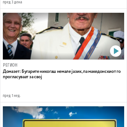
пред 3 дена
РЕГИОН
Домазет: Бугарите никогаш немале јазик, па македонскиот го
прогласуваат за свој
пред 1 нед.