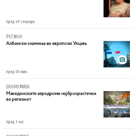
пред 49 секунди
РЕГИОН
Aлбански знамиња во европски Улцињ
пред 50 мин.
ЕКОНОМИЈА
Maкедонските аеродроми најбрзорастечки
во регионот
пред 1 час