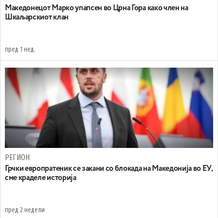
Maкедонецот Марко упапсен во Црна Гора како член на
Шкаљарскиот клан
пред 1 нед.
РЕГИОН
Грчки европратеник се закани со блокада на Македонија во ЕУ,
сме краделе историја
пред 2 недели