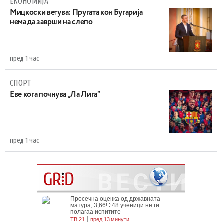
ЕКОНОМИЈА
Mицкоски ветува: Пругата кон Бугарија
нема да заврши на слепо
пред 1 час
СПОРТ
Еве кога почнува „Ла Лига“
пред 1 час