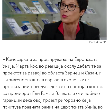
Printskrin N1
– Комесарката за проширување на Европската
Унија, Марта Кос, во реакција околу дебатите за
проектот за развој во областа Зврнец и Сазан, и
загриженоста што ја изразија еколошките
организации, наведува дека е во постојан контакт
со премиерот Еди Рама и Владата и оти добиле
гаранции дека овој проект ригорозно ќе ја
почитува правната рамка на Европската Унија, во