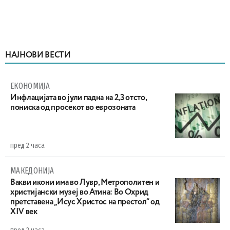
НАЈНОВИ ВЕСТИ
ЕКОНОМИЈА
Инфлацијата во јули падна на 2,3 отсто,
пониска од просекот во еврозоната
пред 2 часа
МАКЕДОНИЈА
Вакви икони има во Лувр, Метрополитен и
христијански музеј во Атина: Во Охрид
претставена „Исус Христос на престол“ од
XIV век