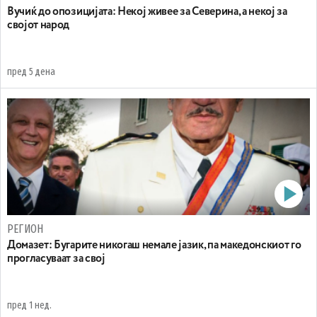
Вучиќ до опозицијата: Некој живее за Северина, а некој за
својот народ
пред 5 дена
РЕГИОН
Домазет: Бугарите никогаш немале јазик, па македонскиот го
прогласуваат за свој
пред 1 нед.