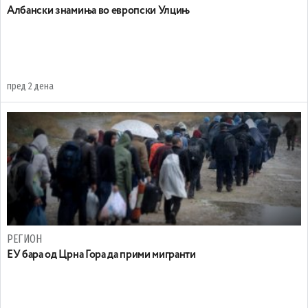
Aлбански знамиња во европски Улцињ
пред 2 дена
РЕГИОН
EУ бара од Црна Гора да прими мигранти