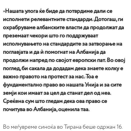
-Нашата улога ќе биде да потврдиме дали се
исполнети релевантните стандарди. Дотогаш, ги
охрабруваме албанските власти да продолжат да
преземаат чекори што го поддржуваат
исполнувањето на стандардите за затворање на
поглавјата и да ѝ помогнат на Албанија да
продолжи напред по својот европски пат. Во овој
поглед, би сакала да додадам дека знаете колку е
важно правото на протест за нас. Тоа е
фундаментално право во нашата Унија и за сите
земји кои имаат за цел да станат дел од неа.
Среќена сум што гледам дека ова право се
почитува во Албанија, оценила таа.
Во меѓувреме синоќа во Тирана беше одржан 16.