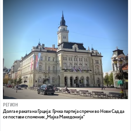
РЕГИОН
Долга е раката на Грција: Грчка партија спречи во Нови Сад да
се постави споменик „Мајка Македонија“