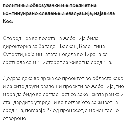
политички обврзувачки и е предмет на
континуирано следење и евалуација, изјавила
Кос.
Според неа во посета на Албанија била
директорка за Западен Балкан, Валентина
Суперти, која минатата недела во Тирана се
сретнала со министерот за животна средина.
Додава дека во врска со проектот во областа како
и за сите други развојни проекти во Албанија, тие
мора да биде во согласност со законската рамка и
стандардите утврдени во поглавјето за животна
средина, поглавје 27 од процесот, е моментално
отворено.