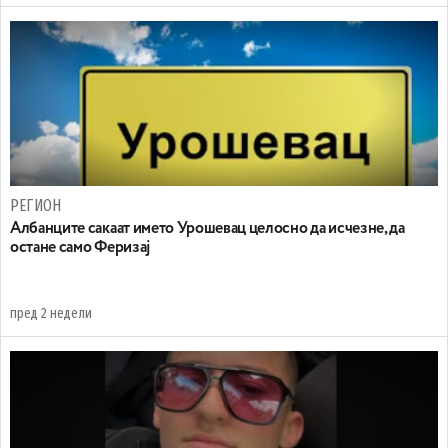
РЕГИОН
Aлбанците сакаат името Урошевац целосно да исчезне, да
остане само Феризај
пред 2 недели