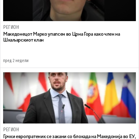
РЕГИОН
Maкедонецот Марко упапсен во Црна Гора како член на
Шкаљарскиот клан
пред 2 недели
РЕГИОН
Грчки европратеник се закани со блокада на Македонија во ЕУ,