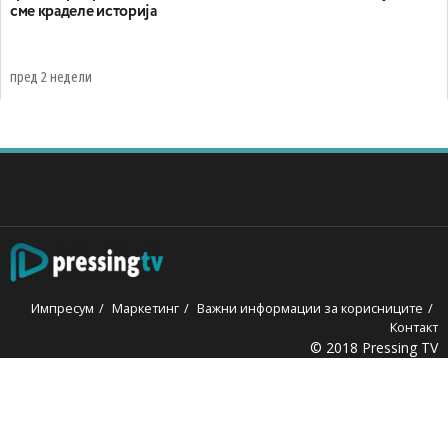
сме краделе историја
пред 2 недели
Импресум
Маркетинг
Важни информации за корисниците
Контакт
© 2018 Pressing TV
ara escort
Ankara escort
grandpashabet
jojobet
betmatik giri