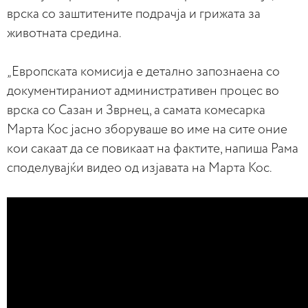
врска со заштитените подрачја и грижата за
животната средина.
„Европската комисија е детално запознаена со
документираниот административен процес во
врска со Сазан и Зврнец, а самата комесарка
Марта Кос јасно зборуваше во име на сите оние
кои сакаат да се повикаат на фактите, напиша Рама
споделувајќи видео од изјавата на Марта Кос.