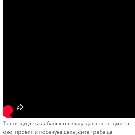
Таа тврди дека албанската влада дала гаранции за
овој проект, и порачува дека „сите треба да