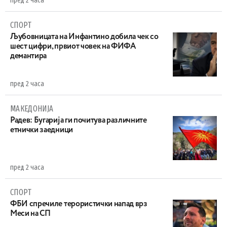
пред 2 часа
СПОРТ
Љубовницата на Инфантино добила чек со
шест цифри, првиот човек на ФИФА
демантира
пред 2 часа
МАКЕДОНИЈА
Радев: Бугарија ги почитува различните
етнички заедници
пред 2 часа
СПОРТ
ФБИ спречиле терористички напад врз
Меси на СП