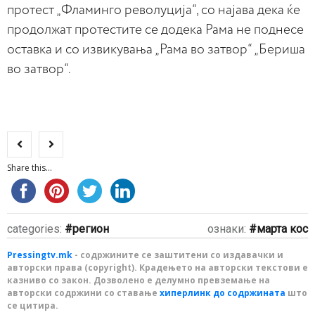
протест „Фламинго револуција“, со најава дека ќе
продолжат протестите се додека Рама не поднесе
оставка и со извикувања „Рама во затвор“ „Бериша
во затвор“.
Share this...
categories:
регион
ознаки:
марта кос
Pressingtv.mk
- содржините се заштитени со издавачки и
авторски права (copyright). Крадењето на авторски текстови е
казниво со закон. Дозволено е делумно превземање на
авторски содржини со ставање
хиперлинк до содржината
што
се цитира.