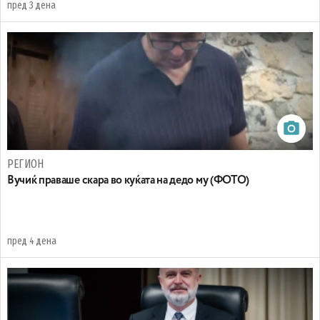
пред 3 дена
РЕГИОН
Вучиќ праваше скара во куќата на дедо му (ФОТО)
пред 4 дена