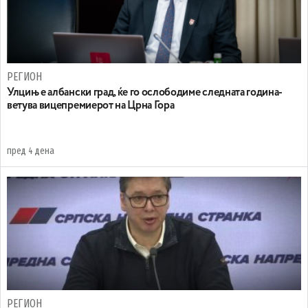
РЕГИОН
Улцињ е албански град, ќе го ослободиме следната година-
ветува вицепремиерот на Црна Гора
пред 4 дена
РЕГИОН