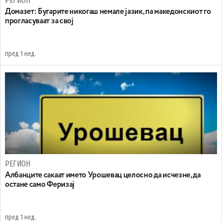
РЕГИОН
Домазет: Бугарите никогаш немале јазик, па македонскиот го
прогласуваат за свој
пред 1 нед.
РЕГИОН
Aлбанците сакаат името Урошевац целосно да исчезне, да
остане само Феризај
пред 1 нед.