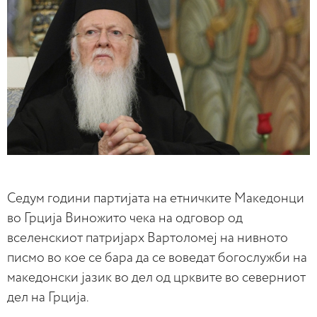
Седум години партијата на етничките Македонци
во Грција Виножито чека на одговор од
вселенскиот патријарх Вартоломеј на нивното
писмо во кое се бара да се воведат богослужби на
македонски јазик во дел од црквите во северниот
дел на Грција.