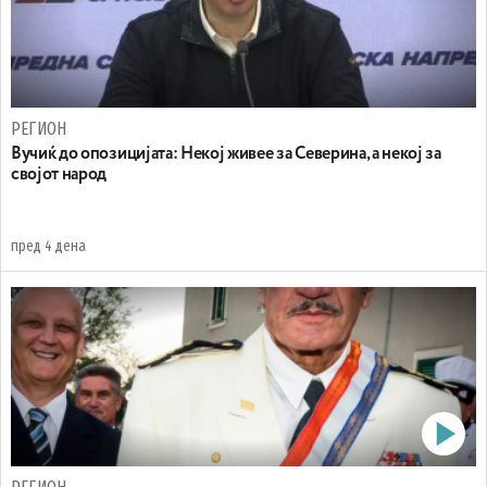
РЕГИОН
Вучиќ до опозицијата: Некој живее за Северина, а некој за
својот народ
пред 4 дена