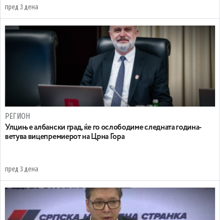
пред 3 дена
РЕГИОН
Улцињ е албански град, ќе го ослободиме следната година-
ветува вицепремиерот на Црна Гора
пред 3 дена