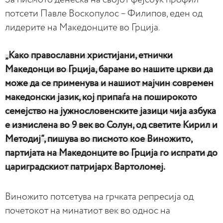
потсети Павле Воскопулос – Филипов, еден од
лидерите на Македонците во Грција.
„Како православни христијани, етнички
Македонци во Грција, бараме во нашите цркви да
може да се применува и нашиот мајчин современ
македонски јазик, кој припаѓа на поширокото
семејство на јужнословенските јазици чија азбука
е измислена во 9 век во Солун, од светите Кирил и
Методиј“, пишува во писмото кое Виножито,
партијата на Македонците во Грција го испрати до
цариградскиот патријарх Вартоломеј.
Виножито потсетува на грчката репресија од
почетокот на минатиот век во однос на