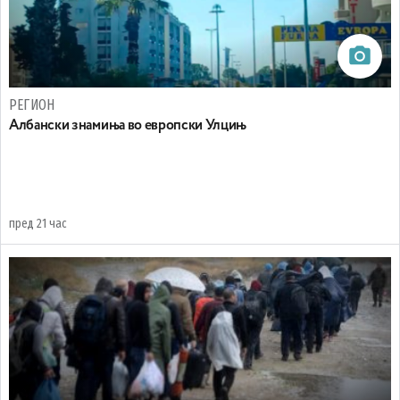
РЕГИОН
Aлбански знамиња во европски Улцињ
пред 21 час