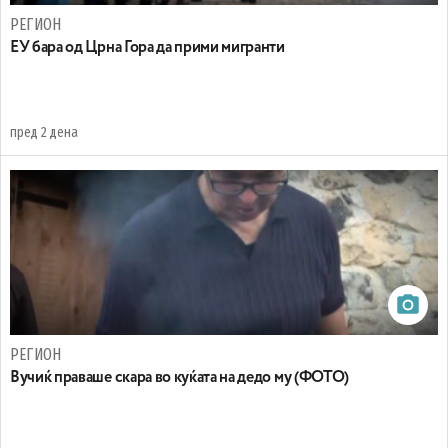
РЕГИОН
EУ бара од Црна Гора да прими мигранти
пред 2 дена
РЕГИОН
Вучиќ праваше скара во куќата на дедо му (ФОТО)