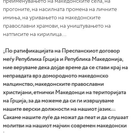
преименувањето на македонските села, на
прогоните, на насилната промена на личните
имиња, на уривањето на македонските
православни храмови, на уништувањето на
натписите на кирилица…
„По ратификацијата на Преспанскиот договор
меѓу Република Грција и Република Македонија,
ние веруваме дека дојде време да се стави крај на
неправдата врз домородното македонско
малцинство, македонските православни
христијани, етнички Македонци на територијата
на Грција, за да можеме да си ги извршуваме
нашите верски должности на нашиот јазик…
Сакаме нашите луѓе да можат да пеат и да слушаат
молитви на нашиот мајчин современ македонски