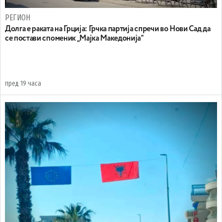
РЕГИОН
Долга е раката на Грција: Грчка партија спречи во Нови Сад да
се постави споменик „Мајка Македонија“
пред 19 часа