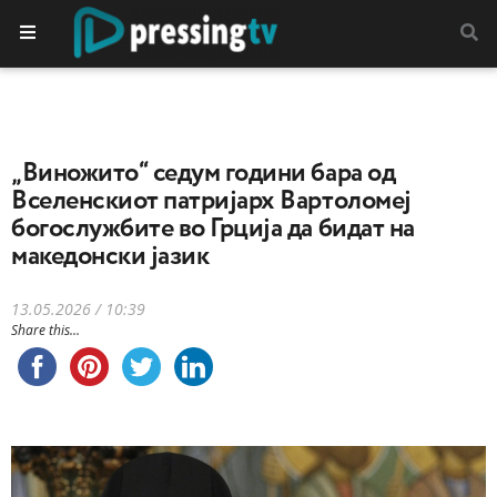
„Виножито“ седум години бара од
Вселенскиот патријарх Вартоломеј
богослужбите во Грција да бидат на
македонски јазик
13.05.2026 / 10:39
Share this...