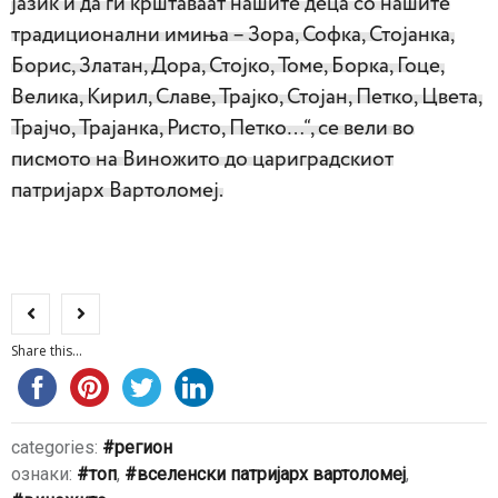
јазик и да ги крштаваат нашите деца со нашите
традиционални имиња – Зора, Софка, Стојанка,
Борис, Златан, Дора, Стојко, Томе, Борка, Гоце,
Велика, Кирил, Славе, Трајко, Стојан, Петко, Цвета,
Трајчо, Трајанка, Ристо, Петко…“, се вели во
писмото на Виножито до цариградскиот
патријарх Вартоломеј.
Share this...
categories:
регион
ознаки:
топ
,
вселенски патријарх вартоломеј
,