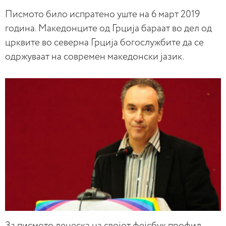
Писмото било испратено уште на 6 март 2019
година. Македонците од Грција бараат во дел од
црквите во северна Грција богослужбите да се
одржуваат на современ македонски јазик.
За писмото денеска на својот фејсбук профил