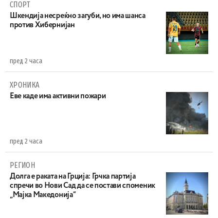
СПОРТ
Шкендија несреќно загуби, но има шанса
против Хибернијан
пред 2 часа
ХРОНИКА
Eве каде има активни пожари
пред 2 часа
РЕГИОН
Долга е раката на Грција: Грчка партија
спречи во Нови Сад да се постави споменик
„Мајка Македонија“