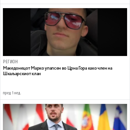
РЕГИОН
Maкедонецот Марко упапсен во Црна Гора како член на
Шкаљарскиот клан
пред 1 нед.