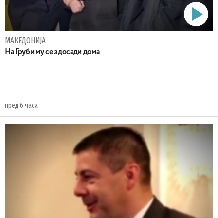
МАКЕДОНИЈА
На Груби му се здосади дома
пред 6 часа