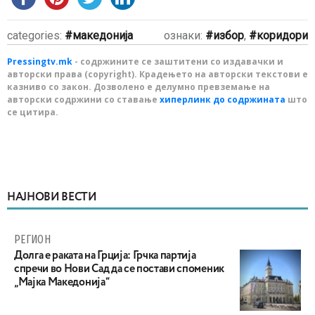
categories:
македонија
ознаки:
избор
,
коридори
Pressingtv.mk
- содржините се заштитени со издавачки и
авторски права (copyright). Крадењето на авторски текстови е
казниво со закон. Дозволено е делумно превземање на
авторски содржини со ставање
хиперлинк до содржината
што
се цитира.
НАЈНОВИ ВЕСТИ
РЕГИОН
Долга е раката на Грција: Грчка партија
спречи во Нови Сад да се постави споменик
„Мајка Македонија“