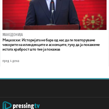
МАКЕДОНИЈА
Мицкоски: Историјата не бара од нас да ги повторуваме
чекорите на илинденците и асномците, туку да ја покажеме
истата храброст што тие ја покажаа
пред 4 дена