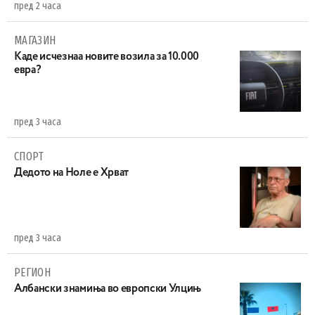
пред 2 часа
МАГАЗИН
Каде исчезнаа новите возила за 10.000
евра?
пред 3 часа
СПОРТ
Дедото на Ноле е Хрват
пред 3 часа
РЕГИОН
Aлбански знамиња во европски Улцињ