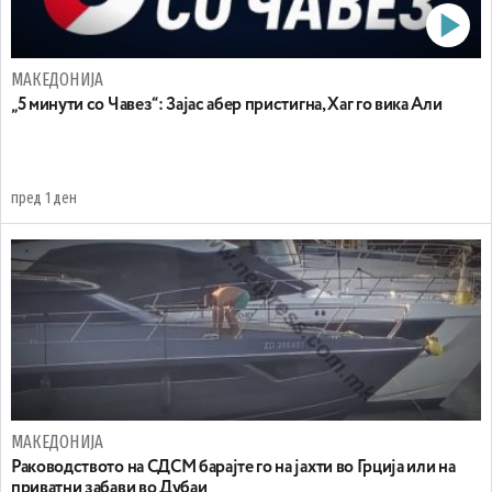
МАКЕДОНИЈА
„5 минути со Чавез“: Зајас абер пристигна, Хаг го вика Али
пред 1 ден
МАКЕДОНИЈА
Раководството на СДСМ барајте го на јахти во Грција или на
приватни забави во Дубаи