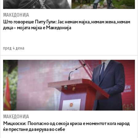
МАКЕДОНИЈА
Што говореше Питу Гули: Јас немам мајка, немам жена, немам
деца – мојата мајка е Македонија
пред 4 дена
МАКЕДОНИЈА
Мицкоски: Поопасно од секоја криза е моментот кога народ
ќе престане да верува во себе