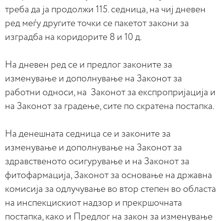
треба да ја продолжи 115. седница, на чиј дневен
ред меѓу другите точки се пакетот закони за
изградба на коридорите 8 и 10 д.
На дневен ред се и предлог законите за
изменување и дополнување на Законот за
работни односи, на Законот за експропријација и
на Законот за градење, сите по скратена постапка.
На денешната седница се и законите за
изменување и дополнување на Законот за
здравственото осигурување и на Законот за
фитофармација, Законот за основање на државна
комисија за одлучување во втор степен во областа
на инспекцискиот надзор и прекршочната
постапка, како и Предлог на закон за изменување