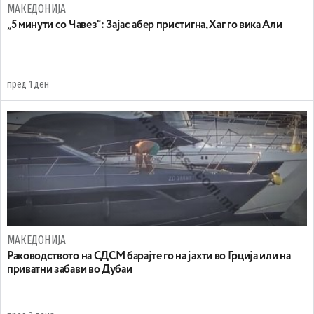
МАКЕДОНИЈА
„5 минути со Чавез“: Зајас абер пристигна, Хаг го вика Али
пред 1 ден
МАКЕДОНИЈА
Раководството на СДСМ барајте го на јахти во Грција или на
приватни забави во Дубаи