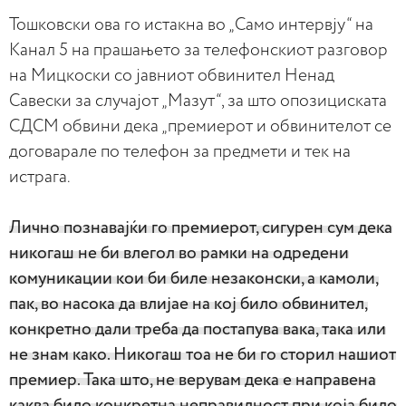
Тошковски ова го истакна во „Само интервју“ на
Канал 5 на прашањето за телефонскиот разговор
на Мицкоски со јавниот обвинител Ненад
Савески за случајот „Мазут“, за што опозициската
СДСМ обвини дека „премиерот и обвинителот се
договарале по телефон за предмети и тек на
истрага.
Лично познавајќи го премиерот, сигурен сум дека
никогаш не би влегол во рамки на одредени
комуникации кои би биле незаконски, а камоли,
пак, во насока да влијае на кој било обвинител,
конкретно дали треба да постапува вака, така или
не знам како. Никогаш тоа не би го сторил нашиот
премиер. Така што, не верувам дека е направена
каква било конкретна неправилност при која било