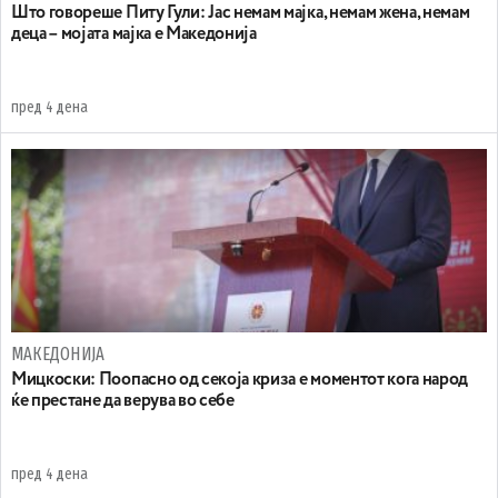
Што говореше Питу Гули: Јас немам мајка, немам жена, немам
деца – мојата мајка е Македонија
пред 4 дена
МАКЕДОНИЈА
Мицкоски: Поопасно од секоја криза е моментот кога народ
ќе престане да верува во себе
пред 4 дена