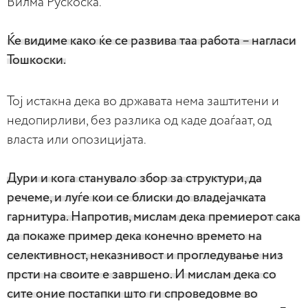
Вилма Рускоска.
Ќе видиме како ќе се развива таа работа – нагласи
Тошкоски.
Тој истакна дека во државата нема заштитени и
недопирливи, без разлика од каде доаѓаат, од
власта или опозицијата.
Дури и кога станувало збор за структури, да
речеме, и луѓе кои се блиски до владејачката
гарнитура. Напротив, мислам дека премиерот сака
да покаже пример дека конечно времето на
селективност, неказнивост и прогледување низ
прсти на своите е завршено. И мислам дека со
сите оние постапки што ги спроведовме во