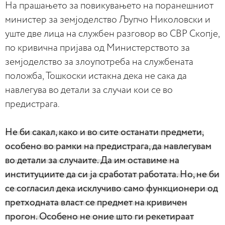
На прашањето за повикувањето на поранешниот
министер за земјоделство Љупчо Николовски и
уште две лица на службен разговор во СВР Скопје,
по кривична пријава од Министерството за
земјоделство за злоупотреба на службената
положба, Тошкоски истакна дека не сака да
навлегува во детали за случаи кои се во
предистрага.
Не би сакал, како и во сите останати предмети,
особено во рамки на предистрага, да навлегувам
во детали за случаите. Да им оставиме на
институциите да си ја сработат работата. Но, не би
се согласил дека исклучиво само функционери од
претходната власт се предмет на кривичен
прогон. Особено не оние што ги рекетираат