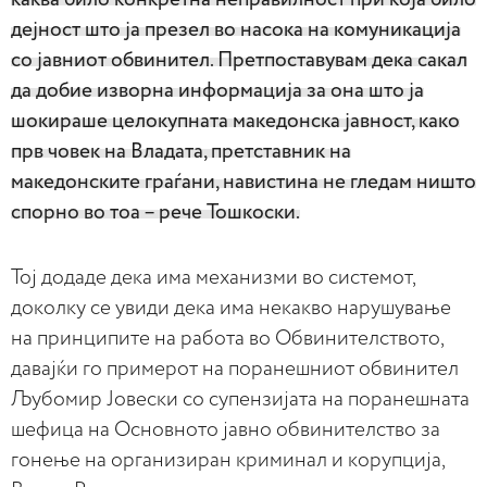
дејност што ја презел во насока на комуникација
со јавниот обвинител. Претпоставувам дека сакал
да добие изворна информација за она што ја
шокираше целокупната македонска јавност, како
прв човек на Владата, претставник на
македонските граѓани, навистина не гледам ништо
спорно во тоа – рече Тошкоски.
Тој додаде дека има механизми во системот,
доколку се увиди дека има некакво нарушување
на принципите на работа во Обвинителството,
давајќи го примерот на поранешниот обвинител
Љубомир Јовески со супензијата на поранешната
шефица на Основното јавно обвинителство за
гонење на организиран криминал и корупција,