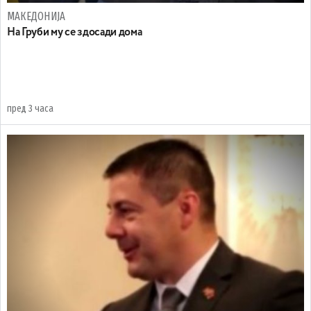
МАКЕДОНИЈА
На Груби му се здосади дома
пред 3 часа