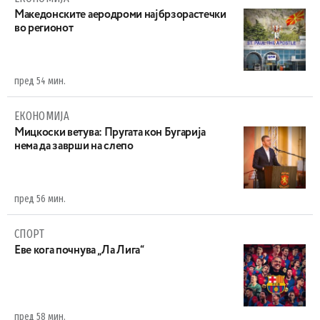
Maкедонските аеродроми најбрзорастечки
во регионот
пред 54 мин.
ЕКОНОМИЈА
Mицкоски ветува: Пругата кон Бугарија
нема да заврши на слепо
пред 56 мин.
СПОРТ
Еве кога почнува „Ла Лига“
пред 58 мин.