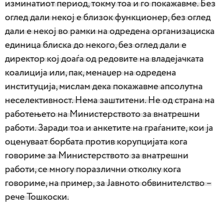
изминатиот период, токму тоа и го покажавме. Без
оглед дали некој е близок функционер, без оглед
дали е некој во рамки на одредена организациска
единица блиска до некого, без оглед дали е
директор кој доаѓа од редовите на владејачката
коалиција или, пак, менаџер на одредена
институција, мислам дека покажавме апсолутна
неселективност. Нема заштитени. Не од страна на
работењето на Министерството за внатрешни
работи. Заради тоа и анкетите на граѓаните, кои ја
оценуваат борбата против корупцијата кога
говориме за Министерството за внатрешни
работи, се многу поразлични отколку кога
говориме, на пример, за Јавното обвинителство –
рече Тошкоски.