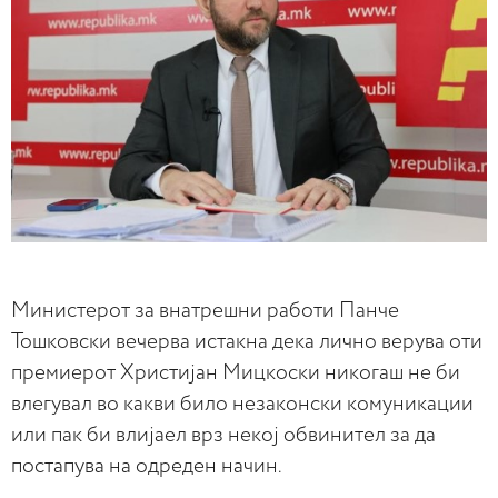
Министерот за внатрешни работи Панче
Тошковски вечерва истакна дека лично верува оти
премиерот Христијан Мицкоски никогаш не би
влегувал во какви било незаконски комуникации
или пак би влијаел врз некој обвинител за да
постапува на одреден начин.