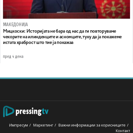
МАКЕДОНИЈА
Мицкоски: Историјата не бара од нас да ги повторуваме
чекорите на илинденците и асномците, туку да ја покажеме
истата храброст што тие ја покажаа
пред 4 дена
Импресум
Маркетинг
Важни информации за корисниците
Контакт