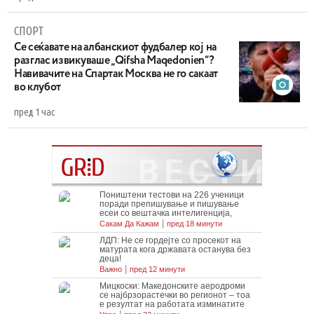
СПОРТ
Се сеќавате на албанскиот фудбалер кој на
разглас извикуваше „Qifsha Maqedonien“?
Навивачите на Спартак Москва не го сакаат
во клубот
пред 1 час