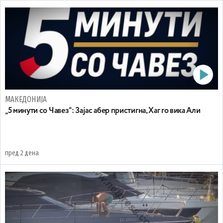
МАКЕДОНИЈА
„5 минути со Чавез“: Зајас абер пристигна, Хаг го вика Али
пред 2 дена