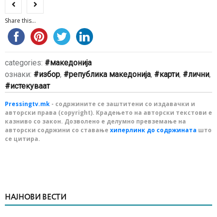
Share this...
categories:
македонија
ознаки:
избор
,
република македонија
,
карти
,
лични
,
истекуваат
Pressingtv.mk
- содржините се заштитени со издавачки и
авторски права (copyright). Крадењето на авторски текстови е
казниво со закон. Дозволено е делумно превземање на
авторски содржини со ставање
хиперлинк до содржината
што
се цитира.
НАЈНОВИ ВЕСТИ