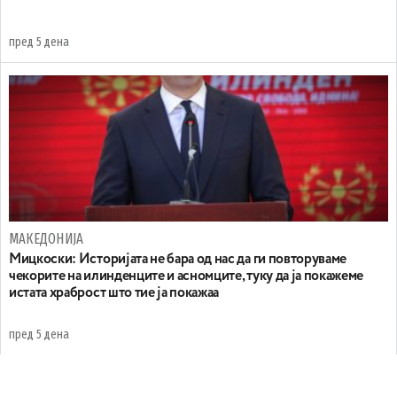
пред 5 дена
МАКЕДОНИЈА
Мицкоски: Историјата не бара од нас да ги повторуваме
чекорите на илинденците и асномците, туку да ја покажеме
истата храброст што тие ја покажаа
пред 5 дена