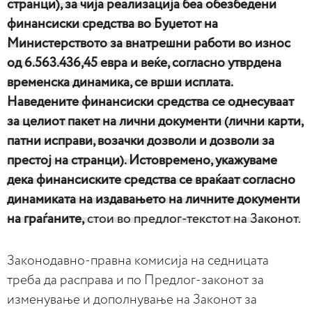
странци), за чија реализација беа обезбедени
финансиски средства во Буџетот на
Министерството за внатрешни работи во износ
од 6.563.436,45 евра и веќе, согласно утврдена
временска динамика, се врши исплата.
Наведените финансиски средства се однесуваат
за целиот пакет на лични документи (лични карти,
патни исправи, возачки дозволи и дозволи за
престој на странци). Истовремено, укажуваме
дека финансиските средства се враќаат согласно
динамиката на издавањето на личните документи
на граѓаните,
стои во предлог-текстот на Законот.
Законодавно-правна комисија на седницата
треба да расправа и по Предлог-законот за
изменување и дополнување на Законот за