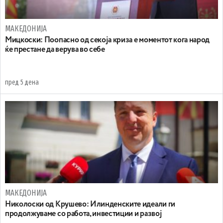
МАКЕДОНИЈА
Мицкоски: Поопасно од секоја криза е моментот кога народ
ќе престане да верува во себе
пред 5 дена
МАКЕДОНИЈА
Николоски од Крушево: Илинденските идеали ги
продолжуваме со работа, инвестиции и развој