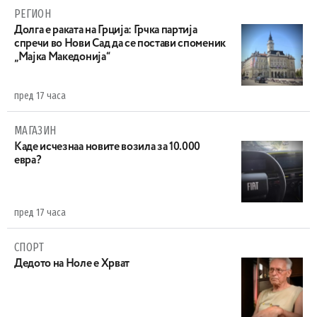
РЕГИОН
Долга е раката на Грција: Грчка партија
спречи во Нови Сад да се постави споменик
„Мајка Македонија“
пред 17 часа
МАГАЗИН
Каде исчезнаа новите возила за 10.000
евра?
пред 17 часа
СПОРТ
Дедото на Ноле е Хрват