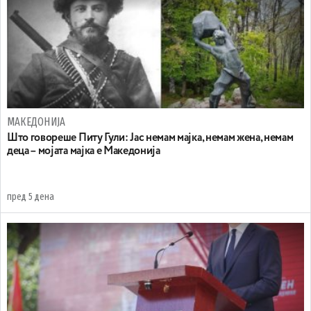
МАКЕДОНИЈА
Што говореше Питу Гули: Јас немам мајка, немам жена, немам
деца – мојата мајка е Македонија
пред 5 дена