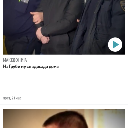
МАКЕДОНИЈА
На Груби му се здосади дома
пред 21 час