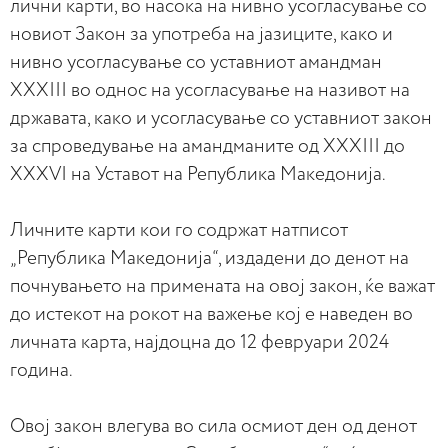
лични карти, во насока на нивно усогласување со
новиот Закон за употреба на јазиците, како и
нивно усогласување со уставниот амандман
ХХХIII во однос на усогласување на називот на
државата, како и усогласување со уставниот закон
за спроведување на амандманите од ХХХIII до
XXXVI на Уставот на Република Македонија.
Личните карти кои го содржат натписот
„Република Македонија“, издадени до денот на
почнувањето на примената на овој закон, ќе важат
до истекот на рокот на важење кој е наведен во
личната карта, најдоцна до 12 февруари 2024
година.
Овој закон влегува во сила осмиот ден од денот