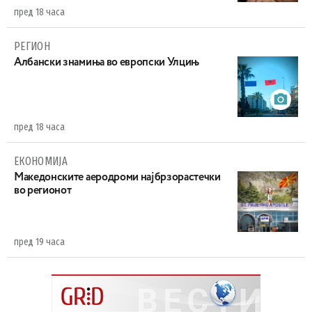
пред 18 часа
РЕГИОН
Aлбански знамиња во европски Улцињ
пред 18 часа
ЕКОНОМИЈА
Maкедонските аеродроми најбрзорастечки
во регионот
пред 19 часа