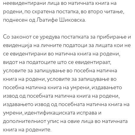
неевидентирани лица во матичната книга на
родени, по скратена постапка, во второ читање,
поднесен од Љатифе Шиковска.
Со законот се уредува постапката за прибирање и
евиденција на личните податоци за лицата кои не
се евидентирани во матична книга на родени,
видот на податоците што се евидентираат,
условите за запишување во посебна матична
книга на родени, условите за запишување во
посебна матична книга на умрени, издавањето
извод од посебната матична книга на родени,
издавањето извод од посебната матична книга на
умрени, идентификациската исправа и
дополнителниот упис на овие лица во матичната
книга на родените.