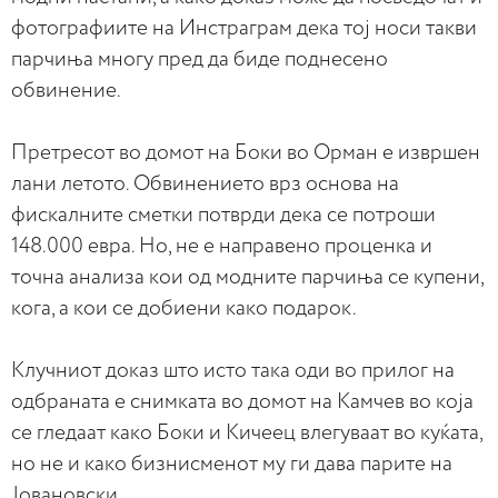
фотографиите на Инстраграм дека тој носи такви
парчиња многу пред да биде поднесено
обвинение.
Претресот во домот на Боки во Орман е извршен
лани летото. Обвинението врз основа на
фискалните сметки потврди дека се потроши
148.000 евра. Но, не е направено проценка и
точна анализа кои од модните парчиња се купени,
кога, а кои се добиени како подарок.
Клучниот доказ што исто така оди во прилог на
одбраната е снимката во домот на Камчев во која
се гледаат како Боки и Кичеец влегуваат во куќата,
но не и како бизнисменот му ги дава парите на
Јовановски.