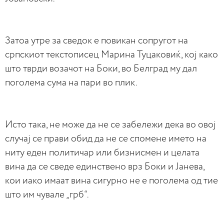
Затоа утре за сведок е повикан сопругот на
српскиот текстописец Марина Туцаковиќ, кој како
што тврди возачот на Боки, во Белград му дал
поголема сума на пари во плик.
Исто така, не може да не се забележи дека во овој
случај се прави обид да не се спомене името на
ниту еден политичар или бизнисмен и целата
вина да се сведе единствено врз Боки и Јанева,
кои иако имаат вина сигурно не е поголема од тие
што им чувале „грб“.