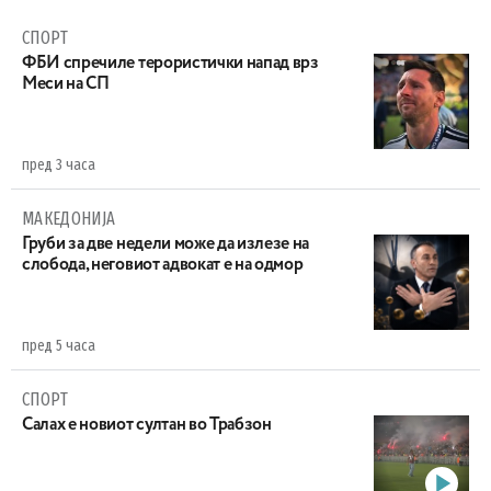
СПОРТ
ФБИ спречиле терористички напад врз
Меси на СП
пред 3 часа
МАКЕДОНИЈА
Груби за две недели може да излезе на
слобода, неговиот адвокат е на одмор
пред 5 часа
СПОРТ
Салах е новиот султан во Трабзон