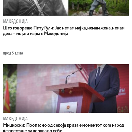
МАКЕДОНИЈА
Што говореше Питу Гули: Јас немам мајка, немам жена, немам
деца – мојата мајка е Македонија
пред 5 дена
МАКЕДОНИЈА
Мицкоски: Поопасно од секоја криза е моментот кога народ
ќе престане да верува во себе