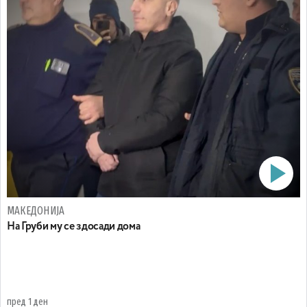
МАКЕДОНИЈА
На Груби му се здосади дома
пред 1 ден