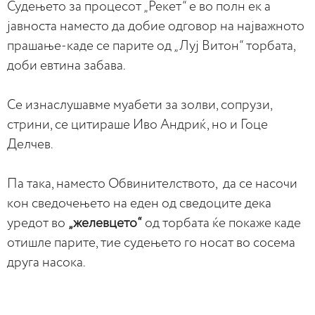
Судењето за процесот „Рекет“ е во полн ек а
јавноста наместо да добие одговор на најважното
прашање-каде се парите од „Луј Витон“ торбата,
доби евтина забава.
Се изнаслушавме муабети за золви, сопрузи,
стрини, се цитираше Иво Андриќ, но и Гоце
Делчев.
Па така, наместо Обвинителството, да се насочи
кон сведочењето на еден од сведоците дека
уредот во
„желевцето“
од торбата ќе покаже каде
отишле парите, тие судењето го носат во сосема
друга насока.