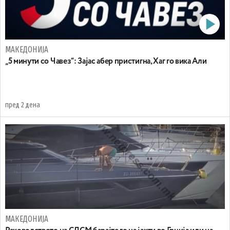
МАКЕДОНИЈА
„5 минути со Чавез“: Зајас абер пристигна, Хаг го вика Али
пред 2 дена
МАКЕДОНИЈА