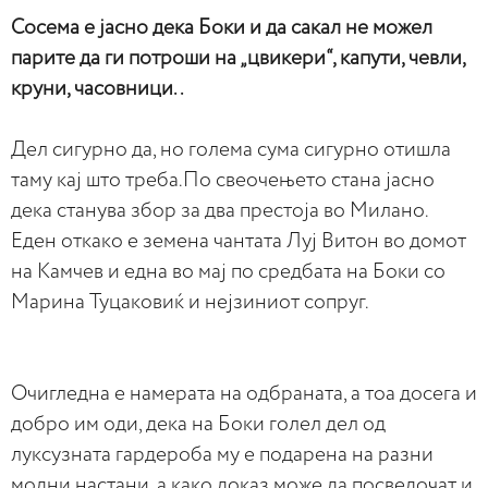
Сосема е јасно дека Боки и да сакал не можел
парите да ги потроши на „цвикери“, капути, чевли,
круни, часовници..
Дел сигурно да, но голема сума сигурно отишла
таму кај што треба.По свеочењето стана јасно
дека станува збор за два престоја во Милано.
Еден откако е земена чантата Луј Витон во домот
на Камчев и една во мај по средбата на Боки со
Марина Туцаковиќ и нејзиниот сопруг.
Очигледна е намерата на одбраната, а тоа досега и
добро им оди, дека на Боки голел дел од
луксузната гардероба му е подарена на разни
модни настани, а како доказ може да посведочат и