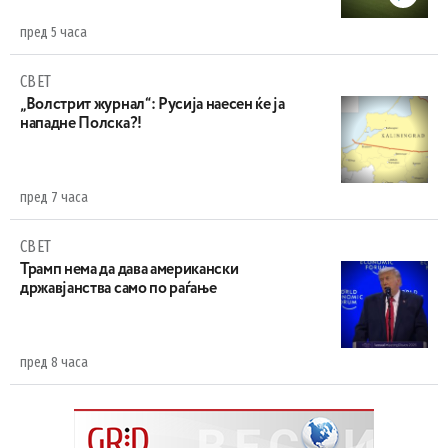
пред 5 часа
СВЕТ
„Волстрит журнал“: Русија наесен ќе ја
нападне Полска?!
пред 7 часа
СВЕТ
Трамп нема да дава американски
државјанства само по раѓање
пред 8 часа