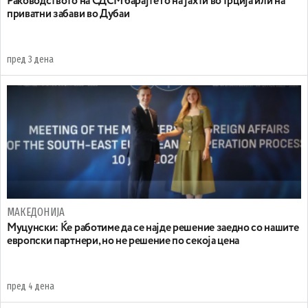
Раководството на СДСМ барајте го на јахти во Грција или на
приватни забави во Дубаи
пред 3 дена
МАКЕДОНИЈА
Муцунски: Ќе работиме да се најде решение заедно со нашите
европски партнери, но не решение по секоја цена
пред 4 дена