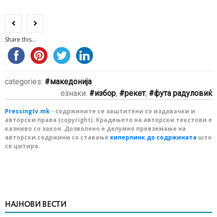
Share this...
categories:
македонија
ознаки:
избор
,
рекет
,
фута радуловиќ
Pressingtv.mk
- содржините се заштитени со издавачки и
авторски права (copyright). Крадењето на авторски текстови е
казниво со закон. Дозволено е делумно превземање на
авторски содржини со ставање
хиперлинк до содржината
што
се цитира.
НАЈНОВИ ВЕСТИ