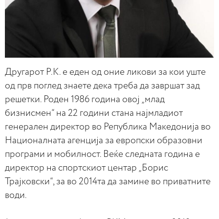
Другарот Р.К. е еден од оние ликови за кои уште
од прв поглед знаете дека треба да завршат зад
решетки. Роден 1986 година овој „млад
бизнисмен“ на 22 години стана најмладиот
генерален директор во Република Македонија во
Националната агенција за европски образовни
програми и мобилност. Веќе следната година е
директор на спортскиот центар „Борис
Трајковски“, за во 2014та да замине во приватните
води.