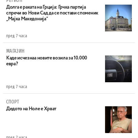
РЕГИОН
Долга е раката на Грција: Грчка партија
спречи во Нови Сад да се постави споменик
„Мајка Македонија“
пред 7 часа
МАГАЗИН
Каде исчезнаа новите возила за 10.000
евра?
пред 7 часа
СПОРТ
Дедото на Ноле е Хрват
пред 7 часа