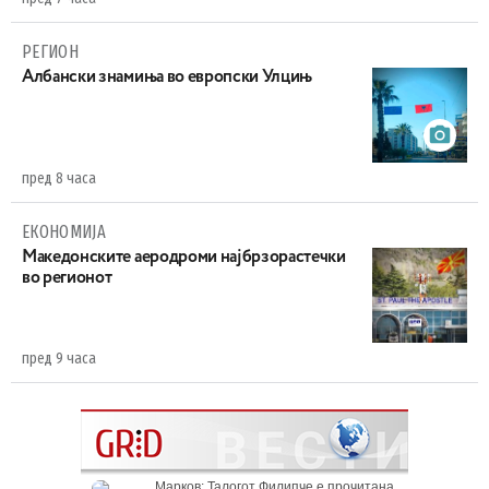
РЕГИОН
Aлбански знамиња во европски Улцињ
пред 8 часа
ЕКОНОМИЈА
Maкедонските аеродроми најбрзорастечки
во регионот
пред 9 часа