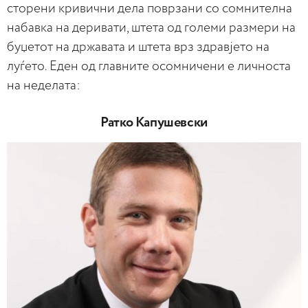
сторени кривични дела поврзани со сомнителна
набавка на деривати, штета од големи размери на
буџетот на државата и штета врз здравјето на
луѓето. Еден од главните осомничени е личноста
на неделата:
Ратко Капушевски