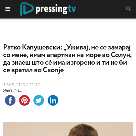
Ратко Капушевски: „Уживај, не се замарај
со мене, имам апартман на море во Солун,
да знаеш што сè има изгорено и ти не би
се вратил во Скопје
14.03.2025 / 15:35
Share this...