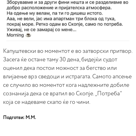
Капуштевски во моментот е во затворски притвор.
Засега ќе остане таму 30 дена, бидејќи судот
оценил дека постои можност за бегство или
влијаење врз сведоци и истрагата. Самото апсење
се случило во моментот кога надлежните добиле
сознанија дека се вратил во Скопје. „Потреба“
која се надеваме скапо ќе го чини.
Подготви: М.М.