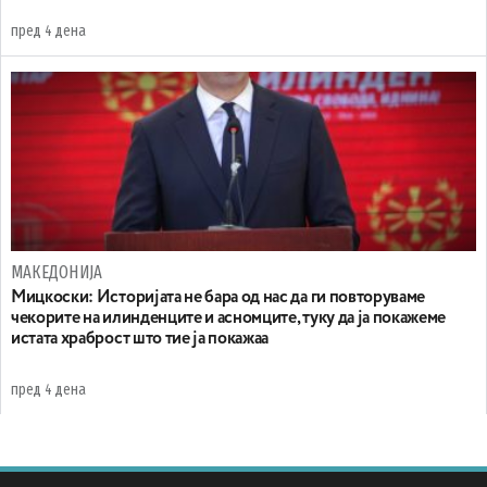
пред 4 дена
МАКЕДОНИЈА
Мицкоски: Историјата не бара од нас да ги повторуваме
чекорите на илинденците и асномците, туку да ја покажеме
истата храброст што тие ја покажаа
пред 4 дена