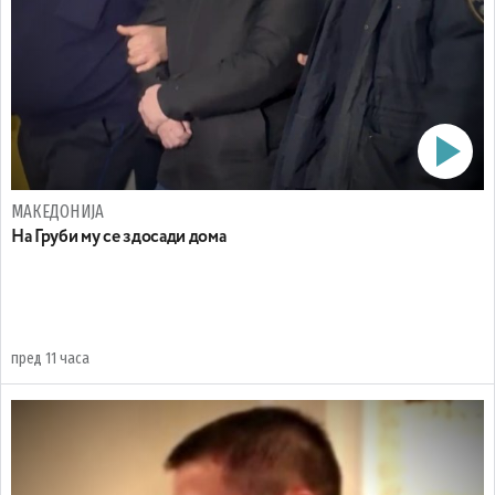
МАКЕДОНИЈА
На Груби му се здосади дома
пред 11 часа