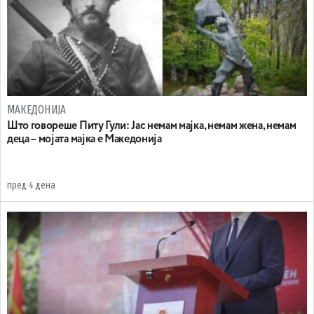
МАКЕДОНИЈА
Што говореше Питу Гули: Јас немам мајка, немам жена, немам
деца – мојата мајка е Македонија
пред 4 дена