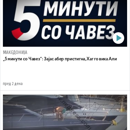
МАКЕДОНИЈА
„5 минути со Чавез“: Зајас абер пристигна, Хаг го вика Али
пред 2 дена