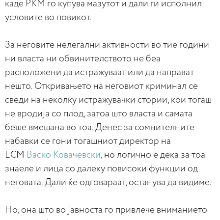
каде РКМ го купува мазутот и дали ги исполнил
условите во повикот.
За неговите нелегални активности во тие години
ни власта ни обвинителството не беа
расположени да истражуваат или да направат
нешто. Откривањето на неговиот криминал се
сведи на неколку истражувачки стории, кои тогаш
не вродија со плод, затоа што власта и самата
беше вмешана во тоа. Денес за сомнителните
набавки се гони тогашниот директор на
ЕСМ
Васко Ковачевски
, но логично е дека за тоа
знаеле и лица со далеку повисоки функции од
неговата. Дали ќе одговараат, останува да видиме.
Но, она што во јавноста го привлече вниманието