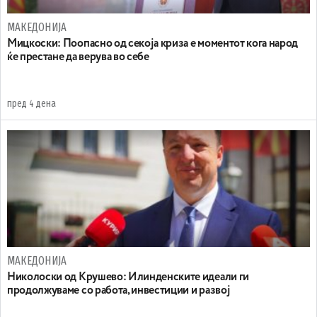
МАКЕДОНИЈА
Мицкоски: Поопасно од секоја криза е моментот кога народ
ќе престане да верува во себе
пред 4 дена
МАКЕДОНИЈА
Николоски од Крушево: Илинденските идеали ги
продолжуваме со работа, инвестиции и развој