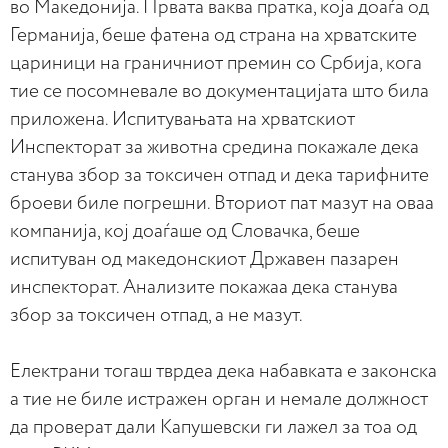
во Македонија. Првата ваква пратка, која доаѓа од
Германија, беше фатена од страна на хрватските
цариници на граничниот премин со Србија, кога
тие се посомневале во документацијата што била
приложена. Испитувањата на хрватскиот
Инспекторат за животна средина покажале дека
станува збор за токсичен отпад и дека тарифните
броеви биле погрешни. Вториот пат мазут на оваа
компанија, кој доаѓаше од Словачка, беше
испитуван од македонскиот Државен пазарен
инспекторат. Анализите покажаа дека станува
збор за токсичен отпад, а не мазут.
Електрани тогаш тврдеа дека набавката е законска
а тие не биле истражен орган и немале должност
да проверат дали Капушевски ги лажел за тоа од