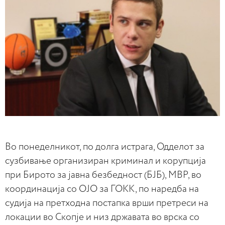
Во понеделникот, по долга истрага, Одделот за
сузбивање организиран криминал и корупција
при Бирото за јавна безбедност (БЈБ), МВР, во
координација со ОЈО за ГОКК, по наредба на
судија на претходна постапка врши претреси на
локации во Скопје и низ државата во врска со