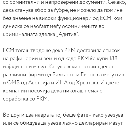
со сомнителни и непроверени документи. Секако,
дека станува збор за ѓубре, не можело да помине
без знаење на високи функционери од ЕСМ, кои
денеска се наоѓаат меѓу осомничените во
криминалната зделка „Адитив“.
ЕСМ тогаш тврдеше дека РКМ доставила список
на рафинерии и земји од каде РКМ ќе купи 188
илјади тони мазут. Капушевски посочил девет
различни фирми од Балканот и Европа а меѓу нив
и ОМВ од Австрија и ИНА од Хрватска. И двете
компании посочија дека никогаш немале
соработка со РКМ.
Во други два наврата тој беше фатен како увезува
или се обидува да увезе лажно деклариран мазут