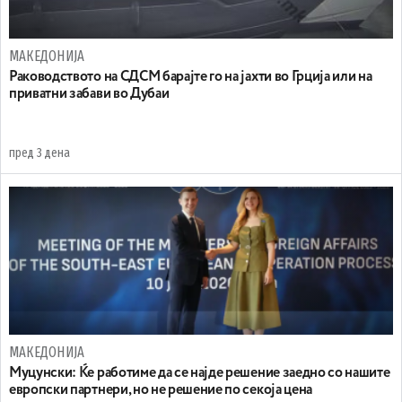
МАКЕДОНИЈА
Раководството на СДСМ барајте го на јахти во Грција или на
приватни забави во Дубаи
пред 3 дена
МАКЕДОНИЈА
Муцунски: Ќе работиме да се најде решение заедно со нашите
европски партнери, но не решение по секоја цена