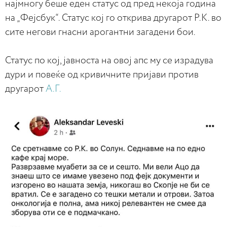
најмногу беше еден статус од пред некоја година
на „Фејсбук“. Статус кој го открива другарот Р.К. во
сите негови гнасни арогантни загадени бои.
Статус по кој, јавноста на овој апс му се израдува
дури и повеќе од кривичните пријави против
другарот
А.Г.