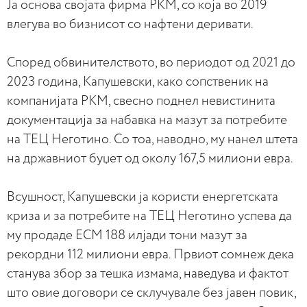
Ја основа својата фирма РКМ, со која во 2019
влегува во бизнисот со нафтени деривати.
Според обвинителството, во периодот од 2021 до
2023 година, Капушевски, како сопственик на
компанијата РКМ, свесно поднел невистинита
документација за набавка на мазут за потребите
на ТЕЦ Неготино. Со тоа, наводно, му нанел штета
на државниот буџет од околу 167,5 милиони евра.
Всушност, Капушевски ја користи енергетската
криза и за потребите на ТЕЦ Неготино успева да
му продаде ЕСМ 188 илјади тони мазут за
рекордни 112 милиони евра. Првиот сомнеж дека
станува збор за тешка измама, наведува и фактот
што овие договори се склучувале без јавен повик,