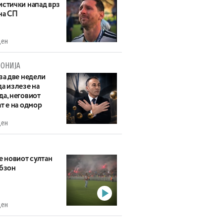
истички напад врз
на СП
ден
ОНИЈА
за две недели
а излезе на
да, неговиот
т е на одмор
ден
е новиот султан
абзон
ден