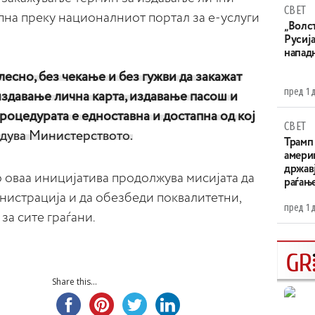
СВЕТ
пна преку националниот портал за е-услуги
„Волс
Русија
напад
лесно, без чекање и без гужви да закажат
пред 1 
издавање лична карта, издавање пасош и
роцедурата е едноставна и достапна од кој
СВЕТ
дува Министерството.
Трамп 
амери
државј
о оваа иницијатива продолжува мисијата да
раѓањ
инистрација и да обезбеди поквалитетни,
пред 1 
за сите граѓани.
Share this...