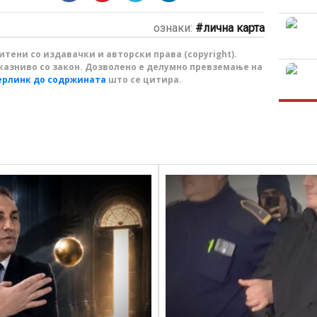
ознаки:
лична карта
тени со издавачки и авторски права (copyright).
казниво со закон. Дозволено е делумно превземање на
ерлинк до содржината
што се цитира.