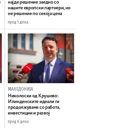
и
најде решение заедно со
нашите европски партнери, но
не решение по секоја цена
пред 5 дена
МАКЕДОНИЈА
а
Николоски од Крушево:
Илинденските идеали ги
продолжуваме со работа,
инвестиции и развој
пред 6 дена