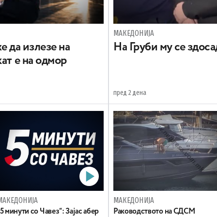
МАКЕДОНИЈА
е да излезе на
На Груби му се здос
ат е на одмор
пред 2 дена
МАКЕДОНИЈА
МАКЕДОНИЈА
„5 минути со Чавез“: Зајас абер
Раководството на СДСМ