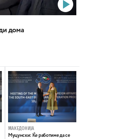
ади дома
МАКЕДОНИЈА
Муцунски: Ќе работиме да се