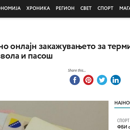
ОНОМИЈА
ХРОНИКА
РЕГИОН
СВЕТ
СПОРТ
МАГ
о онлајн закажувањето за терми
звола и пасош
Share this...
НАЈНО
СПОРТ
ФБИ с