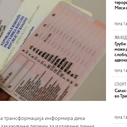
терор
Меси 
пред 1 
МАКЕД
Груби 
може д
слобо
адвока
пред 1 
СПОРТ
Салах 
во Тр
пред 1 
на трансформација информира дека
а закажување термин за издавање лични