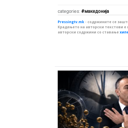
categories:
македонија
Pressingtv.mk
- содржините се зашти
Крадењето на авторски текстови е 
авторски содржини со ставање
хип