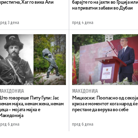
пристигна, Хаг го вика Али
барајте го на јахти во Грција ил
на приватни забави во Дубаи
пред 3 дена
пред 4 дена
МАКЕДОНИЈА
МАКЕДОНИЈА
Што говореше Питу Гули: Јас
Мицкоски: Поопасно од секој
немам мајка, немам жена, немам
криза е моментот кога народ ќе
деца – мојата мајка е
престане да верува во себе
Македонија
пред 6 дена
пред 6 дена