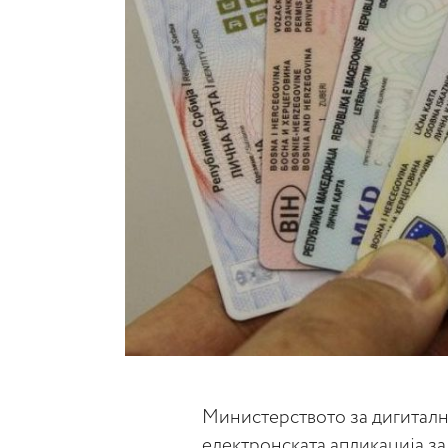
Министерството за дигитал
електронската апликација з