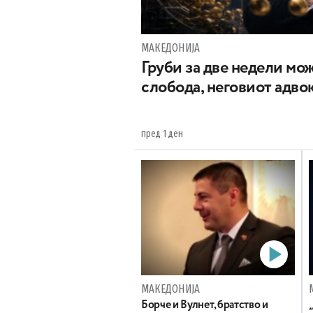
МАКЕДОНИЈА
Груби за две недели мож
слобода, неговиот адвок
пред 1 ден
МАКЕДОНИЈА
Борче и Вулнет, братство и