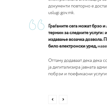
документи повторно е доста
uslugi.gov.mk.
Граѓаните сега можат брзо и 
термин за следните услуги: 
издавање возачка дозвола. П
било електронски уред,
наве
Оттаму додаваат дека дека с
ја дигитализира јавната адм
побрзи и поефикасни услуги 