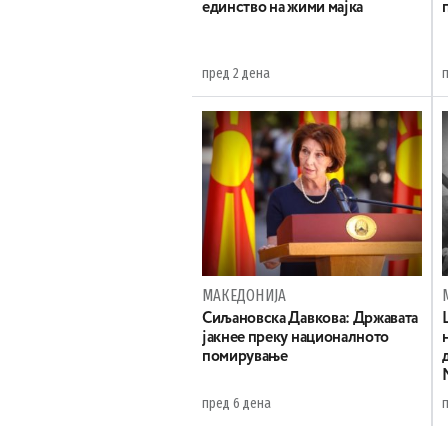
единство на жими мајка
пред 2 дена
МАКЕДОНИЈА
Сиљановска Давкова: Државата
јакнее преку националното
помирување
пред 6 дена