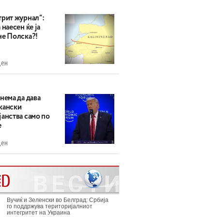
трит журнал“:
 наесен ќе ја
не Полска?!
ден
нема да дава
кански
анства само по
е
ден