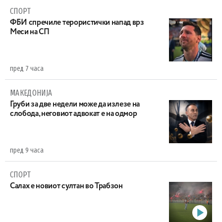
СПОРТ
ФБИ спречиле терористички напад врз
Меси на СП
пред 7 часа
МАКЕДОНИЈА
Груби за две недели може да излезе на
слобода, неговиот адвокат е на одмор
пред 9 часа
СПОРТ
Салах е новиот султан во Трабзон