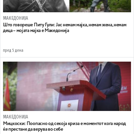
МАКЕДОНИЈА
Што говореше Питу Гули: Јас немам мајка, немам жена, немам
деца – мојата мајка е Македонија
пред 5 дена
МАКЕДОНИЈА
Мицкоски: Поопасно од секоја криза е моментот кога народ
ќе престане да верува во себе