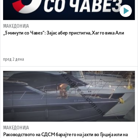
МАКЕДОНИЈА
„5 минути со Чавез“: Зајас абер пристигна, Хаг го вика Али
пред 2 дена
МАКЕДОНИЈА
Раководството на СДСМ барајте го на јахти во Грција или на