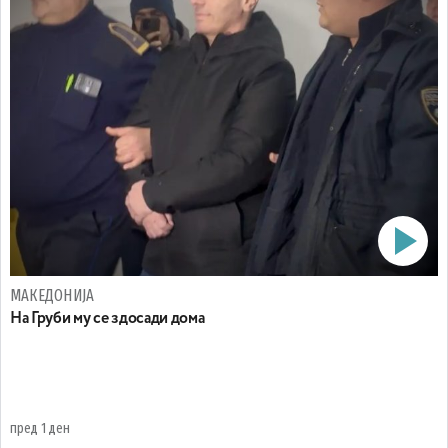
МАКЕДОНИЈА
На Груби му се здосади дома
пред 1 ден