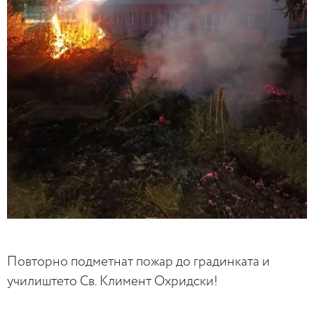
Повторно подметнат пожар до градинката и
училиштето Св. Климент Охридски!