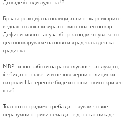
До каде ќе оди лудоста !?
Брзата реакција на полицијата и пожарникарите
веднаш го локализираа новиот опасен пожар.
Дефинитивно станува збор за подметнување со
цел опожарување на ново изградената детска
градинка.
МВР силно работи на расветлување на случајот,
ќе бидат поставени и целовечерни полициски
патроли. На терен ќе биде и општинскиот кризен
штаб.
Тоа што го градиме треба да го чуваме, овие
неразумни пориви нема да не донесат никаде.