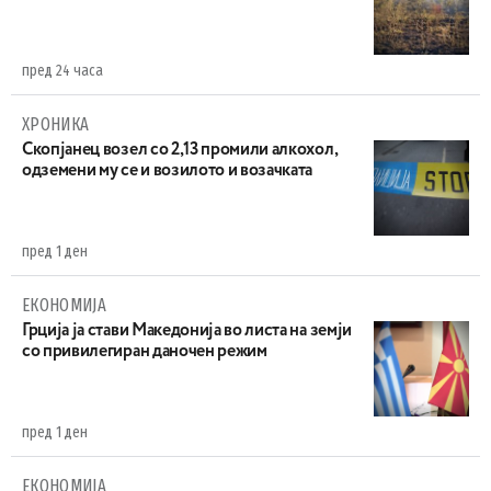
пред 24 часа
ХРОНИКА
Скопјанец возел со 2,13 промили алкохол,
одземени му се и возилото и возачката
пред 1 ден
ЕКОНОМИЈА
Грција ја стави Македонија во листа на земји
со привилегиран даночен режим
пред 1 ден
ЕКОНОМИЈА