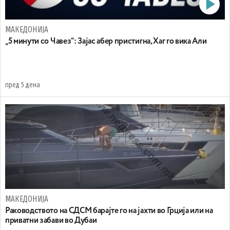
МАКЕДОНИЈА
„5 минути со Чавез“: Зајас абер пристигна, Хаг го вика Али
пред 5 дена
МАКЕДОНИЈА
Раководството на СДСМ барајте го на јахти во Грција или на
приватни забави во Дубаи