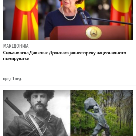
МАКЕДОНИЈА
Сиљановска Давкова: Државата јакнее преку националното
помирување
пред 1 нед.