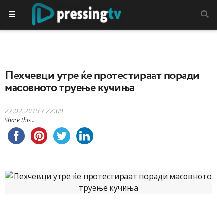
Пехчевци утре ќе протестираат поради
масовното труење кучиња
27.02.2019 / 22:09
Share this...