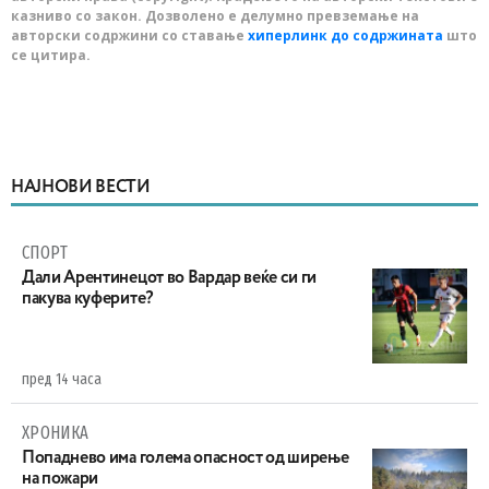
казниво со закон. Дозволено е делумно превземање на
авторски содржини со ставање
хиперлинк до содржината
што
се цитира.
НАЈНОВИ ВЕСТИ
СПОРТ
Дали Арентинецот во Вардар веќе си ги
пакува куферите?
пред 14 часа
ХРОНИКА
Попаднево има голема опасност од ширење
на пожари