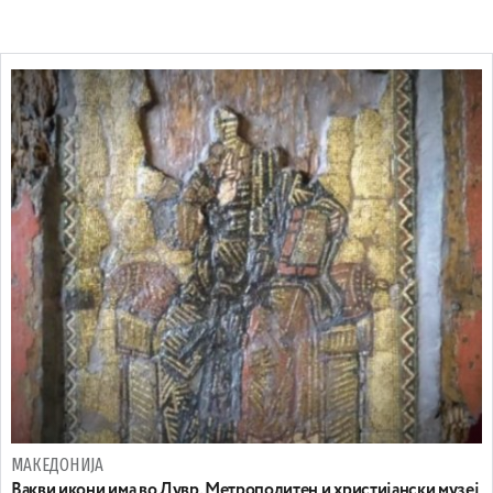
МАКЕДОНИЈА
Вакви икони има во Лувр, Метрополитен и христијански музеј