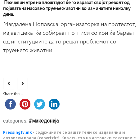
Пехчевци утре на плоштадот ќе го изразат својот револт од
појавата на масовно труење животни во изминатите неколку
дена.
Магдалена Поповска, организаторка на протестот,
изјави дека ќе собираат потписи со кои ќе бараат
од институциите да го решат проблемот со
труењето животни.
Share this...
categories:
македонија
Pressingtv.mk
- содржините се заштитени со издавачки и
авторски права (copyright). Крадењето на авторски текстови е