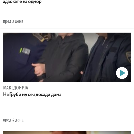
адвокат е на одмор
пред 3 дена
МАКЕДОНИЈА
На Груби му се здосади дома
пред 4 дена