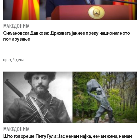
МАКЕДОНИЈА
Сиљановска Давкова: Државата јакнее преку националното
помирување
пред 5 дена
МАКЕДОНИЈА
Што говореше Питу Гули: Јас немам мајка, немам жена, немам