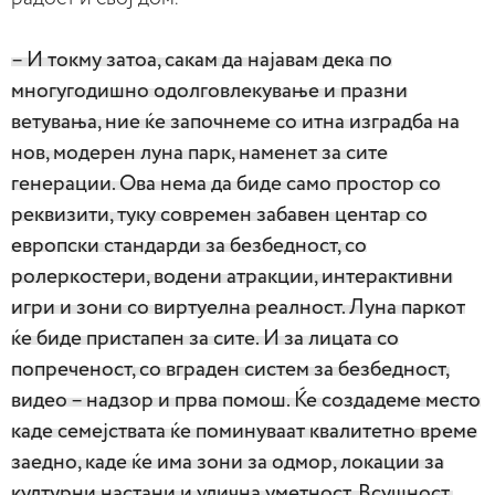
– И токму затоа, сакам да најавам дека по
многугодишно одолговлекување и празни
ветувања, ние ќе започнеме со итна изградба на
нов, модерен луна парк, наменет за сите
генерации. Ова нема да биде само простор со
реквизити, туку современ забавен центар со
европски стандарди за безбедност, со
ролеркостери, водени атракции, интерактивни
игри и зони со виртуелна реалност. Луна паркот
ќе биде пристапен за сите. И за лицата со
попреченост, со вграден систем за безбедност,
видео – надзор и прва помош. Ќе создадеме место
каде семејствата ќе поминуваат квалитетно време
заедно, каде ќе има зони за одмор, локации за
културни настани и улична уметност. Всушност,