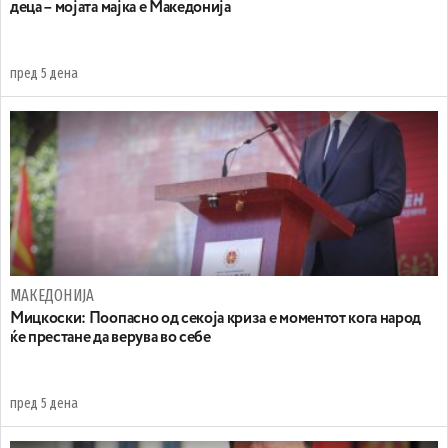
деца – мојата мајка е Македонија
пред 5 дена
МАКЕДОНИЈА
Мицкоски: Поопасно од секоја криза е моментот кога народ
ќе престане да верува во себе
пред 5 дена