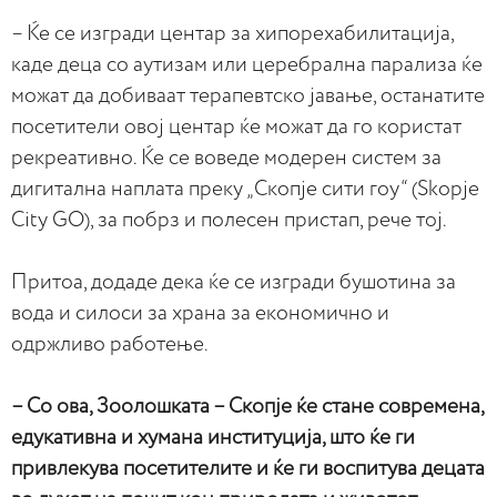
– Ќе се изгради центар за хипорехабилитација,
каде деца со аутизам или церебрална парализа ќе
можат да добиваат терапевтско јавање, останатите
посетители овој центар ќе можат да го користат
рекреативно. Ќе се воведе модерен систем за
дигитална наплата преку „Скопје сити гоу“ (Skopje
City GO), за побрз и полесен пристап, рече тој.
Притоа, додаде дека ќе се изгради бушотина за
вода и силоси за храна за економично и
одржливо работење.
– Со ова, Зоолошката – Скопје ќе стане современа,
едукативна и хумана институција, што ќе ги
привлекува посетителите и ќе ги воспитува децата