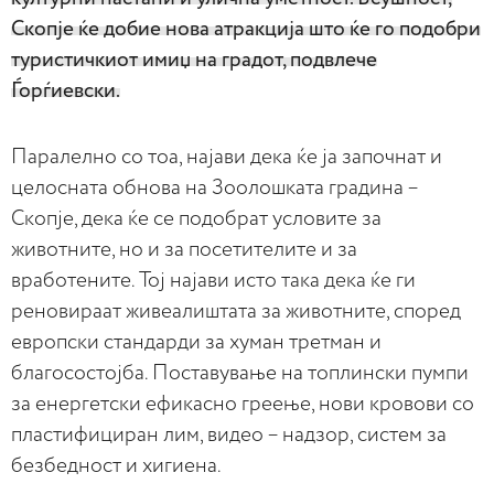
Скопје ќе добие нова атракција што ќе го подобри
туристичкиот имиџ на градот, подвлече
Ѓорѓиевски.
Паралелно со тоа, најави дека ќе ја започнат и
целосната обнова на Зоолошката градина –
Скопје, дека ќе се подобрат условите за
животните, но и за посетителите и за
вработените. Тој најави исто така дека ќе ги
реновираат живеалиштата за животните, според
европски стандарди за хуман третман и
благосостојба. Поставување на топлински пумпи
за енергетски ефикасно греење, нови кровови со
пластифициран лим, видео – надзор, систем за
безбедност и хигиена.