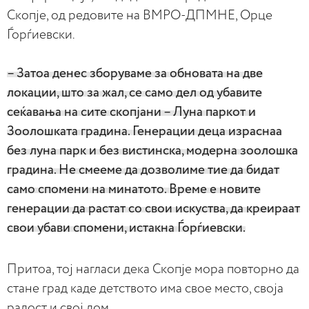
Скопје, од редовите на ВМРО-ДПМНЕ, Орце
Ѓорѓиевски.
– Затоа денес зборуваме за обновата на две
локации, што за жал, се само дел од убавите
сеќавања на сите скопјани – Луна паркот и
Зоолошката градина. Генерации деца израснаа
без луна парк и без вистинска, модерна зоолошка
градина. Не смееме да дозволиме тие да бидат
само спомени на минатото. Време е новите
генерации да растат со свои искуства, да креираат
свои убави спомени, истакна Ѓорѓиевски.
Притоа, тој нагласи дека Скопје мора повторно да
стане град каде детството има свое место, своја
радост и свој дом.