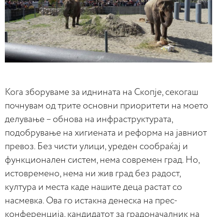
Кога зборуваме за иднината на Скопје, секогаш
почнувам од трите основни приоритети на моето
делување – обнова на инфраструктурата,
подобрување на хигиената и реформа на јавниот
превоз. Без чисти улици, уреден сообраќај и
функционален систем, нема современ град. Но,
истовремено, нема ни жив град без радост,
култура и места каде нашите деца растат со
насмевка. Ова го истакна денеска на прес-
конференција, кандидатот за градоначалник на