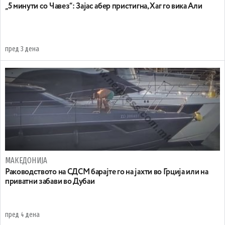
„5 минути со Чавез“: Зајас абер пристигна, Хаг го вика Али
пред 3 дена
МАКЕДОНИЈА
Раководството на СДСМ барајте го на јахти во Грција или на
приватни забави во Дубаи
пред 4 дена