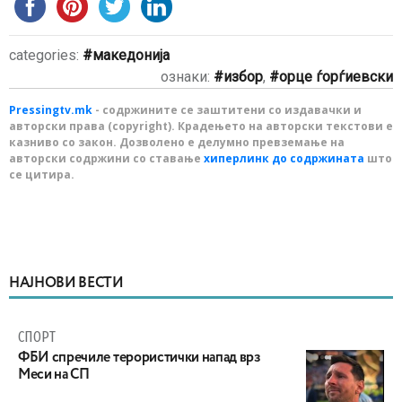
categories:
македонија
ознаки:
избор
,
орце ѓорѓиевски
Pressingtv.mk
- содржините се заштитени со издавачки и
авторски права (copyright). Крадењето на авторски текстови е
казниво со закон. Дозволено е делумно превземање на
авторски содржини со ставање
хиперлинк до содржината
што
се цитира.
НАЈНОВИ ВЕСТИ
СПОРТ
ФБИ спречиле терористички напад врз
Меси на СП