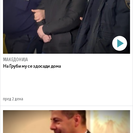
МАКЕДОНИЈА
На Груби му се здосади дома
пред 2 дена