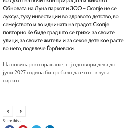
во духот на почит кон природата и животот.
Обновата на Луна паркот и ЗОО – Скопје не се
луксуз, туку инвестиции во здравото детство, во
семејството и во иднината на градот. Скопје
повторно ќе биде град што се грижи за своите
улици, за своите жители и за секое дете кое расте
во него, подвлече Ѓорѓиевски.
На новинарско прашање, тој одговори дека до
јуни 2027 година би требало да е готов луна
паркот.
Share this...