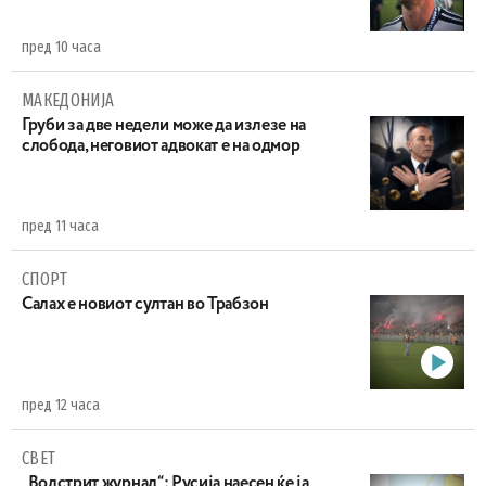
пред 10 часа
МАКЕДОНИЈА
Груби за две недели може да излезе на
слобода, неговиот адвокат е на одмор
пред 11 часа
СПОРТ
Салах е новиот султан во Трабзон
пред 12 часа
СВЕТ
„Волстрит журнал“: Русија наесен ќе ја