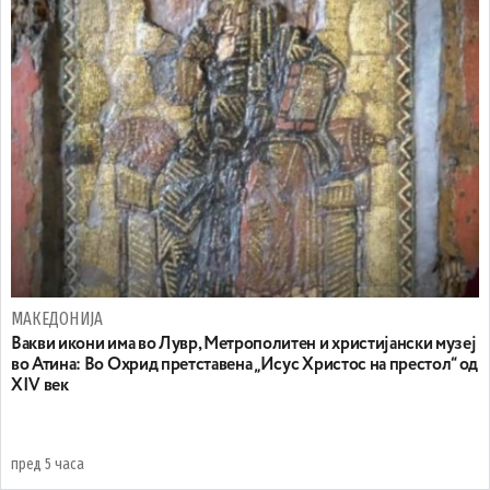
МАКЕДОНИЈА
Вакви икони има во Лувр, Метрополитен и христијански музеј
во Атина: Во Охрид претставена „Исус Христос на престол“ од
XIV век
пред 5 часа