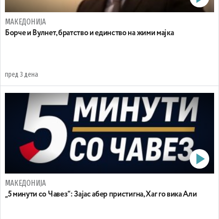
МАКЕДОНИЈА
Борче и Вулнет, братство и единство на жими мајка
пред 3 дена
МАКЕДОНИЈА
„5 минути со Чавез“: Зајас абер пристигна, Хаг го вика Али