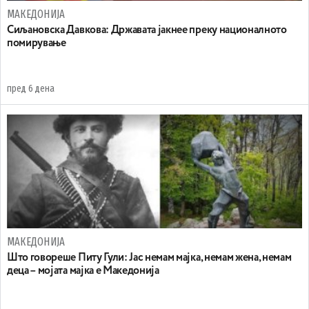
МАКЕДОНИЈА
Сиљановска Давкова: Државата јакнее преку националното
помирување
пред 6 дена
МАКЕДОНИЈА
Што говореше Питу Гули: Јас немам мајка, немам жена, немам
деца – мојата мајка е Македонија