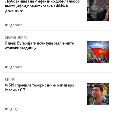
Љубовницата на Инфантино добила чек со
шест цифри, првиот човек на ФИФА
демантира
пред 5 часа
МАКЕДОНИЈА
Радев: Бугарија ги почитува различните
етнички заедници
пред 5 часа
СПОРТ
ФБИ спречиле терористички напад врз
Меси на СП
пред 1 ден