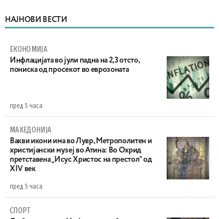
НАЈНОВИ ВЕСТИ
ЕКОНОМИЈА
Инфлацијата во јули падна на 2,3 отсто,
пониска од просекот во еврозоната
пред 5 часа
МАКЕДОНИЈА
Вакви икони има во Лувр, Метрополитен и
христијански музеј во Атина: Во Охрид
претставена „Исус Христос на престол“ од
XIV век
пред 5 часа
СПОРТ