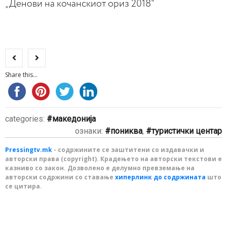
„Денови на кочанскиот ориз 2018“
Share this...
categories:
македонија
ознаки:
пониква
,
туристички центар
Pressingtv.mk
- содржините се заштитени со издавачки и
авторски права (copyright). Крадењето на авторски текстови е
казниво со закон. Дозволено е делумно превземање на
авторски содржини со ставање
хиперлинк до содржината
што
се цитира.