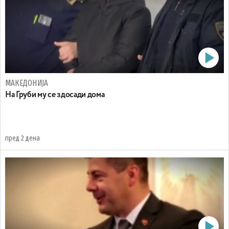
МАКЕДОНИЈА
На Груби му се здосади дома
пред 2 дена