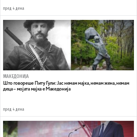
пред 4 дена
МАКЕДОНИЈА
Што говореше Питу Гули: Јас немам мајка, немам жена, немам
деца – мојата мајка е Македонија
пред 4 дена