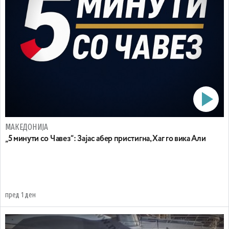
МАКЕДОНИЈА
„5 минути со Чавез“: Зајас абер пристигна, Хаг го вика Али
пред 1 ден