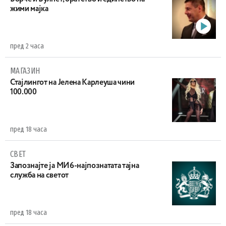
жими мајка
пред 2 часа
МАГАЗИН
Стајлингот на Јелена Карлеуша чини
100.000
пред 18 часа
СВЕТ
Запознајте ја МИ6-најпознатата тајна
служба на светот
пред 18 часа