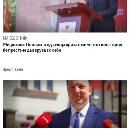
МАКЕДОНИЈА
Мицкоски: Поопасно од секоја криза е моментот кога народ
ќе престане да верува во себе
пред 4 дена