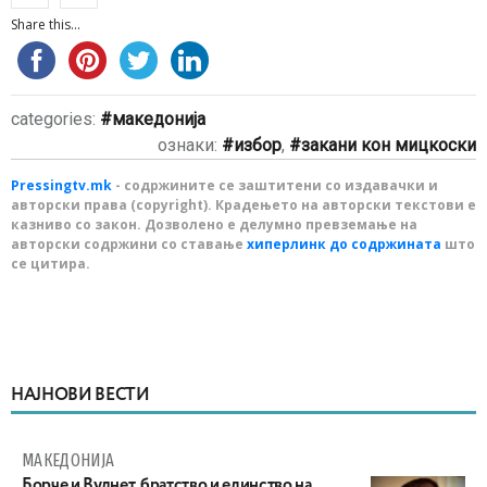
Share this...
categories:
македонија
ознаки:
избор
,
закани кон мицкоски
Pressingtv.mk
- содржините се заштитени со издавачки и
авторски права (copyright). Крадењето на авторски текстови е
казниво со закон. Дозволено е делумно превземање на
авторски содржини со ставање
хиперлинк до содржината
што
се цитира.
НАЈНОВИ ВЕСТИ
МАКЕДОНИЈА
Борче и Вулнет, братство и единство на