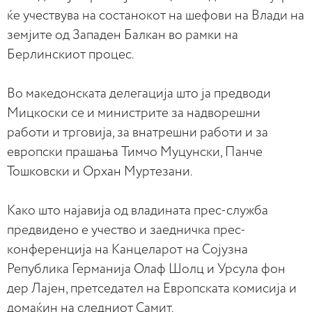
ќе учествува на состанокот на шефови на Влади на
земјите од Западен Балкан во рамки на
Берлинскиот процес.
Во македонската делегација што ја предводи
Мицкоски се и министрите за надворешни
работи и трговија, за внатрешни работи и за
европски прашања Тимчо Муцунски, Панче
Тошковски и Орхан Муртезани.
Како што најавија од владината прес-служба
предвидено е учество и заедничка прес-
конференција на Канцеларот на Сојузна
Република Германија Олаф Шолц и Урсула фон
дер Лајен, претседател на Европската комисија и
домаќин на следниот Самит.