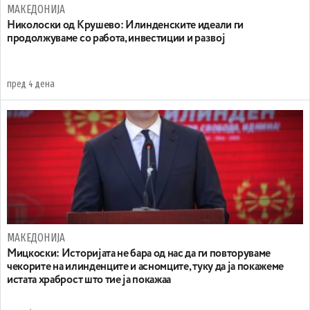
МАКЕДОНИЈА
Николоски од Крушево: Илинденските идеали ги
продолжуваме со работа, инвестиции и развој
пред 4 дена
МАКЕДОНИЈА
Мицкоски: Историјата не бара од нас да ги повторуваме
чекорите на илинденците и асномците, туку да ја покажеме
истата храброст што тие ја покажаа