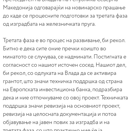
Македонија одговарајќи на новинарско прашање
до каде се процесните подготовки за третата фаза
од изградбата на железничката пруга.
Третата фаза е во процес на развивање, би рекол.
Битно е дека сите оние пречки коишто во
минатото се случуваа, се надминати. Постигната е
согласност со нашиот источен сосед. Нашиот дел,
би рекол, со одлуката на Влада да се активира
грантот, што значи техничка поддршка од страна
на Европската инвестициона банка, подразбира
дека и ние отпочнуваме со овој проект. Техничката
поддршка значи ревизија на основниот проект,
ревизија на целосната документација и потоа
објавување на јавен повик за изградба и на
третата фаза, со што практично ние ќе ја