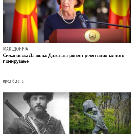
МАКЕДОНИЈА
Сиљановска Давкова: Државата јакнее преку националното
помирување
пред 6 дена