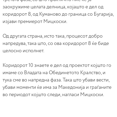
заокружиме целата делница, којашто е дел од
коридорот 8, од Куманово до граница со Бугарија,
изјави премиерот Мицкоски.
Од другата страна, исто така, процесот добро
напредува, така што, со ова коридорот 8 ќе биде
целосно исполнет.
Коридорот 10 знаете е дел од проектот којшто го
имаме со Владата на Обединетото Кралство, и
тука сме во напредна фаза. Така што убави вести,
убави моменти ќе има за Македонија и граѓаните
во периодот којшто следи, нагласи Мицкоски.