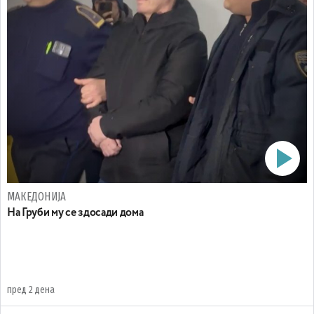
МАКЕДОНИЈА
На Груби му се здосади дома
пред 2 дена