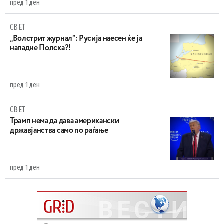
пред 1 ден
СВЕТ
„Волстрит журнал“: Русија наесен ќе ја
нападне Полска?!
пред 1 ден
СВЕТ
Трамп нема да дава американски
државјанства само по раѓање
пред 1 ден