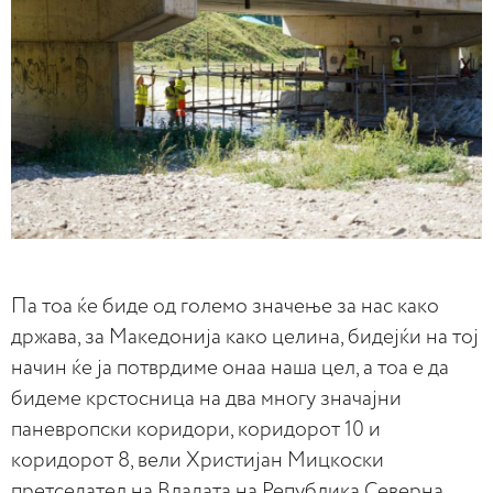
Па тоа ќе биде од големо значење за нас како
држава, за Македонија како целина, бидејќи на тој
начин ќе ја потврдиме онаа наша цел, а тоа е да
бидеме крстосница на два многу значајни
паневропски коридори, коридорот 10 и
коридорот 8, вели Христијан Мицкоски
претседател на Владата на Република Северна