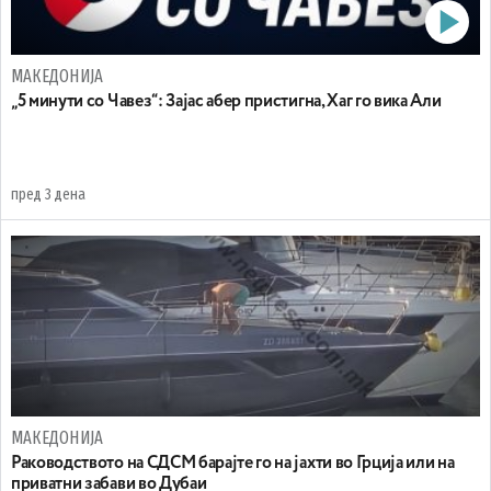
МАКЕДОНИЈА
„5 минути со Чавез“: Зајас абер пристигна, Хаг го вика Али
пред 3 дена
МАКЕДОНИЈА
Раководството на СДСМ барајте го на јахти во Грција или на
приватни забави во Дубаи