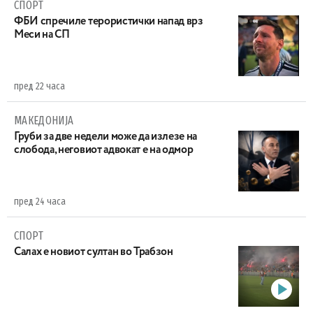
СПОРТ
ФБИ спречиле терористички напад врз
Меси на СП
пред 22 часа
МАКЕДОНИЈА
Груби за две недели може да излезе на
слобода, неговиот адвокат е на одмор
пред 24 часа
СПОРТ
Салах е новиот султан во Трабзон