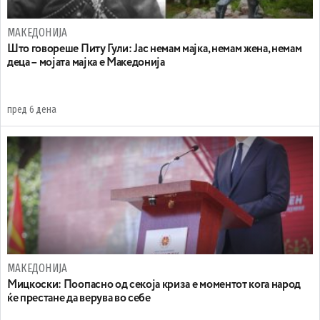
МАКЕДОНИЈА
Што говореше Питу Гули: Јас немам мајка, немам жена, немам
деца – мојата мајка е Македонија
пред 6 дена
МАКЕДОНИЈА
Мицкоски: Поопасно од секоја криза е моментот кога народ
ќе престане да верува во себе