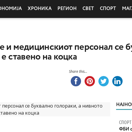
ОНОМИЈА
ХРОНИКА
РЕГИОН
СВЕТ
СПОРТ
МАГ
е и медицинскиот персонал се б
 е ставено на коцка
Share this...
НАЈНО
СПОРТ
ФБИ с