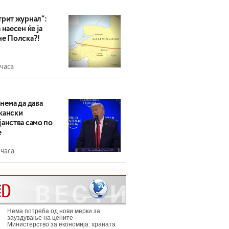
трит журнал“:
 наесен ќе ја
не Полска?!
 часа
нема да дава
кански
анства само по
е
 часа