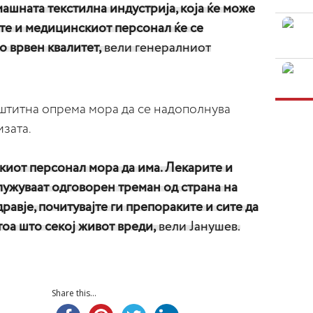
машната текстилна индустрија, која ќе може
рите и медицинскиот персонал ќе се
 врвен квалитет,
вели генералниот
штитна опрема мора да се надополнува
изата.
иот персонал мора да има. Лекарите и
ужуваат одговорен треман од страна на
равје, почитувајте ги препораките и сите да
оа што секој живот вреди,
вели Јанушев.
Share this...