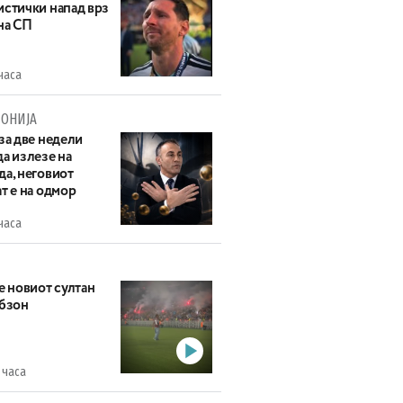
истички напад врз
на СП
часа
ОНИЈА
за две недели
а излезе на
да, неговиот
т е на одмор
часа
е новиот султан
абзон
 часа