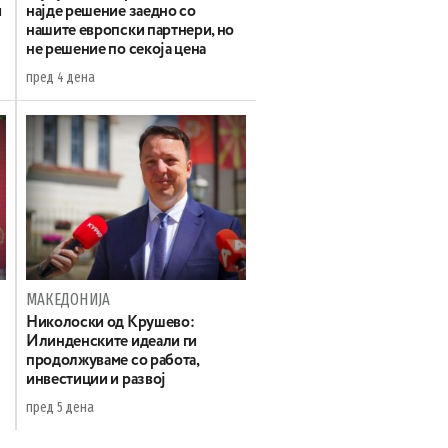
и
најде решение заедно со
нашите европски партнери, но
не решение по секоја цена
пред 4 дена
МАКЕДОНИЈА
а
Николоски од Крушево:
Илинденските идеали ги
продолжуваме со работа,
инвестиции и развој
пред 5 дена