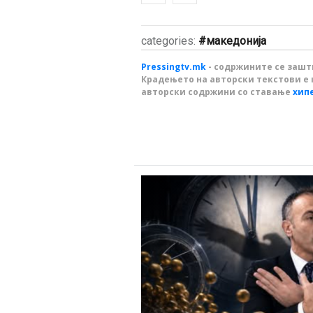
categories:
македонија
Pressingtv.mk
- содржините се зашти
Крадењето на авторски текстови е 
авторски содржини со ставање
хип