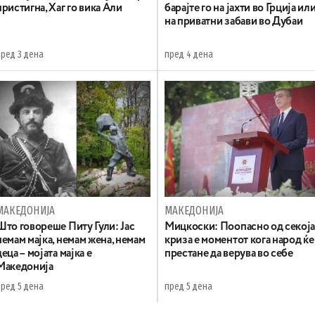
пристигна, Хаг го вика Али
барајте го на јахти во Грција ил
на приватни забави во Дубаи
пред 3 дена
пред 4 дена
МАКЕДОНИЈА
МАКЕДОНИЈА
Што говореше Питу Гули: Јас
Мицкоски: Поопасно од секој
немам мајка, немам жена, немам
криза е моментот кога народ ќе
деца – мојата мајка е
престане да верува во себе
Македонија
пред 5 дена
пред 5 дена