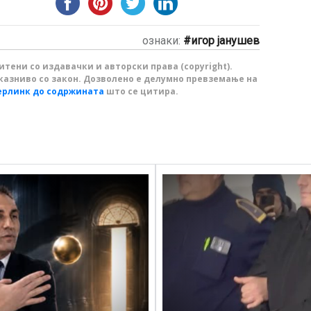
ознаки:
игор јанушев
тени со издавачки и авторски права (copyright).
казниво со закон. Дозволено е делумно превземање на
ерлинк до содржината
што се цитира.