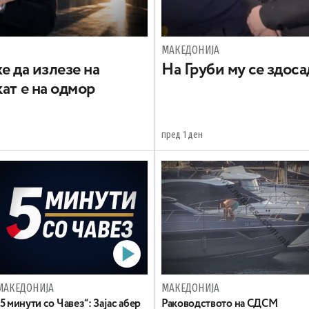
МАКЕДОНИЈА
е да излезе на
На Груби му се здос
ат е на одмор
пред 1 ден
МАКЕДОНИЈА
МАКЕДОНИЈА
„5 минути со Чавез“: Зајас абер
Раководството на СДСМ