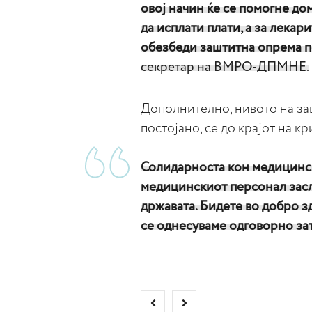
овој начин ќе се помогне до
да исплати плати, а за лека
обезбеди заштитна опрема по
секретар на ВМРО-ДПМНЕ.
Дополнително, нивото на за
постојано, се до крајот на кр
Солидарноста кон медицинск
медицинскиот персонал засл
државата. Бидете во добро зд
се однесуваме одговорно зат