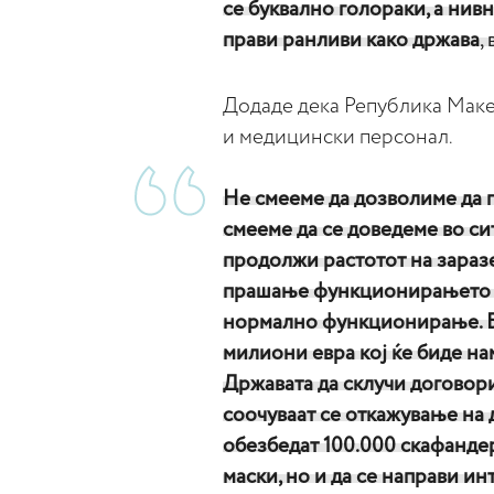
се буквално голораки, а нивн
прави ранливи како држава
,
Додаде дека Република Маке
и медицински персонал.
Не смееме да дозволиме да 
смееме да се доведеме во сит
продолжи растотот на заразе
прашање функционирањето н
нормално функционирање. Б
милиони евра кој ќе биде на
Државата да склучи договор
соочуваат се откажување на 
обезбедат 100.000 скафандер
маски, но и да се направи ин