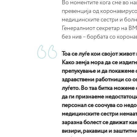
Во моментите кога сме во на
превенција од коронавирусо
медицинските сестри и болн
Генералниот секретар на В
без нив – борбата со корона
Тоа се луѓе кои својот живот 
Како земја мора да се издиг
препукување и да покажеме 
здравствени работници со о
луѓето. Во таа битка можеме
да ги признаеме недостатоц
персонал се соочува со недо
медицинските сестри немаат 
заразна болест се движат ка
визири, ракавици и заштитн