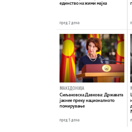
единство на жими мајка
пред 2 дена
МАКЕДОНИЈА
Сиљановска Давкова: Државата
јакнее преку националното
помирување
пред 5 дена