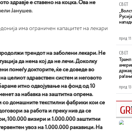
ото здравје е ставено на коцка. Ова не
СВЕТ
 вели Јанушев.
„Волс
Русија
напад
донија има ограничен капацитет на лекари
пред 11
СВЕТ
продолжи трендот на заболени лекари. Не
Трамп 
уација да нема кој да не лечи. Доколку
амери
ни помеѓу докторите, ќе се доведе во
државј
раѓањ
а целиот здравствен систем и неговото
араме итно одвојување на фонд од 10
пред 13
менет за набавка на заштитна опрема.
и со домашните текстилни фабрики кои се
договори за работа и преку нив да се
и, 100.000 визири и 1.000.000 заштитни
тервентен увоз на 1.000.000 ракавици. На