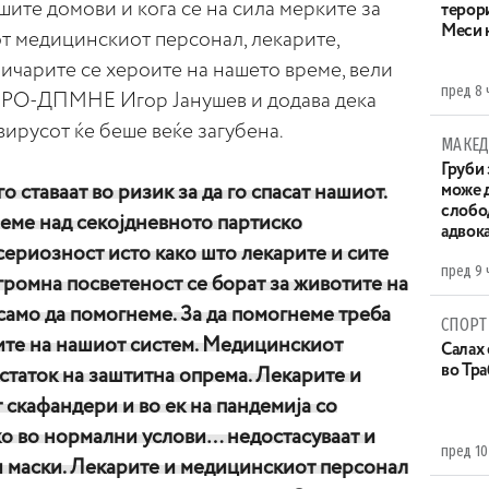
шите домови и кога се на сила мерките за
терор
Меси 
т медицинскиот персонал, лекарите,
ичарите се хероите на нашето време, вели
пред 8 
МРО-ДПМНЕ Игор Јанушев и додава дека
вирусот ќе беше веќе загубена.
МАКЕД
Груби 
го ставаат во ризик за да го спасат нашиот.
може д
слобо
неме над секојдневното партиско
адвока
сериозност исто како што лекарите и сите
пред 9 
громна посветеност се борат за животите на
 само да помогнеме. За да помогнеме треба
СПОРТ
ите на нашиот систем. Медицинскиот
Салах 
во Тр
статок на заштитна опрема. Лекарите и
скафандери и во ек на пандемија со
ко во нормални услови… недостасуваат и
пред 10
и маски. Лекарите и медицинскиот персонал