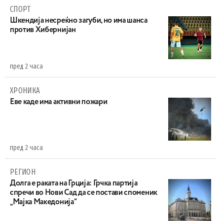
СПОРТ
Шкендија несреќно загуби, но има шанса
против Хибернијан
пред 2 часа
ХРОНИКА
Eве каде има активни пожари
пред 2 часа
РЕГИОН
Долга е раката на Грција: Грчка партија
спречи во Нови Сад да се постави споменик
„Мајка Македонија“