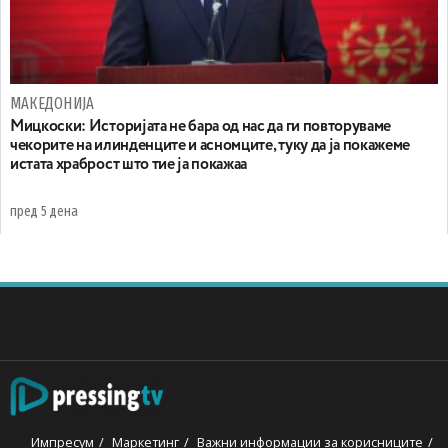
МАКЕДОНИЈА
Мицкоски: Историјата не бара од нас да ги повторуваме
чекорите на илинденците и асномците, туку да ја покажеме
истата храброст што тие ја покажаа
пред 5 дена
Импресум
Маркетинг
Важни информации за корисниците