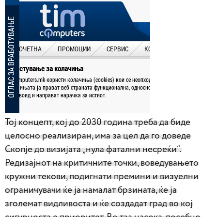
Тој концепт, кој до 2030 година треба да биде
целосно реализиран, има за цел да го доведе
Скопје до визијата „нула фатални несреќи“.
Редизајнот на критичните точки, воведувањето
кружни текови, подигнати премини и визуелни
ограничувачи ќе ја намалат брзината, ќе ја
зголемат видливоста и ќе создадат град во кој