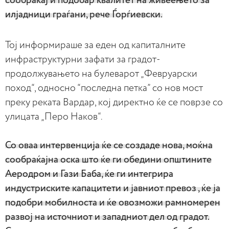
сообраќај и подобар квалитет на живеењето за
илјадници граѓани, рече Ѓорѓиевски.
Тој информираше за еден од капиталните
инфраструктурни зафати за градот-
продолжувањето на булеварот „Февруарски
поход“, односно “последна петка” со нов мост
преку реката Вардар, кој директно ќе се поврзе со
улицата „Перо Наков“.
Со оваа интервенција ќе се создаде нова, моќна
сообраќајна оска што ќе ги обедини општините
Аеродром и Гази Баба, ќе ги интегрира
индустриските капацитети и јавниот превоз , ќе ја
подобри мобилноста и ќе овозможи рамномерен
развој на источниот и западниот дел од градот.