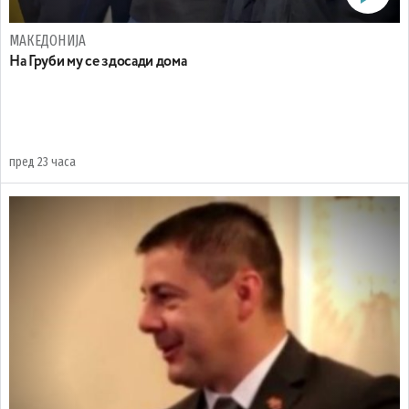
МАКЕДОНИЈА
На Груби му се здосади дома
пред 23 часа