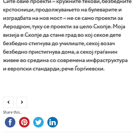
Сите овие проекти – кружните текови, безбедните
крстосници, продолжувањето на булеварите и
изградбата на нов мост – не се само проекти за
Аеродром, туку се проекти за цело Скопје. Моја
визија е Скопје да стане град во кој секое дете
безбедно стигнува до училиште, секој возач
безбедно пристигнува дома, а секој граѓанин
живее во средина со современа инфраструктура
и европски стандарди, рече Ѓорѓиевски.
Share this...