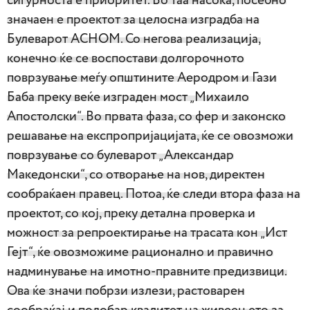
сигурноста е приоритет. Во таа насока, посебно
значаен е проектот за целосна изградба на
Булеварот АСНОМ. Со негова реализација,
конечно ќе се воспостави долгорочното
поврзување меѓу општините Аеродром и Гази
Баба преку веќе изграден мост „Михаило
Апостолски“. Во првата фаза, со фер и законско
решавање на експропријацијата, ќе се овозможи
поврзување со булеварот „Александар
Македонски“, со отворање на нов, директен
сообраќаен правец. Потоа, ќе следи втора фаза на
проектот, со кој, преку детална проверка и
можност за репроектирање на трасата кон „Ист
Гејт“, ќе овозможиме рационално и правично
надминување на имотно-правните предизвици.
Ова ќе значи побрзи излези, растоварен