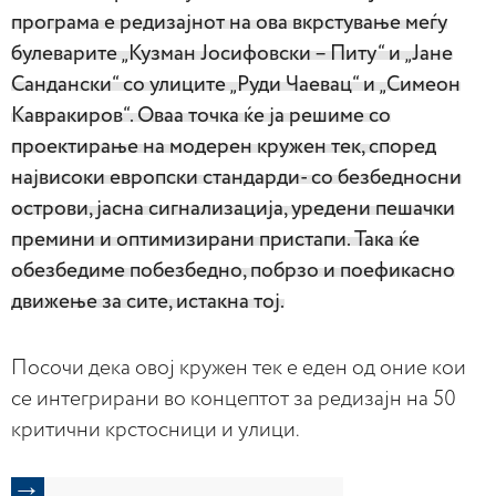
програма е редизајнот на ова вкрстување меѓу
булеварите „Кузман Јосифовски – Питу“ и „Јане
Сандански“ со улиците „Руди Чаевац“ и „Симеон
Кавракиров“. Оваа точка ќе ја решиме со
проектирање на модерен кружен тек, според
највисоки европски стандарди- со безбедносни
острови, јасна сигнализација, уредени пешачки
премини и оптимизирани пристапи. Така ќе
обезбедиме побезбедно, побрзо и поефикасно
движење за сите, истакна тој.
Посочи дека овој кружен тек е еден од оние кои
се интегрирани во концептот за редизајн на 50
критични крстосници и улици.