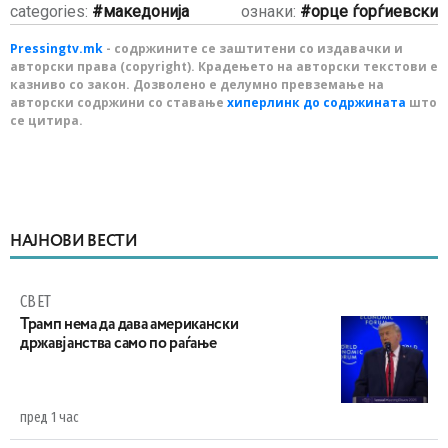
categories:
македонија
ознаки:
орце ѓорѓиевски
Pressingtv.mk
- содржините се заштитени со издавачки и
авторски права (copyright). Крадењето на авторски текстови е
казниво со закон. Дозволено е делумно превземање на
авторски содржини со ставање
хиперлинк до содржината
што
се цитира.
НАЈНОВИ ВЕСТИ
СВЕТ
Трамп нема да дава американски
државјанства само по раѓање
пред 1 час