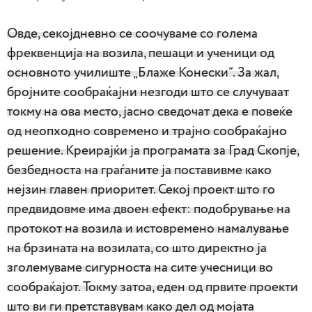
Овде, секојдневно се соочуваме со голема
фреквенција на возила, пешаци и ученици од
основното училиште „Блаже Конески“. За жал,
бројните сообраќајни незгоди што се случуваат
токму на ова место, јасно сведочат дека е повеќе
од неопходно современо и трајно сообраќајно
решение. Креирајќи ја програмата за Град Скопје,
безбедноста на граѓаните ја поставивме како
нејзин главен приоритет. Секој проект што го
предвидовме има двоен ефект: подобрување на
протокот на возила и истовремено намалување
на брзината на возилата, со што директно ја
зголемуваме сигурноста на сите учесници во
сообраќајот. Токму затоа, еден од првите проекти
што ви ги претставувам како дел од мојата