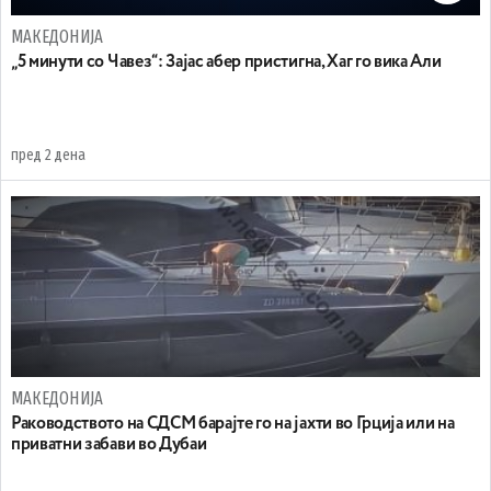
МАКЕДОНИЈА
„5 минути со Чавез“: Зајас абер пристигна, Хаг го вика Али
пред 2 дена
МАКЕДОНИЈА
Раководството на СДСМ барајте го на јахти во Грција или на
приватни забави во Дубаи