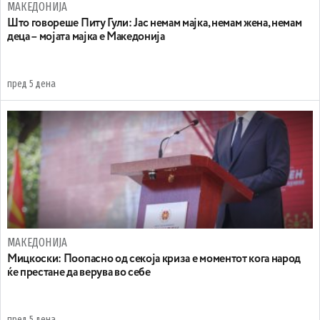
МАКЕДОНИЈА
Што говореше Питу Гули: Јас немам мајка, немам жена, немам
деца – мојата мајка е Македонија
пред 5 дена
МАКЕДОНИЈА
Мицкоски: Поопасно од секоја криза е моментот кога народ
ќе престане да верува во себе
пред 5 дена