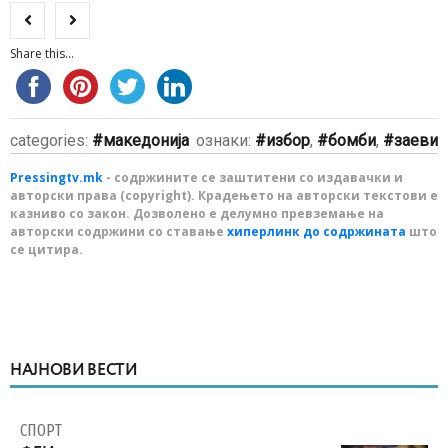
Share this...
categories:
македонија
ознаки:
избор
,
бомби
,
заеви
Pressingtv.mk
- содржините се заштитени со издавачки и
авторски права (copyright). Крадењето на авторски текстови е
казниво со закон. Дозволено е делумно превземање на
авторски содржини со ставање
хиперлинк до содржината
што
се цитира.
НАЈНОВИ ВЕСТИ
СПОРТ