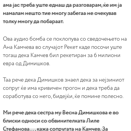
ама јас треба уште еднаш да разговарам, ќе им ја
намалам нешто тие многу забегаа не очекував
толку многу да побараат.
Ова аудио бомба се поклопува со сведочењето на
Ана Камчева во случајот Рекет каде посочи уште
тогаш дека Камчев бил рекетиран за 6 милиони
евра од Димишков.
Таа рече дека Димишков знаел дека за нејзиниот
сопруг ќе има кривичен прогон и дека треба да
соработува со него, бидејќи, ќе помине полесно.
Ми рече дека сестра му Весна Димишкова е во
блиски односи со обвинителката Лиле
Стефанова…, кажа сопругата на Камчев. За