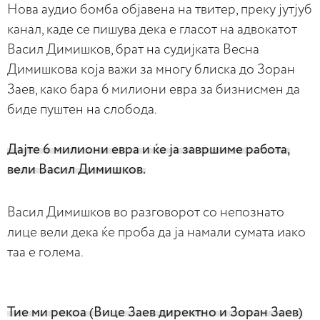
Нова аудио бомба објавена на твитер, преку јутјуб
канал, каде се пишува дека е гласот на адвокатот
Васил Димишков, брат на судијката Весна
Димишкова која важи за многу блиска до Зоран
Заев, како бара 6 милиони евра за бизнисмен да
биде пуштен на слобода.
Дајте 6 милиони еврa и ќе ја завршиме работа,
вели Васил Димишков.
Васил Димишков во разговорот со непознато
лице вели дека ќе проба да ја намали сумата иако
таа е голема.
Тие ми рекоа (Вице Заев директно и Зоран Заев)