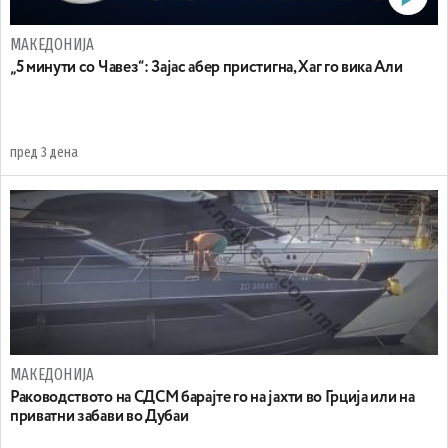
МАКЕДОНИЈА
„5 минути со Чавез“: Зајас абер пристигна, Хаг го вика Али
пред 3 дена
МАКЕДОНИЈА
Раководството на СДСМ барајте го на јахти во Грција или на
приватни забави во Дубаи