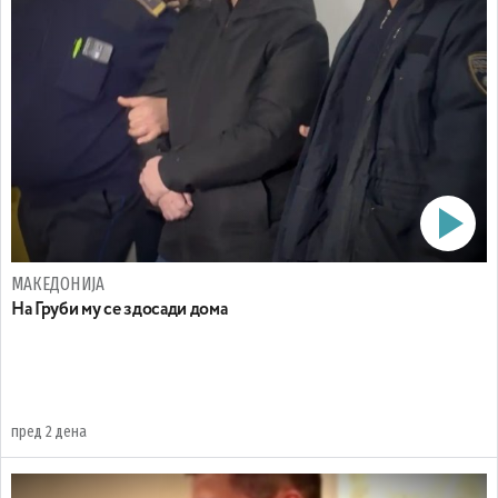
МАКЕДОНИЈА
На Груби му се здосади дома
пред 2 дена