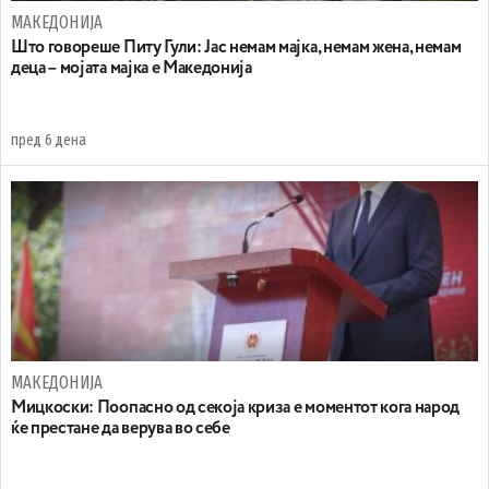
МАКЕДОНИЈА
Што говореше Питу Гули: Јас немам мајка, немам жена, немам
деца – мојата мајка е Македонија
пред 6 дена
МАКЕДОНИЈА
Мицкоски: Поопасно од секоја криза е моментот кога народ
ќе престане да верува во себе