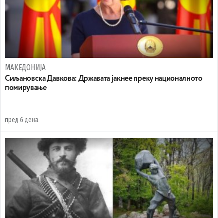
МАКЕДОНИЈА
Сиљановска Давкова: Државата јакнее преку националното
помирување
пред 6 дена