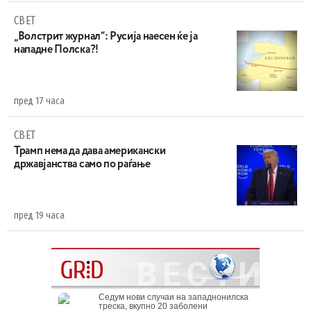
СВЕТ
„Волстрит журнал“: Русија наесен ќе ја
нападне Полска?!
пред 17 часа
СВЕТ
Трамп нема да дава американски
државјанства само по раѓање
пред 19 часа