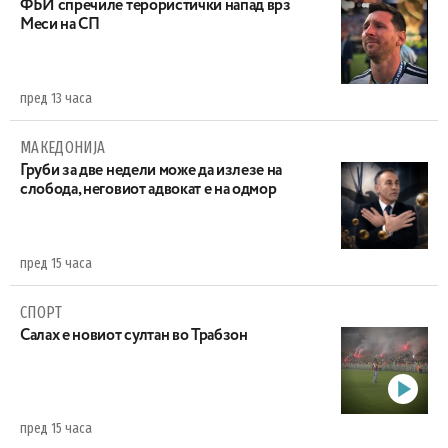
ФБИ спречиле терористички напад врз
Меси на СП
пред 13 часа
МАКЕДОНИЈА
Груби за две недели може да излезе на
слобода, неговиот адвокат е на одмор
пред 15 часа
СПОРТ
Салах е новиот султан во Трабзон
пред 15 часа