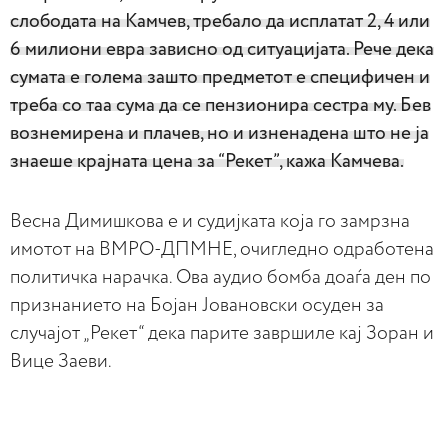
слободата на Камчев, требало да исплатат 2, 4 или
6 милиони евра зависно од ситуацијата. Рече дека
сумата е голема зашто предметот е специфичен и
треба со таа сума да се пензионира сестра му. Бев
вознемирена и плачев, но и изненадена што не ја
знаеше крајната цена за “Рекет”, кажа Камчева.
Весна Димишкова е и судијката која го замрзна
имотот на ВМРО-ДПМНЕ, очигледно одработена
политичка нарачка. Ова аудио бомба доаѓа ден по
признанието на Бојан Јовановски осуден за
случајот „Рекет“ дека парите завршиле кај Зоран и
Вице Заеви.