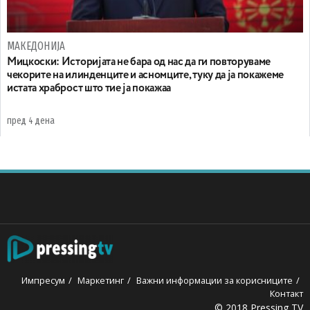
МАКЕДОНИЈА
Мицкоски: Историјата не бара од нас да ги повторуваме
чекорите на илинденците и асномците, туку да ја покажеме
истата храброст што тие ја покажаа
пред 4 дена
Импресум
Маркетинг
Важни информации за корисниците
Контакт
© 2018 Pressing TV