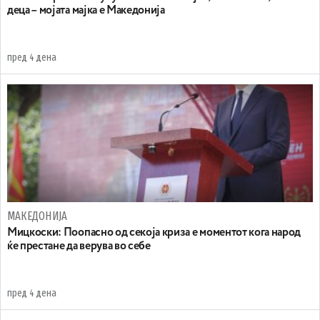
деца – мојата мајка е Македонија
пред 4 дена
МАКЕДОНИЈА
Мицкоски: Поопасно од секоја криза е моментот кога народ
ќе престане да верува во себе
пред 4 дена