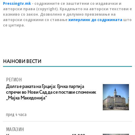
Pressingtv.mk
- содржините се заштитени со издавачки и
авторски права (copyright). Крадењето на авторски текстови е
казниво со закон. Дозволено е делумно превземање на
авторски содржини со ставање
хиперлинк до содржината
што
се цитира.
НАЈНОВИ ВЕСТИ
РЕГИОН
Долга е раката на Грција: Грчка партија
спречи во Нови Сад да се постави споменик
„Мајка Македонија“
пред 4 часа
МАГАЗИН