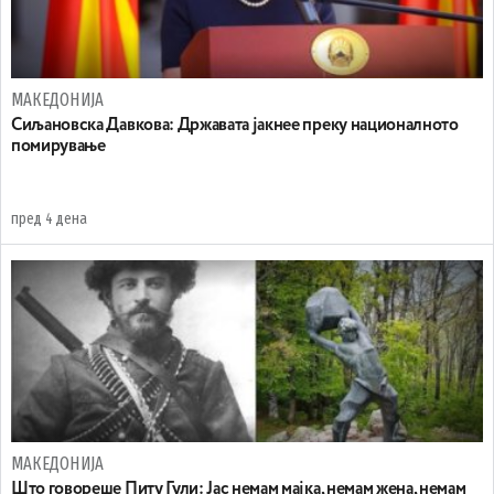
МАКЕДОНИЈА
Сиљановска Давкова: Државата јакнее преку националното
помирување
пред 4 дена
МАКЕДОНИЈА
Што говореше Питу Гули: Јас немам мајка, немам жена, немам