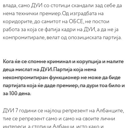
влада, само ДУИ со стотици скандали зад себе да
нема технички премиер.Од изградбата на
коридорите, до самитот на ОБСЕ, не постои
работа за која се фатија кадри на ДУИ, а да не ја
компромитирале, велат од опозициската партија.
Кога ќе се спомне криминал и корупција и малите
деца мислат на ДУИ.Партија која нема
некомпромитиран функционер не може да биде
партијата која ќе даде премиер, па дури тоа било и
за 100 дена.
ДУИ 7 години се најлош репрезент на Албанците,
тие се репрезент само и само на своите лични
интереси, а стотици Албанци, исто како и