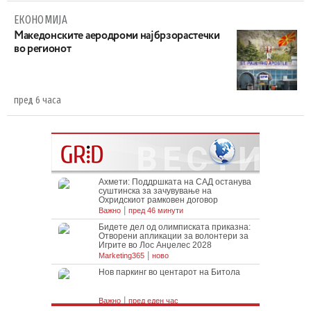
ЕКОНОМИЈА
Maкедонските аеродроми најбрзорастечки
во регионот
пред 6 часа