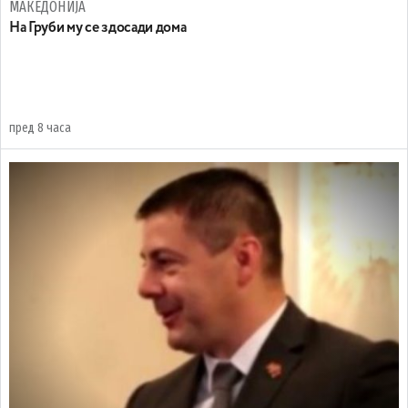
МАКЕДОНИЈА
На Груби му се здосади дома
пред 8 часа