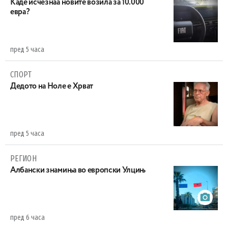
Каде исчезнаа новите возила за 10.000
евра?
пред 5 часа
СПОРТ
Дедото на Ноле е Хрват
пред 5 часа
РЕГИОН
Aлбански знамиња во европски Улцињ
пред 6 часа