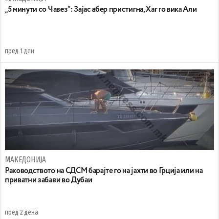
„5 минути со Чавез“: Зајас абер пристигна, Хаг го вика Али
пред 1 ден
МАКЕДОНИЈА
Раководството на СДСМ барајте го на јахти во Грција или на
приватни забави во Дубаи
пред 2 дена