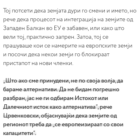
Тој потсети дека земјата дури го смени и името, но
рече дека процесот на интеграција на земјите од
Западен Балкан во ЕУ е забавен, или како што
вели тој, практично запрен. Затоа, тој се
прашуваше кои се намерите на европските земји
и посочи дека некои земји го блокираат
пристапот на нови членки.
„Што ако сме принудени, не по своја волја, да
бараме алтернативи. Да не бидам погрешно
разбран, јас не ги одбирам Истокот или
Далечниот исток како алтернатива“, рече
Црвенковски, објаснувајќи дека земјите од
регионот треба да „се европеизираат со свои
капацитети“.