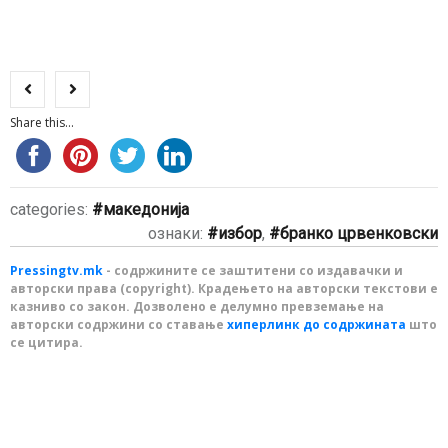
Share this...
categories:
македонија
ознаки:
избор
,
бранко црвенковски
Pressingtv.mk
- содржините се заштитени со издавачки и
авторски права (copyright). Крадењето на авторски текстови е
казниво со закон. Дозволено е делумно превземање на
авторски содржини со ставање
хиперлинк до содржината
што
се цитира.