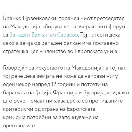
Бранко Црвенковски, поранешниот претседател
на Македонија, зборуваше на вчерашниот форум
за
Западен Балкан во Сараево
. Тој потсети дека
секоја земја од Западен Балкан има поставено
стратешка цел – членство во Европската унија.
Говорејќи за искуството на Македонија на тој пат,
тој рече дека земјата не може да направи ниту
еден чекор напред 12 години и потсети на
барањата на Грција, Франција и Бугарија, кои, како
што рече, немаат никаква врска со пропишаните
критериуми од страна на Европската
комисија.потребни за започнување на
преговорите.