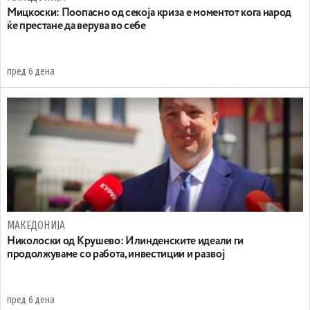
Мицкоски: Поопасно од секоја криза е моментот кога народ
ќе престане да верува во себе
пред 6 дена
МАКЕДОНИЈА
Николоски од Крушево: Илинденските идеали ги
продолжуваме со работа, инвестиции и развој
пред 6 дена