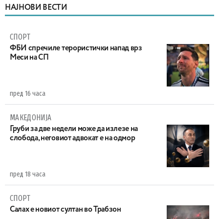
НАЈНОВИ ВЕСТИ
СПОРТ
ФБИ спречиле терористички напад врз
Меси на СП
пред 16 часа
МАКЕДОНИЈА
Груби за две недели може да излезе на
слобода, неговиот адвокат е на одмор
пред 18 часа
СПОРТ
Салах е новиот султан во Трабзон