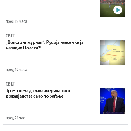
пред 18 часа
СВЕТ
„Волстрит журнал“: Русија наесен ќе ја
нападне Полска?!
пред 19 часа
СВЕТ
Трамп нема да дава американски
државјанства само по раѓање
пред 21 час