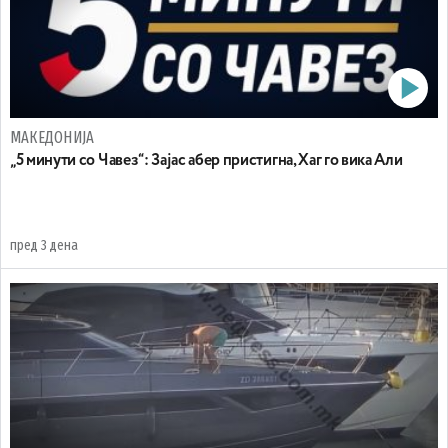
МАКЕДОНИЈА
„5 минути со Чавез“: Зајас абер пристигна, Хаг го вика Али
пред 3 дена