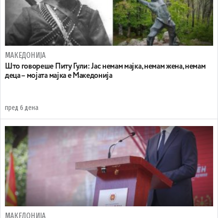
МАКЕДОНИЈА
Што говореше Питу Гули: Јас немам мајка, немам жена, немам
деца – мојата мајка е Македонија
пред 6 дена
МАКЕДОНИЈА