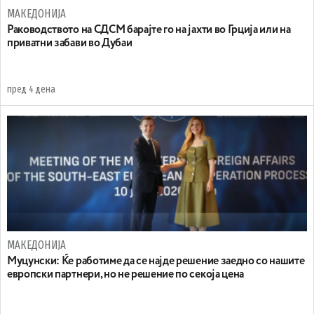
МАКЕДОНИЈА
Раководството на СДСМ барајте го на јахти во Грција или на
приватни забави во Дубаи
пред 4 дена
МАКЕДОНИЈА
Муцунски: Ќе работиме да се најде решение заедно со нашите
европски партнери, но не решение по секоја цена