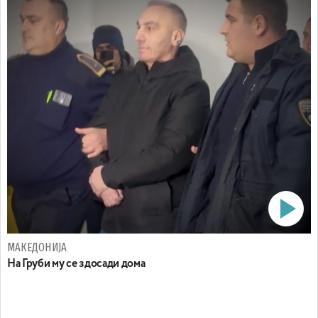
МАКЕДОНИЈА
На Груби му се здосади дома