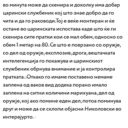
во минута може да скенира и доколку има добар
царински службеник кој што знае добро да го
чита и да го раководи.Тој е веќе монтиран и ќе
остане во царинската испостава каде што ќе ги
скенира сите пратки кои се мал обем, односно со
обем 1 метар на 80. Се што е поврзано со оружје,
со дел од оружје, експлозив, дрога, вештачката
интелегенција го покажува и царинскиот
службеник обрнува внимание и ја контролира
пратката..Откако го имаме поставено немаме
заплена од ваков вид додека порано имало
заплена на ситни количини марихуана, дел од
оружје, кој ако помине еден дел, потоа поминува
друг и може да се склопи објасни Николовски во
интервјурто.