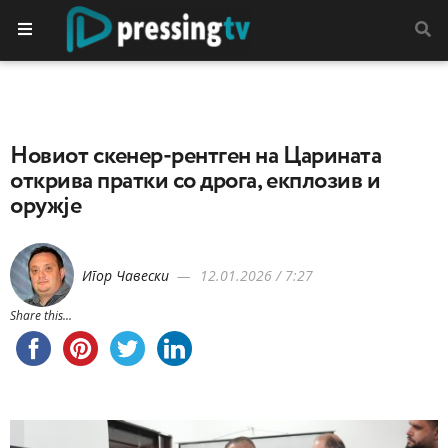
Новиот скенер-рентген на Царината
открива пратки со дрога, екплозив и
оружје
Игор Чавески
12.01.2026 / 7:27
Share this...