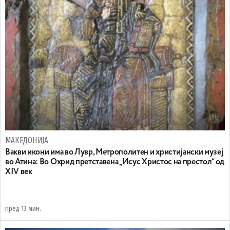
МАКЕДОНИЈА
Вакви икони има во Лувр, Метрополитен и христијански музеј
во Атина: Во Охрид претставена „Исус Христос на престол“ од
XIV век
пред 13 мин.