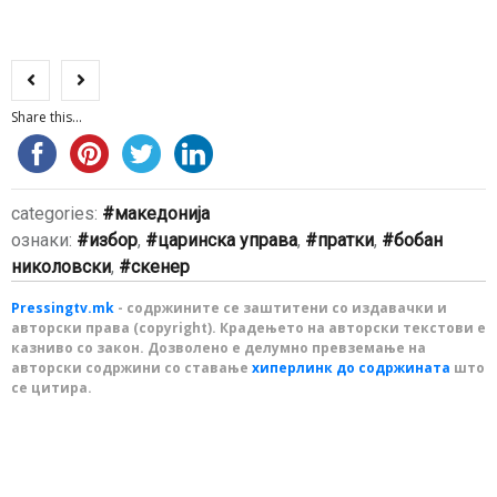
Share this...
categories:
македонија
ознаки:
избор
,
царинска управа
,
пратки
,
бобан
николовски
,
скенер
Pressingtv.mk
- содржините се заштитени со издавачки и
авторски права (copyright). Крадењето на авторски текстови е
казниво со закон. Дозволено е делумно превземање на
авторски содржини со ставање
хиперлинк до содржината
што
се цитира.