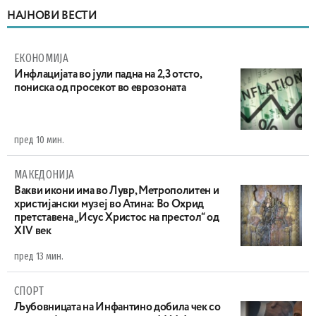
НАЈНОВИ ВЕСТИ
ЕКОНОМИЈА
Инфлацијата во јули падна на 2,3 отсто,
пониска од просекот во еврозоната
пред 10 мин.
МАКЕДОНИЈА
Вакви икони има во Лувр, Метрополитен и
христијански музеј во Атина: Во Охрид
претставена „Исус Христос на престол“ од
XIV век
пред 13 мин.
СПОРТ
Љубовницата на Инфантино добила чек со