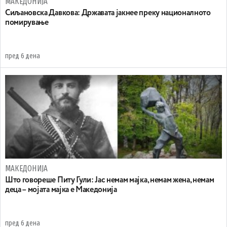
МАКЕДОНИЈА
Сиљановска Давкова: Државата јакнее преку националното
помирување
пред 6 дена
МАКЕДОНИЈА
Што говореше Питу Гули: Јас немам мајка, немам жена, немам
деца – мојата мајка е Македонија
пред 6 дена