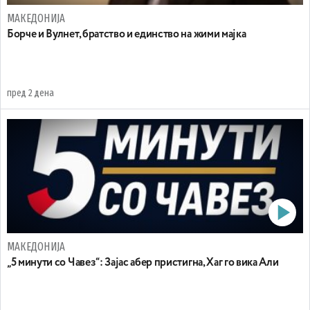
МАКЕДОНИЈА
Борче и Вулнет, братство и единство на жими мајка
пред 2 дена
МАКЕДОНИЈА
„5 минути со Чавез“: Зајас абер пристигна, Хаг го вика Али