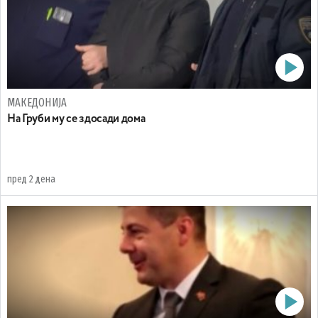
МАКЕДОНИЈА
На Груби му се здосади дома
пред 2 дена