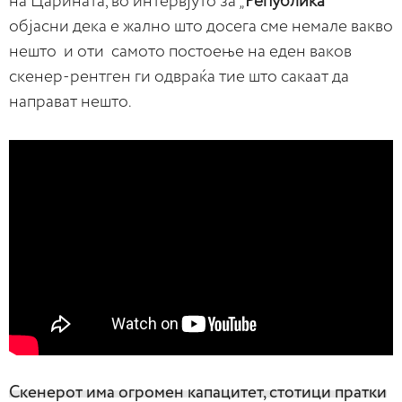
на Царината, во интервјуто за „
Република“
објасни дека е жално што досега сме немале вакво
нешто и оти самото постоење на еден ваков
скенер-рентген ги одвраќа тие што сакаат да
направат нешто.
Скенерот има огромен капацитет, стотици пратки