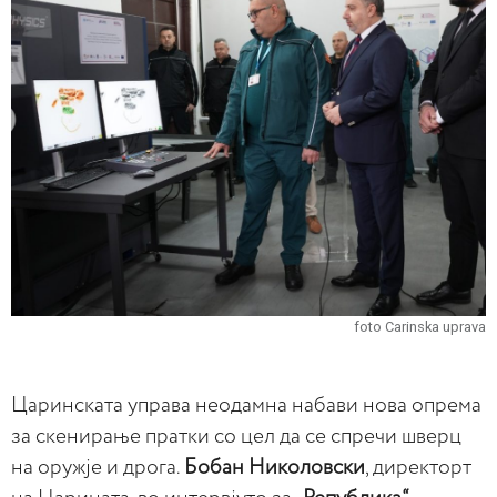
foto Carinska uprava
Царинската управа неодамна набави нова опрема
за скенирање пратки со цел да се спречи шверц
на оружје и дрога.
Бобан Николовски
, директорт