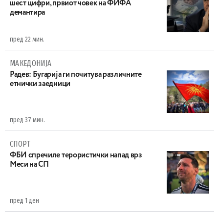
шест цифри, првиот човек на ФИФА
демантира
пред 22 мин.
МАКЕДОНИЈА
Радев: Бугарија ги почитува различните
етнички заедници
пред 37 мин.
СПОРТ
ФБИ спречиле терористички напад врз
Меси на СП
пред 1 ден