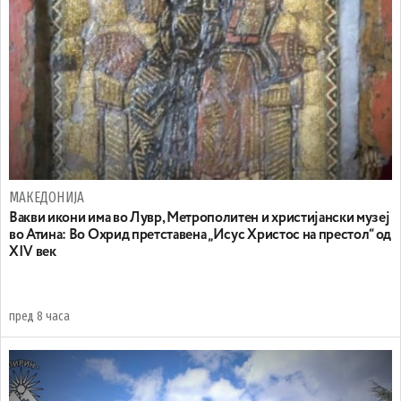
МАКЕДОНИЈА
Вакви икони има во Лувр, Метрополитен и христијански музеј
во Атина: Во Охрид претставена „Исус Христос на престол“ од
XIV век
пред 8 часа