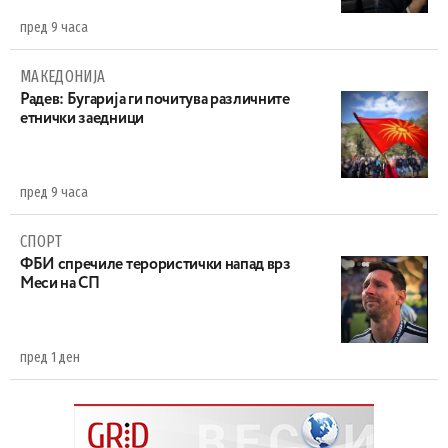
пред 9 часа
МАКЕДОНИЈА
Радев: Бугарија ги почитува различните
етнички заедници
пред 9 часа
СПОРТ
ФБИ спречиле терористички напад врз
Меси на СП
пред 1 ден