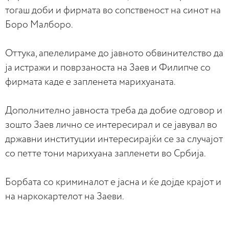
тогаш доби и фирмата во сопственост на синот на
Боро Малборо.
Оттука, апелелираме до јавното обвинителство да
ја истражи и поврзаноста на Заев и Филипче со
фирмата каде е запленета марихуаната.
Дополнително јавноста треба да добие одговор и
зошто Заев лично се интересирал и се јавувал во
државни институции интересирајќи се за случајот
со петте тони марихуана запленети во Србија.
Борбата со криминалот е јасна и ќе дојде крајот и
на наркокартелот на Заеви.