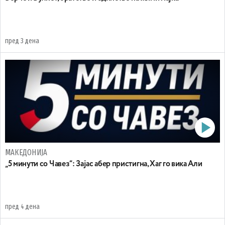
пред 3 дена
МАКЕДОНИЈА
„5 минути со Чавез“: Зајас абер пристигна, Хаг го вика Али
пред 4 дена