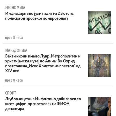
ЕКОНОМИЈА
Инфлацијата во јули падна на 2,3 отсто,
пониска од просекот во еврозоната
пред 8 часа
МАКЕДОНИЈА
Вакви икони има во Лувр, Метрополитен и
христијански музеј во Атина: Во Охрид
претставена „Исус Христос на престол“ од
XIV век
пред 8 часа
СПОРТ
Љубовницата на Инфантино добила чек со
шест цифри, првиот човек на ФИФА
демантира