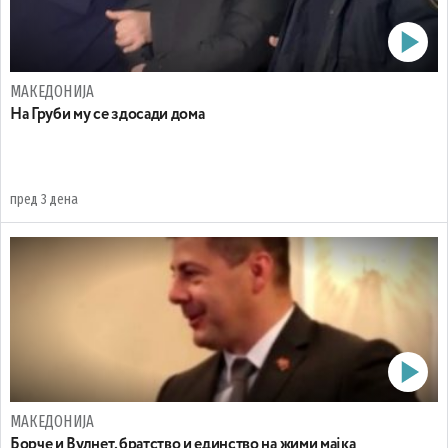
МАКЕДОНИЈА
На Груби му се здосади дома
пред 3 дена
МАКЕДОНИЈА
Борче и Вулнет, братство и единство на жими мајка