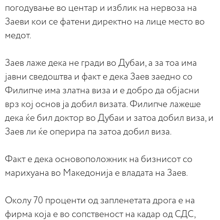
погодување во центар и изблик на нервоза на
Заеви кои се фатени директно на лице место во
медот.
Заев лаже дека не гради во Дубаи, а за тоа има
јавни сведоштва и факт е дека Заев заедно со
Филипче има златна виза и е добро да објасни
врз кој основ ја добил визата. Филипче лажеше
дека ќе бил доктор во Дубаи и затоа добил виза, и
Заев ли ќе оперира па затоа добил виза.
Факт е дека основоположник на бизнисот со
марихуана во Македонија е владата на Заев.
Околу 70 проценти од запленетата дрога е на
фирма која е во сопственост на кадар од СДС,