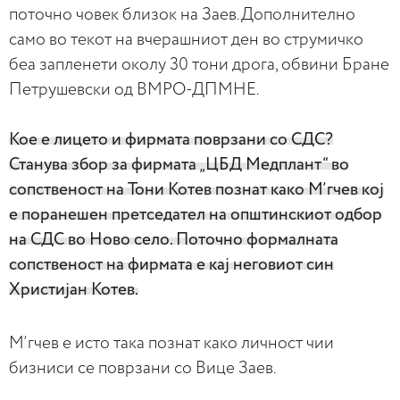
поточно човек близок на Заев.Дополнително
само во текот на вчерашниот ден во струмичко
беа запленети околу 30 тони дрога, oбвини Бране
Петрушевски од ВМРО-ДПМНЕ.
Кое е лицето и фирмата поврзани со СДС?
Станува збор за фирмата „ЦБД Медплант“ во
сопственост на Тони Котев познат како М’гчев кој
е поранешен претседател на општинскиот одбор
на СДС во Ново село. Поточно формалната
сопственост на фирмата е кај неговиот син
Христијан Котев.
М’гчев е исто така познат како личност чии
бизниси се поврзани со Вице Заев.