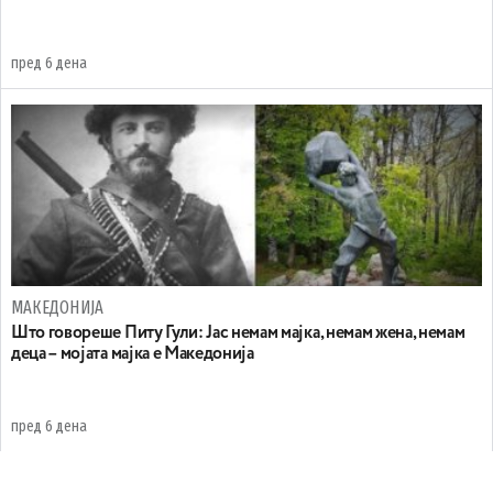
пред 6 дена
МАКЕДОНИЈА
Што говореше Питу Гули: Јас немам мајка, немам жена, немам
деца – мојата мајка е Македонија
пред 6 дена