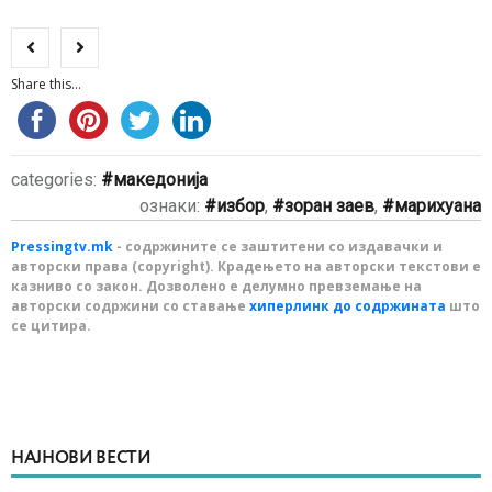
Share this...
categories:
македонија
ознаки:
избор
,
зоран заев
,
марихуана
Pressingtv.mk
- содржините се заштитени со издавачки и
авторски права (copyright). Крадењето на авторски текстови е
казниво со закон. Дозволено е делумно превземање на
авторски содржини со ставање
хиперлинк до содржината
што
се цитира.
НАЈНОВИ ВЕСТИ