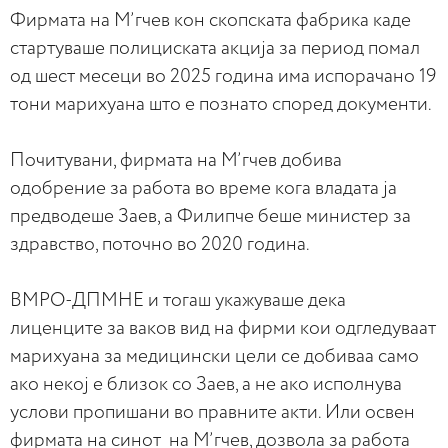
Фирмата на М’гчев кон скопската фабрика каде
стартуваше полициската акција за период помал
од шест месеци во 2025 година има испорачано 19
тони марихуана што е познато според документи.
Почитувани, фирмата на М’гчев добива
одобрение за работа во време кога владата ја
предводеше Заев, а Филипче беше министер за
здравство, поточно во 2020 година.
ВМРО-ДПМНЕ и тогаш укажуваше дека
лиценците за ваков вид на фирми кои одгледуваат
марихуана за медицински цели се добиваа само
ако некој е близок со Заев, а не ако исполнува
услови пропишани во правните акти. Или освен
фирмата на синот на М’гчев, дозвола за работа