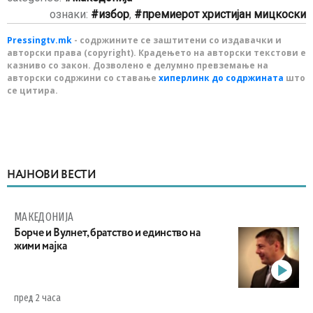
ознаки:
избор
,
премиерот христијан мицкоски
Pressingtv.mk
- содржините се заштитени со издавачки и
авторски права (copyright). Крадењето на авторски текстови е
казниво со закон. Дозволено е делумно превземање на
авторски содржини со ставање
хиперлинк до содржината
што
се цитира.
НАЈНОВИ ВЕСТИ
МАКЕДОНИЈА
Борче и Вулнет, братство и единство на
жими мајка
пред 2 часа