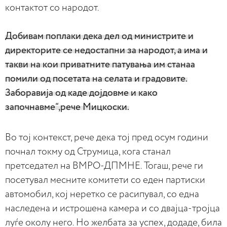
контактот со народот.
Добивам поплаки дека дел од министрите и
директорите се недостапни за народот, а има и
такви на кои приватните патувања им станаа
помили од посетата на селата и градовите.
Заборавија од каде дојдовме и како
започнавме“,рече Мицкоски.
Во тој контекст, рече дека тој пред осум години
почнал токму од Струмица, кога станал
претседател на ВМРО-ДПМНЕ. Тогаш, рече ги
посетувал месните комитети со еден партиски
автомобил, кој неретко се расипувал, со една
наследена и истрошена камера и со двајца-тројца
луѓе околу него. Но желбата за успех, додаде, била