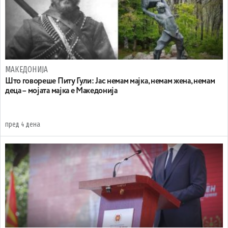
МАКЕДОНИЈА
Што говореше Питу Гули: Јас немам мајка, немам жена, немам
деца – мојата мајка е Македонија
пред 4 дена