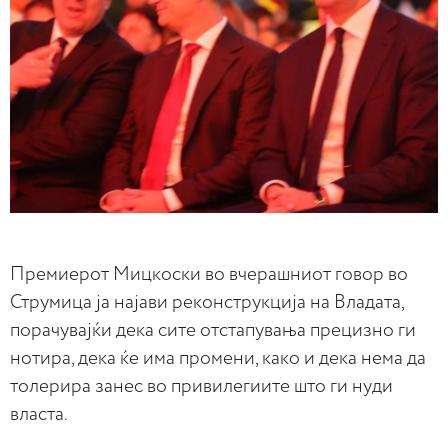
Премиерот Мицкоски во вчерашниот говор во
Струмица ја најави реконструкција на Владата,
порачувајќи дека сите отстапувања прецизно ги
нотира, дека ќе има промени, како и дека нема да
толерира занес во привилегиите што ги нуди
власта.