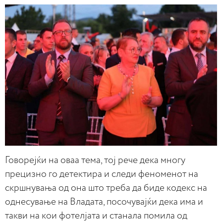
Говорејќи на оваа тема, тој рече дека многу
прецизно го детектира и следи феноменот на
скршнувања од она што треба да биде кодекс на
однесување на Владата, посочувајќи дека има и
такви на кои фотелјата и станала помила од