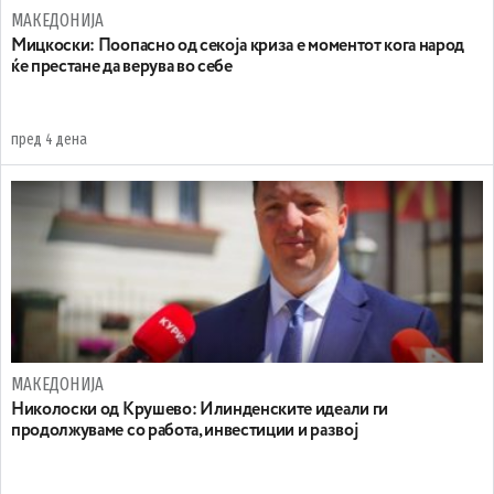
МАКЕДОНИЈА
Мицкоски: Поопасно од секоја криза е моментот кога народ
ќе престане да верува во себе
пред 4 дена
МАКЕДОНИЈА
Николоски од Крушево: Илинденските идеали ги
продолжуваме со работа, инвестиции и развој