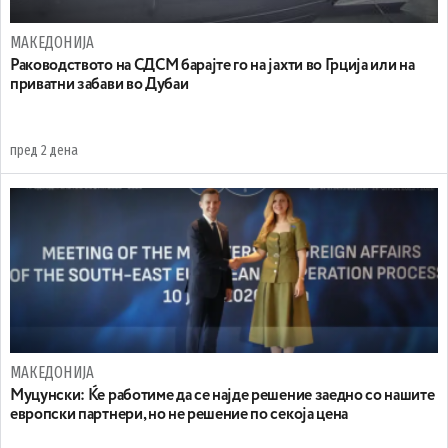
МАКЕДОНИЈА
Раководството на СДСМ барајте го на јахти во Грција или на
приватни забави во Дубаи
пред 2 дена
МАКЕДОНИЈА
Муцунски: Ќе работиме да се најде решение заедно со нашите
европски партнери, но не решение по секоја цена