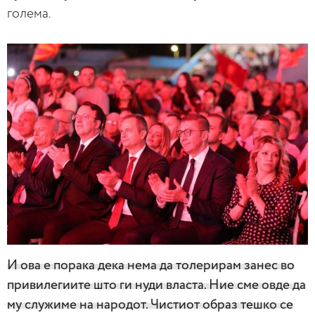
голема.
И ова е порака дека нема да толерирам занес во
привилегиите што ги нуди власта. Ние сме овде да
му служиме на народот. Чистиот образ тешко се