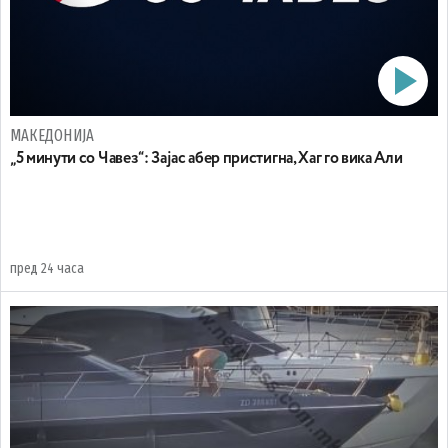
МАКЕДОНИЈА
„5 минути со Чавез“: Зајас абер пристигна, Хаг го вика Али
пред 24 часа