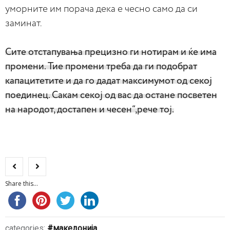
уморните им порача дека е чесно само да си
заминат.
Сите отстапувања прецизно ги нотирам и ќе има
промени. Тие промени треба да ги подобрат
капацитетите и да го дадат максимумот од секој
поединец. Сакам секој од вас да остане посветен
на народот, достапен и чесен“,рече тој.
Share this...
categories:
македонија