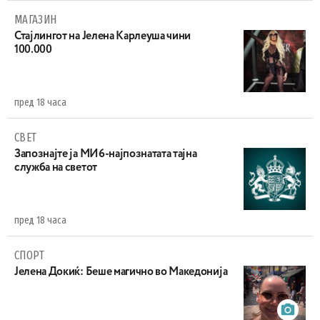
МАГАЗИН
Стајлингот на Јелена Карлеуша чини
100.000
пред 18 часа
СВЕТ
Запознајте ја МИ6-најпознатата тајна
служба на светот
пред 18 часа
СПОРТ
Јелена Докиќ: Беше магично во Македонија