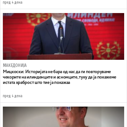
пред 4 дена
МАКЕДОНИЈА
Мицкоски: Историјата не бара од нас да ги повторуваме
чекорите на илинденците и асномците, туку да ја покажеме
истата храброст што тие ја покажаа
пред 4 дена