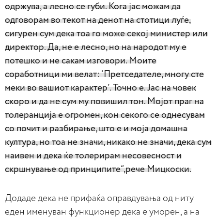
одржува, а лесно се губи. Кога јас можам да
одговорам во текот на денот на стотици луѓе,
сигурен сум дека тоа го може секој министер или
директор. Да, не е лесно, но на народот му е
потешко и не сакам изговори. Моите
соработници ми велат: ‘Претседателе, многу сте
меки во вашиот карактер’. Точно е. Јас на човек
скоро и да не сум му повишил тон. Мојот праг на
толеранција е огромен, кон секого се однесувам
со почит и разбирање, што е и моја домашна
култура, но тоа не значи, никако не значи, дека сум
наивен и дека ќе толерирам несовесност и
скршнување од принципите“,рече Мицкоски.
Додаде дека не прифаќа оправдувања од ниту
еден именуван функционер дека е уморен, а на