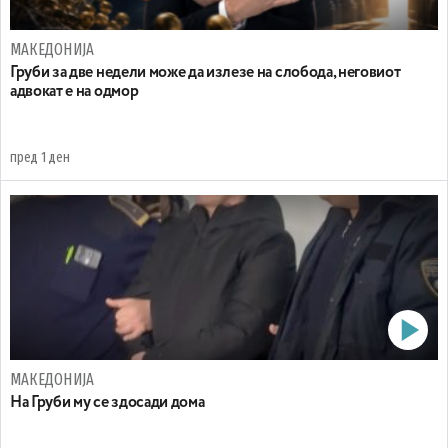
МАКЕДОНИЈА
Груби за две недели може да излезе на слобода, неговиот
адвокат е на одмор
пред 1 ден
МАКЕДОНИЈА
На Груби му се здосади дома