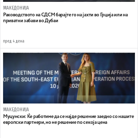
МАКЕДОНИЈА
Раководството на СДСМ барајте го на јахти во Грција или на
приватни забави во Дубаи
пред 4 дена
МАКЕДОНИЈА
Муцунски: Ќе работиме да се најде решение заедно со нашите
европски партнери, но не решение по секоја цена