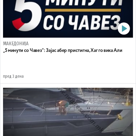
МАКЕДОНИЈА
„5 минути со Чавез“: Зајас абер пристигна, Хаг го вика Али
пред 3 дена