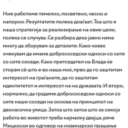
Ние работиме темелно, посветено, чесно и
напорно. Резултатите полека доаѓаат. Тоа што е
наша стратегија за реализирање на овие цели,
полека се случува. Се разбира дека јавно нема
многу да зборувам за деталите. Како човек
очекувам да имаме добрососедски односи со сите
со сите соседи. Како претседател на Влада ќе
сторам сè што е во наша моќ, прво да го заштитам
интересот на граѓаните, да го заштитам
идентитетот и интересот на на државата. И второ,
нормално, да градиме добрососедски односи со
сите наши соседи на основа на принципот на
двонасочна улица. Затоа што затоа што за секоја
работа во животот треба најмалку двајца, рече
Мицкоски во одговор на новинарско прашање