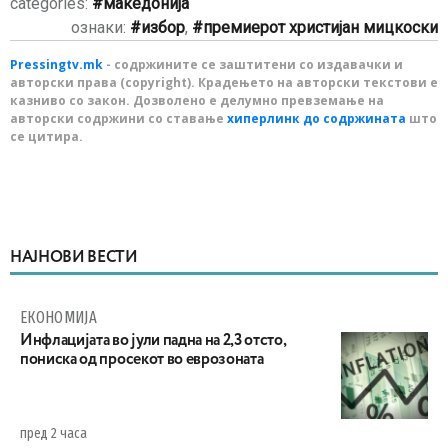
categories:
македонија
ознаки:
избор
,
премиерот христијан мицкоски
Pressingtv.mk
- содржините се заштитени со издавачки и
авторски права (copyright). Крадењето на авторски текстови е
казниво со закон. Дозволено е делумно превземање на
авторски содржини со ставање
хиперлинк до содржината
што
се цитира.
НАЈНОВИ ВЕСТИ
ЕКОНОМИЈА
Инфлацијата во јули падна на 2,3 отсто,
пониска од просекот во еврозоната
пред 2 часа