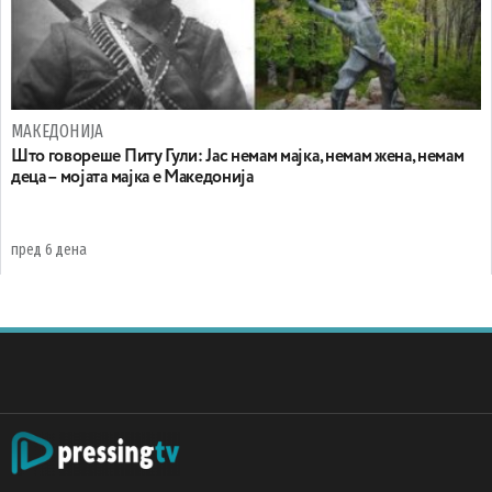
МАКЕДОНИЈА
Што говореше Питу Гули: Јас немам мајка, немам жена, немам
деца – мојата мајка е Македонија
пред 6 дена