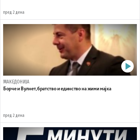
пред 2 дена
МАКЕДОНИЈА
Борче и Вулнет, братство и единство на жими мајка
пред 2 дена