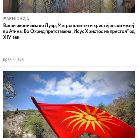
МАКЕДОНИЈА
Вакви икони има во Лувр, Метрополитен и христијански музеј
во Атина: Во Охрид претставена „Исус Христос на престол“ од
XIV век
пред 2 часа