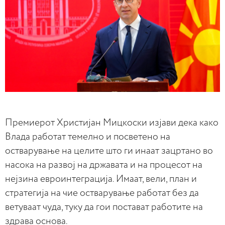
Премиерот Христијан Мицкоски изјави дека како
Влада работат темелно и посветено на
остварување на целите што ги инаат зацртано во
насока на развој на државата и на процесот на
нејзина евроинтеграција. Имаат, вели, план и
стратегија на чие остварување работат без да
ветуваат чуда, туку да гои постават работите на
здрава основа.