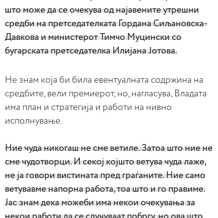
што може да се очекува од најавените утрешни
средби на претседателката Гордана Сиљановска-
Давкова и министерот Тимчо Муцински со
бугарската претседателка Илијана Јотова.
​Не знам која би била евентуалната содржина на
средбите, вели премиерот, но, нагласува, Владата
има план и стратегија и работи на нивно
исполнување.
Ние чуда никогаш не сме ветиле. Затоа што ние не
сме чудотворци. И секој којшто ветува чуда лаже,
не ја говори вистината пред граѓаните. ​Ние само
ветувавме напорна работа, тоа што и го правиме.
Јас знам дека можеби има некои очекувања за
некои работи да се случуваат побргу, но ова што