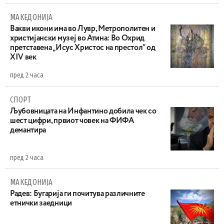
МАКЕДОНИЈА
Вакви икони има во Лувр, Метрополитен и
христијански музеј во Атина: Во Охрид
претставена „Исус Христос на престол“ од
XIV век
пред 2 часа
СПОРТ
Љубовницата на Инфантино добила чек со
шест цифри, првиот човек на ФИФА
демантира
пред 2 часа
МАКЕДОНИЈА
Радев: Бугарија ги почитува различните
етнички заедници