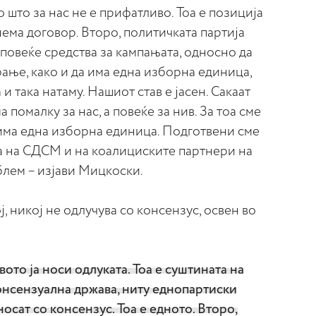
 што за нас не е прифатливо. Тоа е позиција
 нема договор. Второ, политичката партија
повеќе средства за кампањата, односно да
ање, како и да има една изборна единица,
 така натаму. Нашиот став е јасен. Сакаат
 помалку за нас, а повеќе за нив. За тоа сме
 има една изборна единица. Подготвени сме
а на СДСМ и на коалициските партнери на
лем – изјави Мицкоски.
, никој не одлучува со консензус, освен во
ото ја носи одлуката. Тоа е суштината на
онсензуална држава, ниту еднопартиски
носат со консензус. Тоа е едното. Второ,