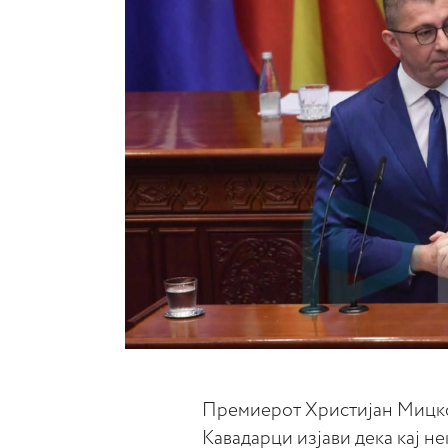
Премиерот Христијан Мицкос
Кавадарци изјави дека кај н