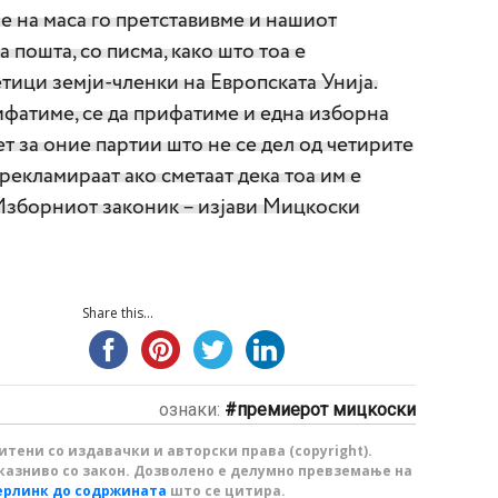
е на маса го претставивме и нашиот
на пошта, со писма, како што тоа е
тици земји-членки на Европската Унија.
ифатиме, се да прифатиме и една изборна
ет за оние партии што не се дел од четирите
 рекламираат ако сметаат дека тоа им е
 Изборниот законик – изјави Мицкоски
Share this...
ознаки:
премиерот мицкоски
тени со издавачки и авторски права (copyright).
казниво со закон. Дозволено е делумно превземање на
ерлинк до содржината
што се цитира.