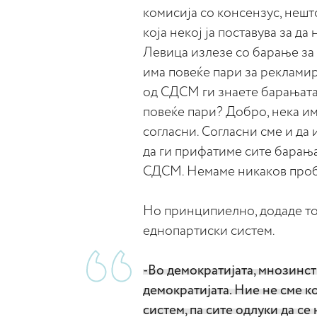
комисија со консензус, нешто
која некој ја поставува за да
Левица излезе со барање за 
има повеќе пари за рекламир
од СДСМ ги знаете барањата и
повеќе пари? Добро, нека има
согласни. Согласни сме и да
да ги прифатиме сите барањ
СДСМ. Немаме никаков проб
Но принципиелно, додаде тој
еднопартиски систем.
-Во демократијата, мнозинств
демократијата. Ние не сме к
систем, па сите одлуки да се 