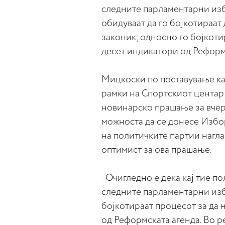
следните парламентарни избо
обидуваат да го бојкотираа
законик, односно го бојкоти
десет индикатори од Реформ
Мицкоски по поставување ка
рамки на Спортскиот центар 
новинарско прашање за вче
можноста да се донесе Избо
на политичките партии нагла
оптимист за ова прашање.
-Очигледно е дека кај тие по
следните парламентарни избо
бојкотираат процесот за да 
од Реформската агенда. Во ре