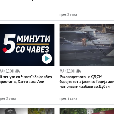
пред 2 дена
МАКЕДОНИЈА
МАКЕДОНИЈА
„5 минути со Чавез“: Зајас абер
Раководството на СДСМ
пристигна, Хаг го вика Али
барајте го на јахти во Грција ил
на приватни забави во Дубаи
пред 3 дена
пред 4 дена