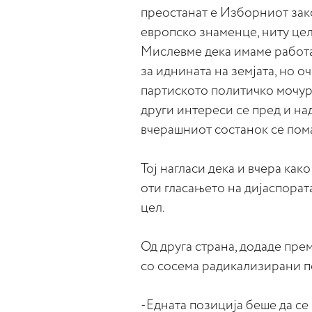
преостанат е Изборниот зако
европско знаменце, ниту цел
Мислевме дека имаме работа 
за иднината на земјата, но о
партиското политичко мочур
други интереси се пред и на
вчерашниот состанок се пом
Тој нагласи дека и вчера как
оти гласањето на дијаспорат
цел.
Од друга страна, додаде пре
со сосема радикализирани п
-Едната позиција беше да се