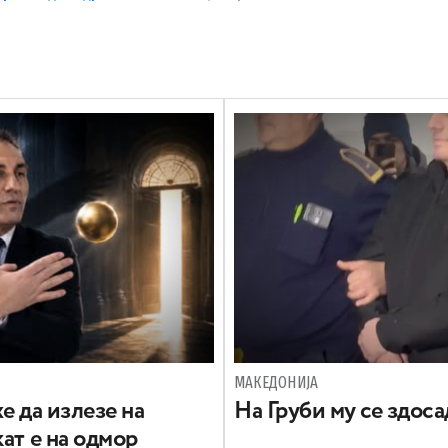
МАКЕДОНИЈА
е да излезе на
На Груби му се здос
ат е на одмор