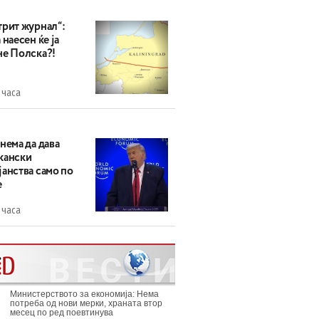
трит журнал“:
 наесен ќе ја
не Полска?!
 часа
нема да дава
кански
анства само по
е
 часа