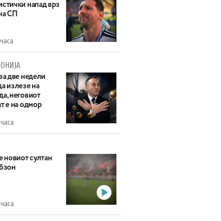
истички напад врз
на СП
 часа
ОНИЈА
за две недели
а излезе на
да, неговиот
т е на одмор
 часа
е новиот султан
абзон
 часа