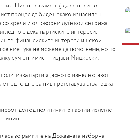
ник. Ние не сакаме тој да се носи со
иот процес да биде некако изнасилен.
со зрели и одговорни луѓе кои се грижат
чигледно е дека партиските интереси,
иште, финансиските интереси и некои
д се ние тука не можеме да помогнеме, но по
алку сум оптимист – изјави Мицкоски.
о политичка партија јасно го изнеле ставот
а е нешто што за нив претставува стратешка
миерот, дел од политичките партии излегле
озиции.
 гласа во рамките на Државната изборна