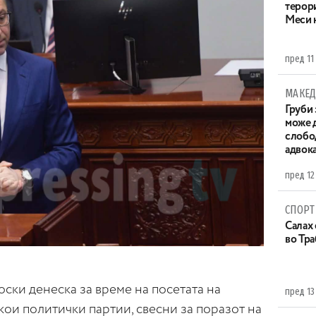
терор
Меси 
пред 11
МАКЕД
Груби 
може д
слобо
адвока
пред 12
СПОРТ
Салах 
во Тр
ки денеска за време на посетата на
пред 13
екои политички партии, свесни за поразот на