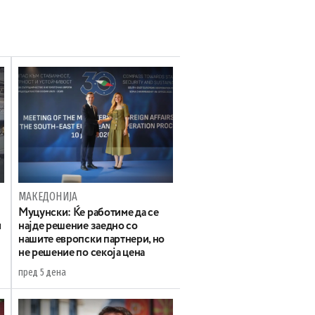
МАКЕДОНИЈА
Муцунски: Ќе работиме да се
и
најде решение заедно со
нашите европски партнери, но
не решение по секоја цена
пред 5 дена