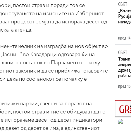
СВЕТ
ри, постои страв и поради тоа се
„Волс
т донесувањето на измените на Изборниот
Русија
раат процесот земјата да испорача десет од
напад
ската агенда.
пред 14
мен-темелник на изградба на нов објект во
СВЕТ
„Јасминʼʼ во Кавадарци одговарајќи на
Трамп 
рашниот состанок во Парламентот околу
амери
државј
рниот законик и да се приближат ставовите
раѓањ
си дека по состанокот се помалку е
пред 16
литички партии, свесни за поразот на
ри, постои страв и тие се обидуваат да го
не испорачаме десет од десет индикатори
д девет од десет ќе има, а единствениот