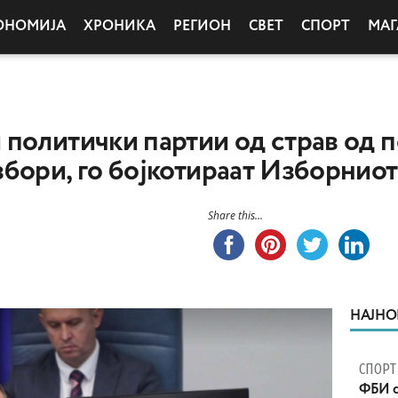
ОНОМИЈА
ХРОНИКА
РЕГИОН
СВЕТ
СПОРТ
МАГ
политички партии од страв од п
бори, го бојкотираат Изборниот
Share this...
НАЈНО
СПОРТ
ФБИ с