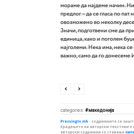
мораме да најдеме начин. Ни
предлог – да се гласа по пат 
овозможено во неколку десе
Значи, подготвени сме да пр
единица, како и поголем буџ
најголеми. Нека има, нека се
важно, само да го донесеме
categories:
македонија
Pressingtv.mk
- содржините се зашти
Крадењето на авторски текстови е 
авторски содржини со ставање
хип