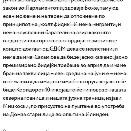
закон во Парламентот и, здравје Боже, таму од
есен можеме и на терен да отпочнеме по
принципот на „жолт фидик“. И нема мигранти, и
нема неуспешни баратели на азил како што
гледате, и повторно се потврдија невистините
коишто доаѓаат од СДСМ дека се невистини, и
нема да има. Сакам ова да биде јасно кажано, јасно
прецизирано бидејќи требаше во април да имаме
бран на такви лица – еве средина на јуни е – нема,
и нема ниту да има, а ќе има брза пруга којашто ќе
биде Коридорот 10 и којашто ќе ги поврзе нашата
северна граница и нашата јужна граница, изјави
Мицкоски, по присуство на пуштање во употреба
на Домза стари лица во општина Илинден.