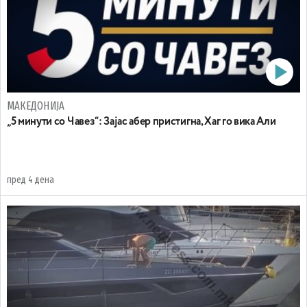
МАКЕДОНИЈА
„5 минути со Чавез“: Зајас абер пристигна, Хаг го вика Али
пред 4 дена