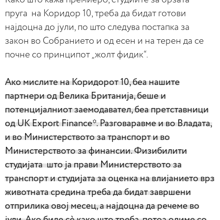
пруга на Коридор 10, треба да бидат готови
најдоцна до јули, по што следува постапка за
закон во Собранието и од есен и на терен да се
почне со принципот „жолт фидик“.
Ако мислите на Коридорот 10, беа нашите
партнери од Велика Британија, беше и
потенцијалниот заемодавател, беа претставници
од UK Export Finance*. Разговаравме и во Владата,
и во Министерството за транспорт и во
Министерството за финансии. Физибилити
студијата што ја прави Министерството за
транспорт и студијата за оценка на влијанието врз
животната средина треба да бидат завршени
отприлика овој месец, а најдоцна да речеме во
јули. Ако биде сè како што треба, потоа одиме со