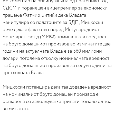
Во коментар на обвинувањата од пратеникот од
СДСМ и поранешен вицепремиер за економски
прашања Фатмир Битиќи дека Владата
манипулира со податоците за БДП, Мицкоски
рече дека е факт оти според Меѓународниот
монетарен фонд (ММФ) номиналната вредност
на бруто домашниот производ во изминатите две
години на актуелната Влада е за 560 милиони
долари поголема отколку номиналната вредност
на бруто домашниот производ за седум години на
претходната Влада.
Мицкоски потенцира дека таа додадена вредност
на номиналниот бруто домашен производ е
остварена со задолжување трипати помало од тоа
во минатото.