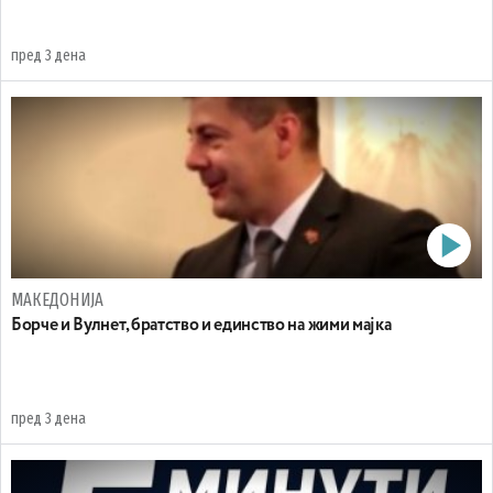
пред 3 дена
МАКЕДОНИЈА
Борче и Вулнет, братство и единство на жими мајка
пред 3 дена