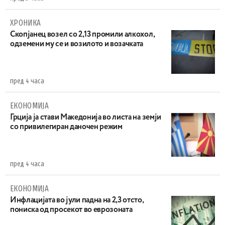
ХРОНИКА
Скопјанец возел со 2,13 промили алкохол,
одземени му се и возилото и возачката
пред 4 часа
ЕКОНОМИЈА
Грција ја стави Македонија во листа на земји
со привилегиран даночен режим
пред 4 часа
ЕКОНОМИЈА
Инфлацијата во јули падна на 2,3 отсто,
пониска од просекот во еврозоната