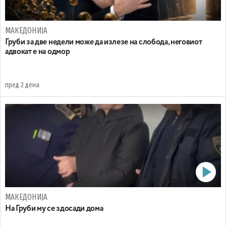
МАКЕДОНИЈА
Груби за две недели може да излезе на слобода, неговиот
адвокат е на одмор
пред 2 дена
МАКЕДОНИЈА
На Груби му се здосади дома