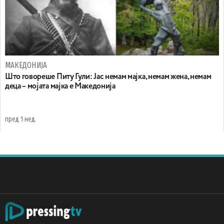
МАКЕДОНИЈА
Што говореше Питу Гули: Јас немам мајка, немам жена, немам
деца – мојата мајка е Македонија
пред 1 нед.