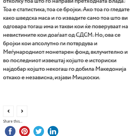
отколку тоа што го направи претходната Влада.
Тоа е статистика, тоа се бројки. Ако тоа го гледате
како шведска маса и го извадите само тоа што ви
одговара тогаш има и такви кои ќе поверуваат на
невистините кои доаѓаат од СДСМ. Но, ова се
бројки кои апсолутно ги потврдува и
Меѓународниот монетарен фонд, вклучително и
во последниот извештај којшто е историски
најдобар којшто некогаш го добила Македонија
откако е независна, изјави Мицкоски.
Share this...