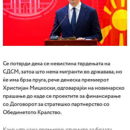
Се потврди дека се невистина тврдењата на
СДСМ, затоа што нема мигранти во државава, но
ќе има брза пруга, рече денеска премиерот
Христијан Мицкоски, одговарајќи на новинарско
прашање до каде се проектите за финансирање
со Договорот за стратешко партнерство со
Обединетото Кралство.
Како што кажа премиеро, студиите за брзата