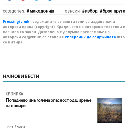
categories:
македонија
ознаки:
избор
,
брза пруга
Pressingtv.mk
- содржините се заштитени со издавачки и
авторски права (copyright). Крадењето на авторски текстови е
казниво со закон. Дозволено е делумно превземање на
авторски содржини со ставање
хиперлинк до содржината
што
се цитира.
НАЈНОВИ ВЕСТИ
ХРОНИКА
Попаднево има голема опасност од ширење
на пожари
пред 3 часа