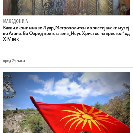
МАКЕДОНИЈА
Вакви икони има во Лувр, Метрополитен и христијански музеј
во Атина: Во Охрид претставена „Исус Христос на престол“ од
XIV век
пред 24 часа