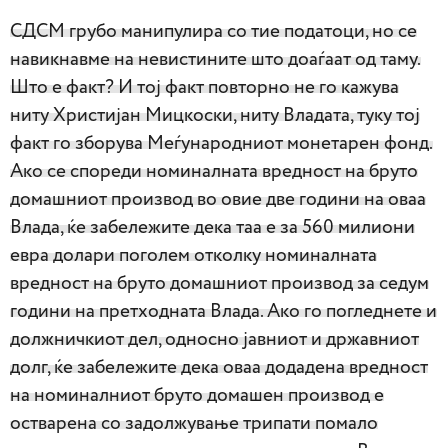
СДСМ грубо манипулира со тие податоци, но се
навикнавме на невистините што доаѓаат од таму.
Што е факт? И тој факт повторно не го кажува
ниту Христијан Мицкоски, ниту Владата, туку тој
факт го зборува Меѓународниот монетарен фонд.
Ако се спореди номиналната вредност на бруто
домашниот производ во овие две години на оваа
Влада, ќе забележите дека таа е за 560 милиони
евра долари поголем отколку номиналната
вредност на бруто домашниот производ за седум
години на претходната Влада. Ако го погледнете и
должничкиот дел, односно јавниот и државниот
долг, ќе забележите дека оваа додадена вредност
на номиналниот бруто домашен производ е
остварена со задолжување трипати помало