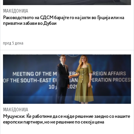
МАКЕДОНИЈА
Раководството на СДСМ барајте го на јахти во Грција или на
приватни забави во Дубаи
пред 5 дена
МАКЕДОНИЈА
Муцунски: Ќе работиме да се најде решение заедно со нашите
европски партнери, но не решение по секоја цена